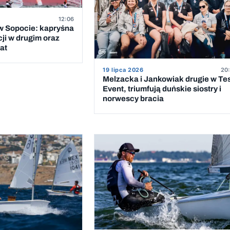
12:06
 Sopocie: kapryśna
cji w drugim oraz
at
19 lipca 2026
20:
Melzacka i Jankowiak drugie w Te
Event, triumfują duńskie siostry i
norwescy bracia