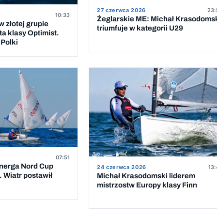
27 czerwca 2026
23:
10:33
Żeglarskie ME: Michał Krasodoms
 złotej grupie
triumfuje w kategorii U29
a klasy Optimist.
Polki
07:51
Energa Nord Cup
24 czerwca 2026
13:
 Wiatr postawił
Michał Krasodomski liderem
mistrzostw Europy klasy Finn