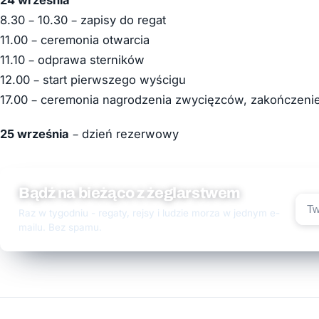
8.30 – 10.30 – zapisy do regat
11.00 – ceremonia otwarcia
11.10 – odprawa sterników
12.00 – start pierwszego wyścigu
17.00 – ceremonia nagrodzenia zwycięzców, zakończenie
25 września
– dzień rezerwowy
Bądź na bieżąco z żeglarstwem
Raz w tygodniu - regaty, rejsy i ludzie morza w jednym e-
mailu. Bez spamu.