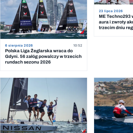
23 lipca 2026
ME Techno293 w
aura i zwroty ak
trzecim dniu reg
6 sierpnia 2026
10:52
Polska Liga Żeglarska wraca do
Gdyni. 56 załóg powalczy w trzecich
rundach sezonu 2026