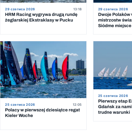
29 czerwca 2026
13:18
29 czerwca 2026
HRM Racing wygrywa drugą rundę
Dwoje Polaków w
żeglarskiej Ekstraklasy w Pucku
mistrzostw świat
Siódme miejsce 
25 czerwca 2026
Pierwszy etap 
25 czerwca 2026
12:05
Gdańsk za nami.
Polacy w pierwszej dziesiątce regat
trudne warunki
Kieler Woche