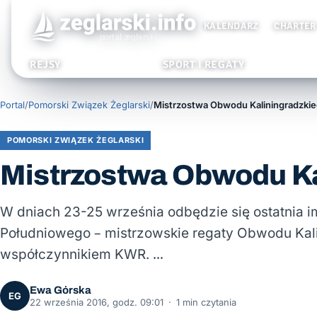
KALENDARZ
CHARTER
REJSY
SPORT I REGATY
Portal
/
Pomorski Związek Żeglarski
/
Mistrzostwa Obwodu Kaliningradzki
POMORSKI ZWIĄZEK ŻEGLARSKI
Mistrzostwa Obwodu Ka
W dniach 23-25 września odbędzie się ostatnia i
Południowego – mistrzowskie regaty Obwodu Kali
współczynnikiem KWR. …
Ewa Górska
EG
22 września 2016, godz. 09:01
·
1 min czytania