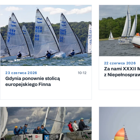
22 czerwca 2026
Za nami XXXII M
23 czerwca 2026
10:12
z Niepełnospra
Gdynia ponownie stolicą
europejskiego Finna