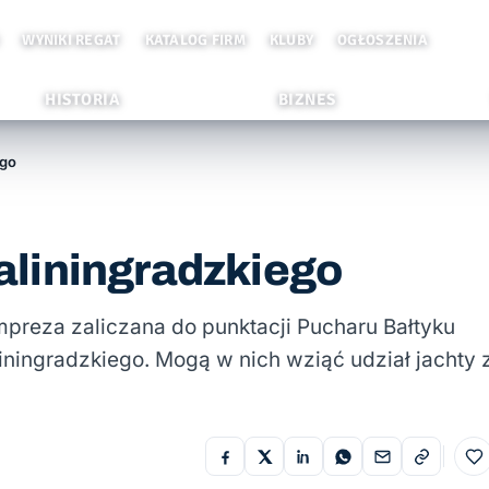
WYNIKI REGAT
KATALOG FIRM
KLUBY
OGŁOSZENIA
HISTORIA
BIZNES
ego
liningradzkiego
mpreza zaliczana do punktacji Pucharu Bałtyku
ningradzkiego. Mogą w nich wziąć udział jachty 
Do