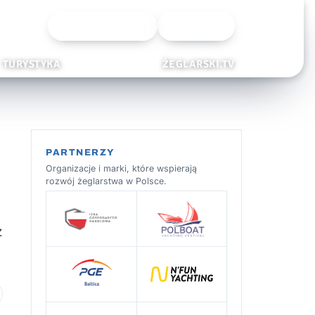
Wyszukiwarka
Zaloguj
TURYSTYKA
ŻEGLARSKI.TV
PARTNERZY
Organizacje i marki, które wspierają
rozwój żeglarstwa w Polsce.
z
 ulubionych