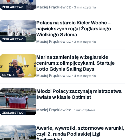
Maciej Frąckiewicz ·
ŻEGLARSTWO
3 min czytania
Polacy na starcie Kieler Woche –
największych regat Żeglarskiego
Wielkiego Szlema
ŻEGLARSTWO
Maciej Frąckiewicz ·
3 min czytania
Marina zamieni się w żeglarskie
centrum z olimpijczykami. Startuje
Lotto Gdynia Sailing Days
GDYNIA
Maciej Frąckiewicz ·
4 min czytania
Młodzi Polacy zaczynają mistrzostwa
świata w klasie Optimist
Maciej Frąckiewicz ·
1 min czytania
ŻEGLARSTWO
Awarie, wywrotki, sztormowe warunki,
czyli 2. runda Podlaskiej Ligi
Żeglarskiej