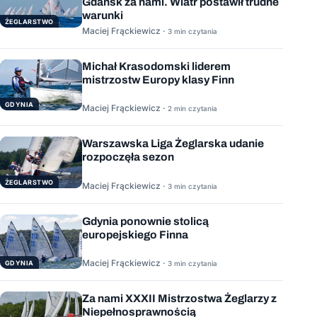
Gdańsk za nami. Wiatr postawił trudne
warunki
ŻEGLARSTWO
Maciej Frąckiewicz ·
3 min czytania
Michał Krasodomski liderem
mistrzostw Europy klasy Finn
GDYNIA
Maciej Frąckiewicz ·
2 min czytania
Warszawska Liga Żeglarska udanie
rozpoczęła sezon
ŻEGLARSTWO
Maciej Frąckiewicz ·
3 min czytania
Gdynia ponownie stolicą
europejskiego Finna
Maciej Frąckiewicz ·
GDYNIA
3 min czytania
Za nami XXXII Mistrzostwa Żeglarzy z
Niepełnosprawnością