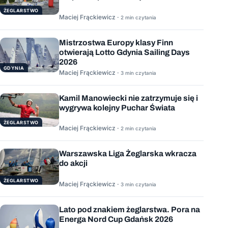
ŻEGLARSTWO
Maciej Frąckiewicz ·
2 min czytania
Mistrzostwa Europy klasy Finn
otwierają Lotto Gdynia Sailing Days
2026
GDYNIA
Maciej Frąckiewicz ·
3 min czytania
Kamil Manowiecki nie zatrzymuje się i
wygrywa kolejny Puchar Świata
ŻEGLARSTWO
Maciej Frąckiewicz ·
2 min czytania
Warszawska Liga Żeglarska wkracza
do akcji
ŻEGLARSTWO
Maciej Frąckiewicz ·
3 min czytania
Lato pod znakiem żeglarstwa. Pora na
Energa Nord Cup Gdańsk 2026