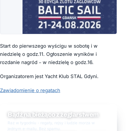
Start do pierwszego wyścigu w sobotę i w
niedzielę o godz.11. Ogłoszenie wyników i
rozdanie nagród – w niedzielę o godz.16.
Organizatorem jest Yacht Klub STAL Gdyni.
Zawiadomienie o regatach
Bądź na bieżąco z żeglarstwem
Raz w tygodniu - regaty, rejsy i ludzie morza w
jednym e-mailu. Bez spamu.