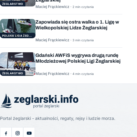
ŻEGLARSTWO
Maciej Frąckiewicz ·
2 min czytania
Zapowiada się ostra walka o 1. Ligę w
Wielkopolskiej Lidze Żeglarskiej
POLSKA LIGA ŻEGLARSKA
Maciej Frąckiewicz ·
3 min czytania
Gdański AWFiS wygrywa drugą rundę
Młodzieżowej Polskiej Ligi Żeglarskiej
Maciej Frąckiewicz ·
ŻEGLARSTWO
4 min czytania
Portal żeglarski - aktualności, regaty, rejsy i ludzie morza.