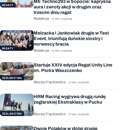
ME Techno293 w Sopocie: kapryśna
REGATY
aura i zwroty akcji w drugim oraz
trzecim dniu regat
Redakcja ·
3 min czytania
Melzacka i Jankowiak drugie w Test
Event, triumfują duńskie siostry i
norwescy bracia
REGATY
Redakcja ·
3 min czytania
Startuje XXIV edycja Regat Unity Line
im. Piotra Waszczenko
ŻEGLARSTWO
Maciej Frąckiewicz ·
2 min czytania
HRM Racing wygrywa drugą rundę
żeglarskiej Ekstraklasy w Pucku
Maciej Frąckiewicz ·
ŻEGLARSTWO
5 min czytania
Dwoje Polaków w złotej grupie