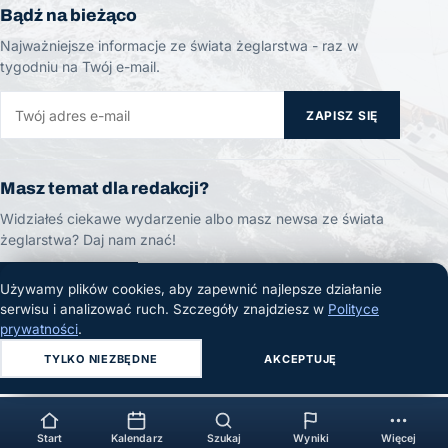
Bądź na bieżąco
Najważniejsze informacje ze świata żeglarstwa - raz w
tygodniu na Twój e-mail.
ZAPISZ SIĘ
Masz temat dla redakcji?
Widziałeś ciekawe wydarzenie albo masz newsa ze świata
żeglarstwa? Daj nam znać!
ZGŁOŚ TEMAT
Używamy plików cookies, aby zapewnić najlepsze działanie
serwisu i analizować ruch. Szczegóły znajdziesz w
Polityce
prywatności
.
TYLKO NIEZBĘDNE
AKCEPTUJĘ
© 2026 Żeglarski.info. Wszelkie prawa zastrzeżone.
Start
Kalendarz
Szukaj
Wyniki
Więcej