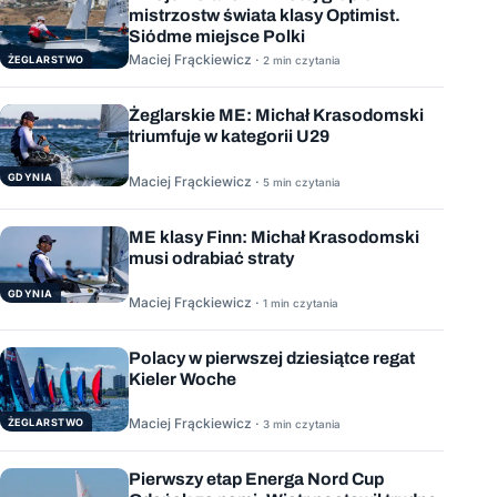
mistrzostw świata klasy Optimist.
Siódme miejsce Polki
Maciej Frąckiewicz ·
ŻEGLARSTWO
2 min czytania
Żeglarskie ME: Michał Krasodomski
triumfuje w kategorii U29
GDYNIA
Maciej Frąckiewicz ·
5 min czytania
ME klasy Finn: Michał Krasodomski
musi odrabiać straty
GDYNIA
Maciej Frąckiewicz ·
1 min czytania
Polacy w pierwszej dziesiątce regat
Kieler Woche
Maciej Frąckiewicz ·
ŻEGLARSTWO
3 min czytania
Pierwszy etap Energa Nord Cup