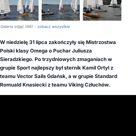
+62
Galeria zdjęć (66) -
zobacz wszystkie
W niedzielę 31 lipca zakończyły się Mistrzostwa
Polski klasy Omega o Puchar Juliusza
Sieradzkiego. Po trzydniowych zmaganiach w
grupie Sport najlepszy był sternik Kamil Ortyl z
teamu Vector Sails Gdańsk, a w grupie Standard
Romuald Knasiecki z teamu Viking Człuchów.