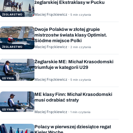
żeglarskiej Ekstraklasy w Pucku
Maciej Frąckiewicz ·
ŻEGLARSTWO
5 min czytania
Dwoje Polaków w złotej grupie
mistrzostw świata klasy Optimist.
Siódme miejsce Polki
Maciej Frąckiewicz ·
ŻEGLARSTWO
2 min czytania
Żeglarskie ME: Michał Krasodomski
triumfuje w kategorii U29
GDYNIA
Maciej Frąckiewicz ·
5 min czytania
ME klasy Finn: Michał Krasodomski
musi odrabiać straty
GDYNIA
Maciej Frąckiewicz ·
1 min czytania
Polacy w pierwszej dziesiątce regat
Kieler Woche