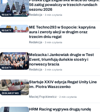
56 załóg powalczy w trzecich rundach
sezonu 2026
Redakcja ·
REGATY
3 min czytania
ME Techno293 w Sopocie: kapryśna
REGATY
aura i zwroty akcji w drugim oraz
trzecim dniu regat
Redakcja ·
3 min czytania
Melzacka i Jankowiak drugie w Test
Event, triumfują duńskie siostry i
norwescy bracia
REGATY
Redakcja ·
3 min czytania
Startuje XXIV edycja Regat Unity Line
im. Piotra Waszczenko
ŻEGLARSTWO
Maciej Frąckiewicz ·
2 min czytania
HRM Racing wygrywa drugą rundę