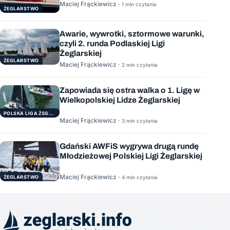
Maciej Frąckiewicz ·
1 min czytania
ŻEGLARSTWO
Awarie, wywrotki, sztormowe warunki,
czyli 2. runda Podlaskiej Ligi
Żeglarskiej
ŻEGLARSTWO
Maciej Frąckiewicz ·
2 min czytania
Zapowiada się ostra walka o 1. Ligę w
Wielkopolskiej Lidze Żeglarskiej
POLSKA LIGA ŻEGLARSKA
Maciej Frąckiewicz ·
3 min czytania
Gdański AWFiS wygrywa drugą rundę
Młodzieżowej Polskiej Ligi Żeglarskiej
Maciej Frąckiewicz ·
ŻEGLARSTWO
4 min czytania