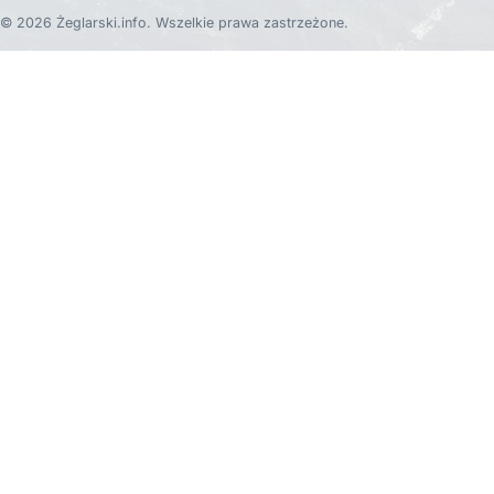
© 2026 Żeglarski.info. Wszelkie prawa zastrzeżone.