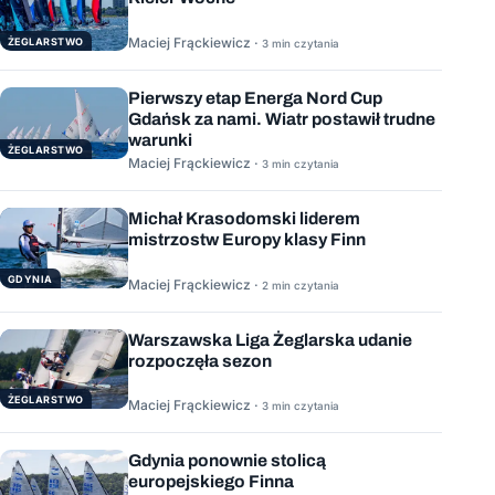
Maciej Frąckiewicz ·
ŻEGLARSTWO
3 min czytania
Pierwszy etap Energa Nord Cup
Gdańsk za nami. Wiatr postawił trudne
warunki
ŻEGLARSTWO
Maciej Frąckiewicz ·
3 min czytania
Michał Krasodomski liderem
mistrzostw Europy klasy Finn
GDYNIA
Maciej Frąckiewicz ·
2 min czytania
Warszawska Liga Żeglarska udanie
rozpoczęła sezon
ŻEGLARSTWO
Maciej Frąckiewicz ·
3 min czytania
Gdynia ponownie stolicą
europejskiego Finna