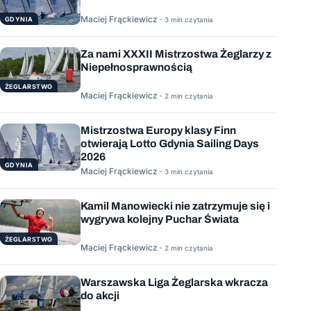
Maciej Frąckiewicz ·
GDYNIA
3 min czytania
Za nami XXXII Mistrzostwa Żeglarzy z
Niepełnosprawnością
ŻEGLARSTWO
Maciej Frąckiewicz ·
2 min czytania
Mistrzostwa Europy klasy Finn
otwierają Lotto Gdynia Sailing Days
2026
GDYNIA
Maciej Frąckiewicz ·
3 min czytania
Kamil Manowiecki nie zatrzymuje się i
wygrywa kolejny Puchar Świata
ŻEGLARSTWO
Maciej Frąckiewicz ·
2 min czytania
Warszawska Liga Żeglarska wkracza
do akcji