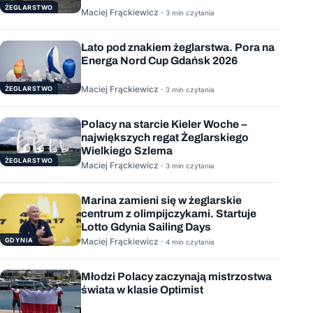
ŻEGLARSTWO
Maciej Frąckiewicz ·
3 min czytania
Lato pod znakiem żeglarstwa. Pora na
Energa Nord Cup Gdańsk 2026
Maciej Frąckiewicz ·
ŻEGLARSTWO
3 min czytania
Polacy na starcie Kieler Woche –
największych regat Żeglarskiego
Wielkiego Szlema
ŻEGLARSTWO
Maciej Frąckiewicz ·
3 min czytania
Marina zamieni się w żeglarskie
centrum z olimpijczykami. Startuje
Lotto Gdynia Sailing Days
GDYNIA
Maciej Frąckiewicz ·
4 min czytania
Młodzi Polacy zaczynają mistrzostwa
świata w klasie Optimist