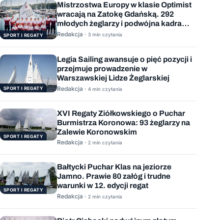
Mistrzostwa Europy w klasie Optimist
wracają na Zatokę Gdańską. 292
młodych żeglarzy i podwójna kadra
Polski
Redakcja ·
3 min czytania
SPORT I REGATY
Legia Sailing awansuje o pięć pozycji i
przejmuje prowadzenie w
Warszawskiej Lidze Żeglarskiej
Redakcja ·
SPORT I REGATY
4 min czytania
XVI Regaty Ziółkowskiego o Puchar
Burmistrza Koronowa: 93 żeglarzy na
Zalewie Koronowskim
SPORT I REGATY
Redakcja ·
2 min czytania
Bałtycki Puchar Klas na jeziorze
Jamno. Prawie 80 załóg i trudne
warunki w 12. edycji regat
SPORT I REGATY
Redakcja ·
2 min czytania