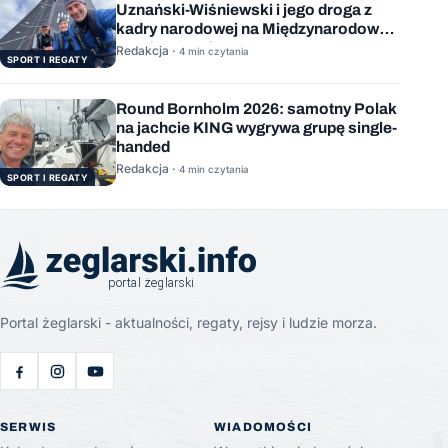
Uznański-Wiśniewski i jego droga z
kadry narodowej na Międzynarodową
Stację Kosmiczną
Redakcja ·
4 min czytania
SPORT I REGATY
Round Bornholm 2026: samotny Polak
na jachcie KING wygrywa grupę single-
handed
Redakcja ·
4 min czytania
SPORT I REGATY
Portal żeglarski - aktualności, regaty, rejsy i ludzie morza.
SERWIS
WIADOMOŚCI