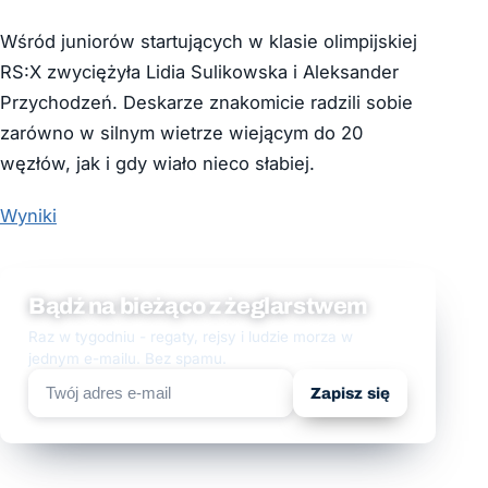
Wśród juniorów startujących w klasie olimpijskiej
RS:X zwyciężyła Lidia Sulikowska i Aleksander
Przychodzeń. Deskarze znakomicie radzili sobie
zarówno w silnym wietrze wiejącym do 20
węzłów, jak i gdy wiało nieco słabiej.
Wyniki
Bądź na bieżąco z żeglarstwem
Raz w tygodniu - regaty, rejsy i ludzie morza w
jednym e-mailu. Bez spamu.
Zapisz się