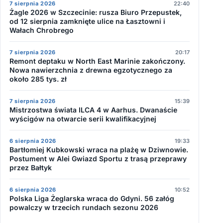
7 sierpnia 2026
22:40
Żagle 2026 w Szczecinie: rusza Biuro Przepustek,
od 12 sierpnia zamknięte ulice na Łasztowni i
Wałach Chrobrego
7 sierpnia 2026
20:17
Remont deptaku w North East Marinie zakończony.
Nowa nawierzchnia z drewna egzotycznego za
około 285 tys. zł
7 sierpnia 2026
15:39
Mistrzostwa świata ILCA 4 w Aarhus. Dwanaście
wyścigów na otwarcie serii kwalifikacyjnej
6 sierpnia 2026
19:33
Bartłomiej Kubkowski wraca na plażę w Dziwnowie.
Postument w Alei Gwiazd Sportu z trasą przeprawy
przez Bałtyk
6 sierpnia 2026
10:52
Polska Liga Żeglarska wraca do Gdyni. 56 załóg
powalczy w trzecich rundach sezonu 2026