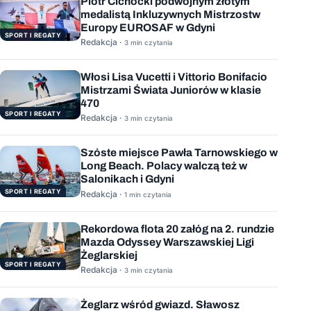
Piotr Cichocki podwójnym złotym
medalistą Inkluzywnych Mistrzostw
Europy EUROSAF w Gdyni
SPORT I REGATY
Redakcja ·
3 min czytania
Włosi Lisa Vucetti i Vittorio Bonifacio
Mistrzami Świata Juniorów w klasie
470
SPORT I REGATY
Redakcja ·
3 min czytania
Szóste miejsce Pawła Tarnowskiego w
Long Beach. Polacy walczą też w
Salonikach i Gdyni
SPORT I REGATY
Redakcja ·
1 min czytania
Rekordowa flota 20 załóg na 2. rundzie
Mazda Odyssey Warszawskiej Ligi
Żeglarskiej
SPORT I REGATY
Redakcja ·
3 min czytania
Żeglarz wśród gwiazd. Sławosz