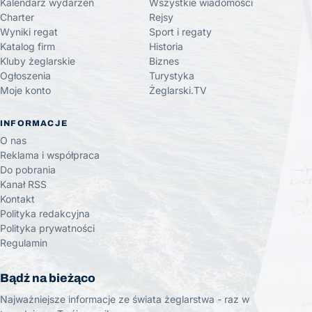
Kalendarz wydarzeń
Wszystkie wiadomości
Charter
Rejsy
Wyniki regat
Sport i regaty
Katalog firm
Historia
Kluby żeglarskie
Biznes
Ogłoszenia
Turystyka
Moje konto
Żeglarski.TV
INFORMACJE
O nas
Reklama i współpraca
Do pobrania
Kanał RSS
Kontakt
Polityka redakcyjna
Polityka prywatności
Regulamin
Bądź na bieżąco
Najważniejsze informacje ze świata żeglarstwa - raz w