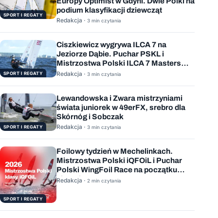
Europy Optimist w Gdyni. Dwie Polki na
podium klasyfikacji dziewcząt
SPORT I REGATY
Redakcja ·
3 min czytania
Ciszkiewicz wygrywa ILCA 7 na
Jeziorze Dąbie. Puchar PSKL i
Mistrzostwa Polski ILCA 7 Masters
rozstrzygnięte
Redakcja ·
SPORT I REGATY
3 min czytania
Lewandowska i Zwara mistrzyniami
świata juniorek w 49erFX, srebro dla
Skórnóg i Sobczak
Redakcja ·
SPORT I REGATY
3 min czytania
Foilowy tydzień w Mechelinkach.
Mistrzostwa Polski iQFOiL i Puchar
Polski WingFoil Race na początku
sierpnia
Redakcja ·
2 min czytania
SPORT I REGATY