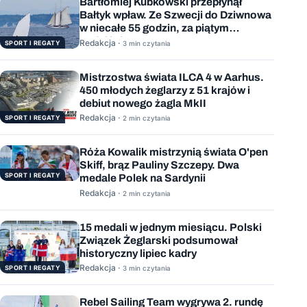
Bartłomiej Kubkowski przepłynął
Bałtyk wpław. Ze Szwecji do Dziwnowa
w niecałe 55 godzin, za piątym
podejściem
Redakcja ·
SPORT I REGATY
3 min czytania
Mistrzostwa świata ILCA 4 w Aarhus.
450 młodych żeglarzy z 51 krajów i
debiut nowego żagla MkII
Redakcja ·
SPORT I REGATY
2 min czytania
Róża Kowalik mistrzynią świata O'pen
Skiff, brąz Pauliny Szczepy. Dwa
SPORT I REGATY
medale Polek na Sardynii
Redakcja ·
2 min czytania
15 medali w jednym miesiącu. Polski
Związek Żeglarski podsumował
historyczny lipiec kadry
Redakcja ·
SPORT I REGATY
3 min czytania
Rebel Sailing Team wygrywa 2. rundę