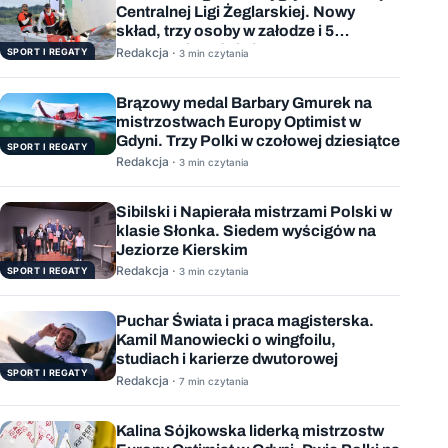
Centralnej Ligi Żeglarskiej. Nowy
skład, trzy osoby w załodze i 5
wygranych wyścigów
Redakcja ·
SPORT I REGATY
3 min czytania
Brązowy medal Barbary Gmurek na
mistrzostwach Europy Optimist w
Gdyni. Trzy Polki w czołowej dziesiątce
SPORT I REGATY
Redakcja ·
3 min czytania
Sibilski i Napierała mistrzami Polski w
klasie Słonka. Siedem wyścigów na
Jeziorze Kierskim
Redakcja ·
SPORT I REGATY
3 min czytania
Puchar Świata i praca magisterska.
Kamil Manowiecki o wingfoilu,
studiach i karierze dwutorowej
SPORT I REGATY
Redakcja ·
7 min czytania
Kalina Sójkowska liderką mistrzostw