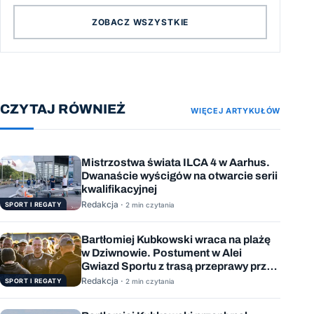
ZOBACZ WSZYSTKIE
CZYTAJ RÓWNIEŻ
WIĘCEJ ARTYKUŁÓW
Mistrzostwa świata ILCA 4 w Aarhus.
Dwanaście wyścigów na otwarcie serii
kwalifikacyjnej
Redakcja ·
SPORT I REGATY
2 min czytania
Bartłomiej Kubkowski wraca na plażę
w Dziwnowie. Postument w Alei
Gwiazd Sportu z trasą przeprawy przez
Bałtyk
Redakcja ·
SPORT I REGATY
2 min czytania