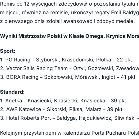
Remis po 12 wyścigach zdecydował o pozostaniu tytułu m
miejscu, również na remisie, ukończył regaty Emil Bałdyga
z pierwszego dnia zdołali awansować i zdobyć medale.
Wyniki Mistrzostw Polski w Klasie Omega, Krynica Mor
Sport:
1. PG Racing – Styborski, Krasodomski, Płotka – 22 pkt
2. Vector Sails Racing Team – Ortyl, Gozłowski, Zawadow
3. BORA Racing – Sokołowski, Mórawski, Inglot – 41 pkt
Standard:
1. Anetka – Knasiecki, Knasiecki, Knasiecka – 39 pkt
2. AWF Katowice – Sikorski, Piksa, Malarz – 39 pkt
3. Hotel Roberts Port – Bałdyga, Hajdukiewicz, Śliwiński 
Kolejnym przystankiem w kalendarzu Porta Pucharu Pols