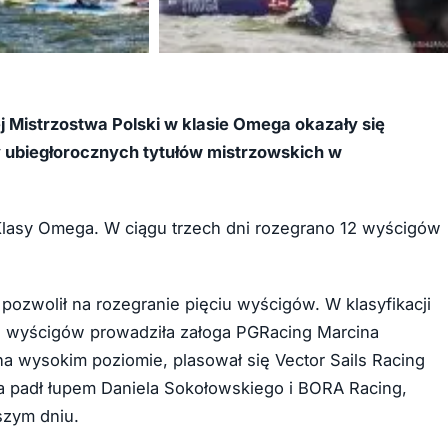
+9
 Mistrzostwa Polski w klasie Omega okazały się
ubiegłorocznych tytułów mistrzowskich w
.
 Klasy Omega. W ciągu trzech dni rozegrano 12 wyścigów
 pozwolił na rozegranie pięciu wyścigów. W klasyfikacji
h wyścigów prowadziła załoga PGRacing Marcina
na wysokim poziomie, plasował się Vector Sails Racing
ia padł łupem Daniela Sokołowskiego i BORA Racing,
szym dniu.