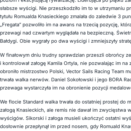
słabsze wyścigi. Nie przeszkodziło im to w utrzymaniu 
tytułu Romualda Knasieckiego zmalała do zaledwie 3 p
„Fregata” pozwoliło im na awans na trzecią pozycję, któr
przewagi nad czwartym wyglądała na bezpieczną. Świetną
Bałdygi. Obie wygrały po dwa wyścigi i zmniejszyły strat
W finałowym dniu trudny sprawdzian przeszli obrońcy ze
i kontrolował załogę Kamila Ortyla, nie pozwalając im na
obroniło mistrzostwo Polski, Vector Sails Racing Team mu
trwała walka nerwów. Daniel Sokołowski i jego BORA Rac
przewaga wystarczyła im na obronienie pozycji medalow
We flocie Standard walka trwała do ostatniej prostej d
załogą Knasieckich, ale remis nie dawał im zwycięstwa 
wyścigów. Sikorski i załoga musieli ukończyć ostatni w
dosłownie przepłynął im przed nosem, gdy Romuald Knasi