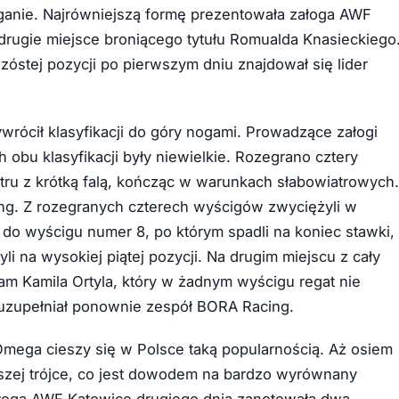
anie. Najrówniejszą formę prezentowała załoga AWF
 drugie miejsce broniącego tytułu Romualda Knasieckiego
óstej pozycji po pierwszym dniu znajdował się lider
wrócił klasyfikacji do góry nogami. Prowadzące załogi
 obu klasyfikacji były niewielkie. Rozegrano cztery
ru z krótką falą, kończąc w warunkach słabowiatrowych.
cing. Z rozegranych czterech wyścigów zwyciężyli w
t do wyścigu numer 8, po którym spadli na koniec stawki,
yli na wysokiej piątej pozycji. Na drugim miejscu z cały
eam Kamila Ortyla, który w żadnym wyścigu regat nie
uzupełniał ponownie zespół BORA Racing.
 Omega cieszy się w Polsce taką popularnością. Aż osiem
szej trójce, co jest dowodem na bardzo wyrównany
 załoga AWF Katowice drugiego dnia zanotowała dwa