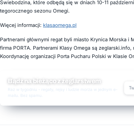
Świebodzina, które odbędą się w dniach 10-11 październi
tegorocznego sezonu Omegi.
Więcej informacji:
klasaomega.pl
Partnerami głównymi regat byli miasto Krynica Morska i 
firma PORTA. Partnerami Klasy Omega są zeglarski.info, 
Koordynację organizacji Porta Pucharu Polski w Klasie
Bądź na bieżąco z żeglarstwem
Raz w tygodniu - regaty, rejsy i ludzie morza w jednym e-
mailu. Bez spamu.