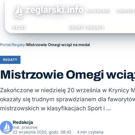
KALENDARZ
CHARTER
REJSY
SPORT I REGATY
Portal
/
Regaty
/
Mistrzowie Omegi wciąż na medal
REGATY
Mistrzowie Omegi wcią
Zakończone w niedzielę 20 września w Krynicy M
okazały się trudnym sprawdzianem dla faworytów
mistrzowskich w klasyfikacjach Sport i …
Redakcja
mat. prasowe
22 września 2020, godz. 08:42
·
4 min czytania