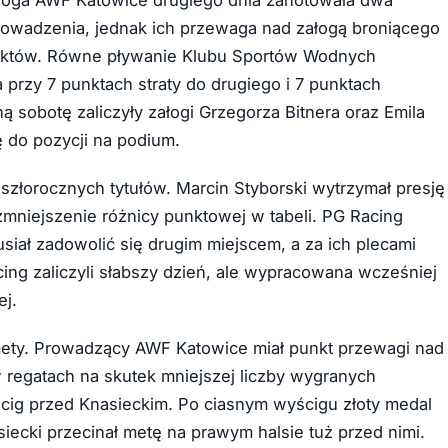
prowadzenia, jednak ich przewaga nad załogą broniącego
unktów. Równe pływanie Klubu Sportów Wodnych
a przy 7 punktach straty do drugiego i 7 punktach
 sobotę zaliczyły załogi Grzegorza Bitnera oraz Emila
ę do pozycji na podium.
szłorocznych tytułów. Marcin Styborski wytrzymał presję
 zmniejszenie różnicy punktowej w tabeli. PG Racing
siał zadowolić się drugim miejscem, a za ich plecami
ing zaliczyli słabszy dzień, ale wypracowana wcześniej
ej.
o mety. Prowadzący AWF Katowice miał punkt przewagi nad
w regatach na skutek mniejszej liczby wygranych
yścig przed Knasieckim. Po ciasnym wyścigu złoty medal
ecki przecinał metę na prawym halsie tuż przed nimi.