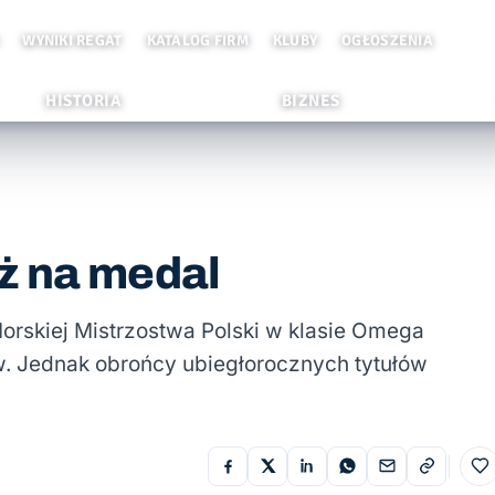
WYNIKI REGAT
KATALOG FIRM
KLUBY
OGŁOSZENIA
HISTORIA
BIZNES
ż na medal
orskiej Mistrzostwa Polski w klasie Omega
. Jednak obrońcy ubiegłorocznych tytułów
Do