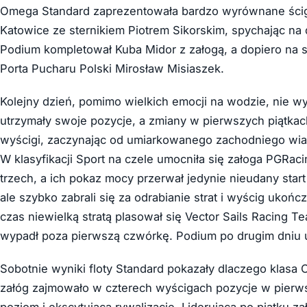
Omega Standard zaprezentowała bardzo wyrównane ścig
Katowice ze sternikiem Piotrem Sikorskim, spychając na
Podium kompletował Kuba Midor z załogą, a dopiero na sz
Porta Pucharu Polski Mirosław Misiaszek.
Kolejny dzień, pomimo wielkich emocji na wodzie, nie wy
utrzymały swoje pozycje, a zmiany w pierwszych piątkach
wyścigi, zaczynając od umiarkowanego zachodniego wiat
W klasyfikacji Sport na czele umocniła się załoga PGRa
trzech, a ich pokaz mocy przerwał jedynie nieudany star
ale szybko zabrali się za odrabianie strat i wyścig ukończ
czas niewielką stratą plasował się Vector Sails Racing T
wypadł poza pierwszą czwórkę. Podium po drugim dniu 
Sobotnie wyniki floty Standard pokazały dlaczego klasa
załóg zajmowało w czterech wyścigach pozycje w pierw
poziom i ekscytującą rywalizację. Liderująca po piątku