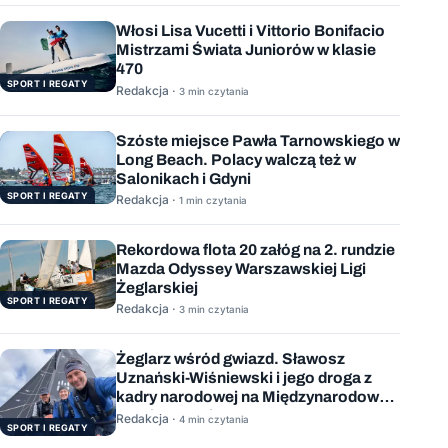
Włosi Lisa Vucetti i Vittorio Bonifacio
Mistrzami Świata Juniorów w klasie
470
SPORT I REGATY
Redakcja ·
3 min czytania
Szóste miejsce Pawła Tarnowskiego w
Long Beach. Polacy walczą też w
Salonikach i Gdyni
SPORT I REGATY
Redakcja ·
1 min czytania
Rekordowa flota 20 załóg na 2. rundzie
Mazda Odyssey Warszawskiej Ligi
Żeglarskiej
SPORT I REGATY
Redakcja ·
3 min czytania
Żeglarz wśród gwiazd. Sławosz
Uznański-Wiśniewski i jego droga z
kadry narodowej na Międzynarodową
Stację Kosmiczną
Redakcja ·
4 min czytania
SPORT I REGATY