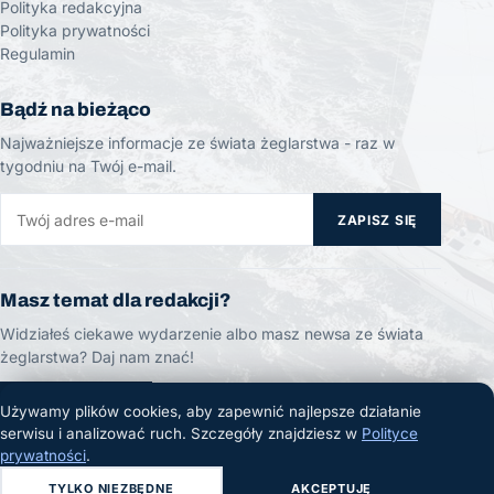
Polityka redakcyjna
Polityka prywatności
Regulamin
Bądź na bieżąco
Najważniejsze informacje ze świata żeglarstwa - raz w
tygodniu na Twój e-mail.
ZAPISZ SIĘ
Masz temat dla redakcji?
Widziałeś ciekawe wydarzenie albo masz newsa ze świata
żeglarstwa? Daj nam znać!
ZGŁOŚ TEMAT
Używamy plików cookies, aby zapewnić najlepsze działanie
serwisu i analizować ruch. Szczegóły znajdziesz w
Polityce
prywatności
.
TYLKO NIEZBĘDNE
AKCEPTUJĘ