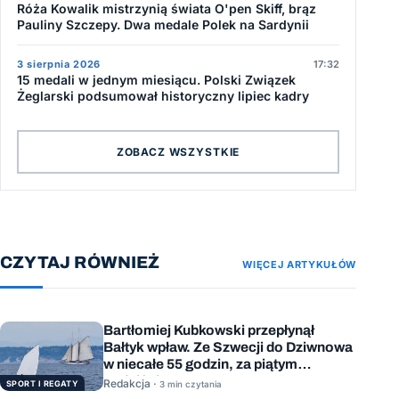
Róża Kowalik mistrzynią świata O'pen Skiff, brąz
Pauliny Szczepy. Dwa medale Polek na Sardynii
3 sierpnia 2026
17:32
15 medali w jednym miesiącu. Polski Związek
Żeglarski podsumował historyczny lipiec kadry
ZOBACZ WSZYSTKIE
CZYTAJ RÓWNIEŻ
WIĘCEJ ARTYKUŁÓW
Bartłomiej Kubkowski przepłynął
Bałtyk wpław. Ze Szwecji do Dziwnowa
w niecałe 55 godzin, za piątym
podejściem
Redakcja ·
SPORT I REGATY
3 min czytania