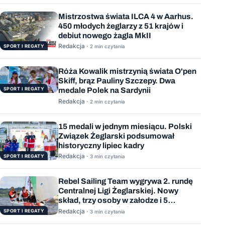
Mistrzostwa świata ILCA 4 w Aarhus.
450 młodych żeglarzy z 51 krajów i
debiut nowego żagla MkII
Redakcja ·
SPORT I REGATY
2 min czytania
Róża Kowalik mistrzynią świata O'pen
Skiff, brąz Pauliny Szczepy. Dwa
SPORT I REGATY
medale Polek na Sardynii
Redakcja ·
2 min czytania
15 medali w jednym miesiącu. Polski
Związek Żeglarski podsumował
historyczny lipiec kadry
Redakcja ·
SPORT I REGATY
3 min czytania
Rebel Sailing Team wygrywa 2. rundę
Centralnej Ligi Żeglarskiej. Nowy
skład, trzy osoby w załodze i 5
wygranych wyścigów
Redakcja ·
SPORT I REGATY
3 min czytania