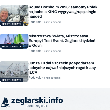
Round Bornholm 2026: samotny Polak
na jachcie KING wygrywa grupę single-
handed
Redakcja ·
4 min czytania
SPORT I REGATY
Mistrzostwa Świata, Mistrzostwa
Europy i Test Event. Żeglarski tydzień
w Gdyni
SPORT I REGATY
Redakcja ·
3 min czytania
Już za 10 dni Szczecin gospodarzem
jednych z najważniejszych regat klasy
ILCA
Redakcja ·
1 min czytania
SPORT I REGATY