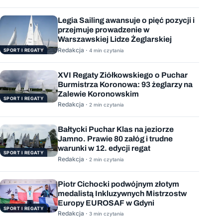
Legia Sailing awansuje o pięć pozycji i
przejmuje prowadzenie w
Warszawskiej Lidze Żeglarskiej
Redakcja ·
SPORT I REGATY
4 min czytania
XVI Regaty Ziółkowskiego o Puchar
Burmistrza Koronowa: 93 żeglarzy na
Zalewie Koronowskim
SPORT I REGATY
Redakcja ·
2 min czytania
Bałtycki Puchar Klas na jeziorze
Jamno. Prawie 80 załóg i trudne
warunki w 12. edycji regat
SPORT I REGATY
Redakcja ·
2 min czytania
Piotr Cichocki podwójnym złotym
medalistą Inkluzywnych Mistrzostw
Europy EUROSAF w Gdyni
SPORT I REGATY
Redakcja ·
3 min czytania