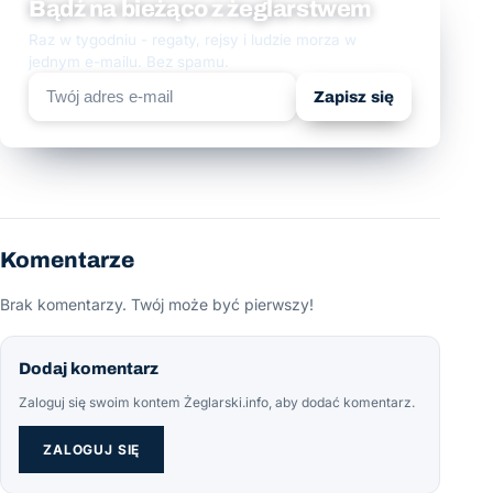
Bądź na bieżąco z żeglarstwem
Raz w tygodniu - regaty, rejsy i ludzie morza w
jednym e-mailu. Bez spamu.
Zapisz się
Komentarze
Brak komentarzy. Twój może być pierwszy!
Dodaj komentarz
Zaloguj się swoim kontem Żeglarski.info, aby dodać komentarz.
ZALOGUJ SIĘ