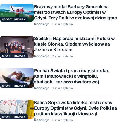
Brązowy medal Barbary Gmurek na
mistrzostwach Europy Optimist w
Gdyni. Trzy Polki w czołowej dziesiątce
SPORT I REGATY
Redakcja ·
3 min czytania
Sibilski i Napierała mistrzami Polski w
klasie Słonka. Siedem wyścigów na
Jeziorze Kierskim
Redakcja ·
SPORT I REGATY
3 min czytania
Puchar Świata i praca magisterska.
Kamil Manowiecki o wingfoilu,
studiach i karierze dwutorowej
SPORT I REGATY
Redakcja ·
7 min czytania
Kalina Sójkowska liderką mistrzostw
Europy Optimist w Gdyni. Dwie Polki na
podium klasyfikacji dziewcząt
SPORT I REGATY
Redakcja ·
3 min czytania