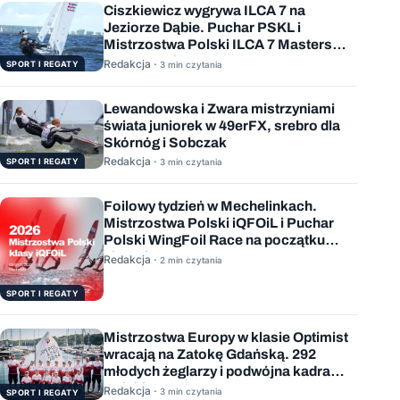
Ciszkiewicz wygrywa ILCA 7 na
Jeziorze Dąbie. Puchar PSKL i
Mistrzostwa Polski ILCA 7 Masters
rozstrzygnięte
Redakcja ·
SPORT I REGATY
3 min czytania
Lewandowska i Zwara mistrzyniami
świata juniorek w 49erFX, srebro dla
Skórnóg i Sobczak
Redakcja ·
SPORT I REGATY
3 min czytania
Foilowy tydzień w Mechelinkach.
Mistrzostwa Polski iQFOiL i Puchar
Polski WingFoil Race na początku
sierpnia
Redakcja ·
2 min czytania
SPORT I REGATY
Mistrzostwa Europy w klasie Optimist
wracają na Zatokę Gdańską. 292
młodych żeglarzy i podwójna kadra
Polski
Redakcja ·
3 min czytania
SPORT I REGATY