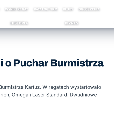
WYNIKI REGAT
KATALOG FIRM
KLUBY
OGŁOSZENIA
HISTORIA
BIZNES
i o Puchar Burmistrza
 Burmistrza Kartuz. W regatach wystartowało
urien, Omega i Laser Standard. Dwudniowe