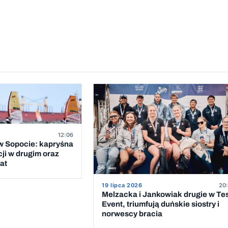
12:06
 Sopocie: kapryśna
cji w drugim oraz
at
19 lipca 2026
20:
Melzacka i Jankowiak drugie w Te
Event, triumfują duńskie siostry i
norwescy bracia