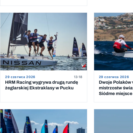
29 czerwca 2026
13:18
29 czerwca 2026
HRM Racing wygrywa drugą rundę
Dwoje Polaków w
żeglarskiej Ekstraklasy w Pucku
mistrzostw świat
Siódme miejsce 