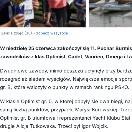
Galeria zdjęć (30) -
zobacz wszystkie
W niedzielę 25 czerwca zakończył się 11. Puchar Burmi
zawodników z klas Optimist, Cadet, Vaurien, Omega i L
Dwudniowe zawody, mimo deszczu upłynęły przy bardzo 
rozegrać aż siedem wyścigów. Największe emocje sport
gr. B, które walczyły o punkty w ramach rankingu PSKO.
W klasie Optimist gr. 0, w której odbyły się dwa biegi, n
samą liczbą punktów, przypadło Marysi Kurowskiej. Trz
Optimist gr. B triumfowali reprezentanci Yacht Klubu Sta
drugie Alicja Tutkowska. Trzeci był Igor Wójcik.