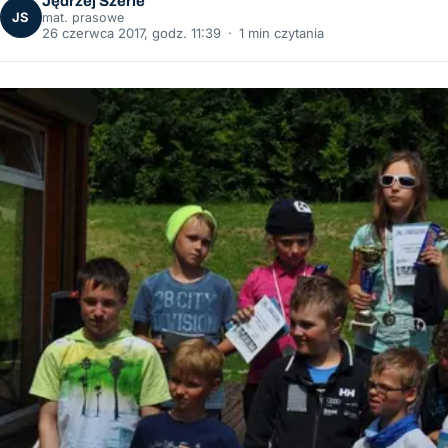
Jędrzej Szerle
JS
mat. prasowe
26 czerwca 2017, godz. 11:39
·
1 min czytania