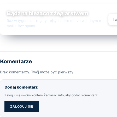
Bądź na bieżąco z żeglarstwem
Raz w tygodniu - regaty, rejsy i ludzie morza w jednym e-
mailu. Bez spamu.
Komentarze
Brak komentarzy. Twój może być pierwszy!
Dodaj komentarz
Zaloguj się swoim kontem Żeglarski.info, aby dodać komentarz.
ZALOGUJ SIĘ