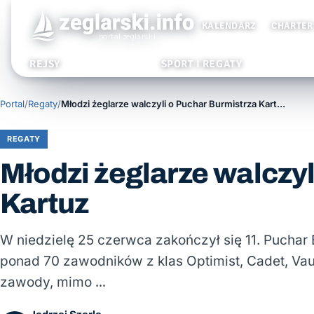
KALENDARZ
CHARTER
REJSY
SPORT I REGATY
Portal
/
Regaty
/
Młodzi żeglarze walczyli o Puchar Burmistrza Kartuz
REGATY
Młodzi żeglarze walczyl
Kartuz
W niedzielę 25 czerwca zakończył się 11. Puchar
ponad 70 zawodników z klas Optimist, Cadet, Va
zawody, mimo …