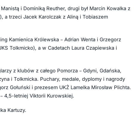
anistą i Dominiką Reuther, drugi był Marcin Kowalka z
 a trzeci Jacek Karolczak z Aliną i Tobiaszem
king Kamienica Królewska – Adrian Wenta i Grzegorz
UKS Tolkmicko), a w Cadetach Laura Czapiewska i
larzy z klubów z całego Pomorza – Gdyni, Gdańska,
zyna i Tolkmicka. Puchary, medale, dyplomy i nagrody
orz Gołuński i prezesem UKŻ Lamelka Mirosław Plichta.
 4,5-letniej Viktorii Kurowskiej.
ka Kartuzy.