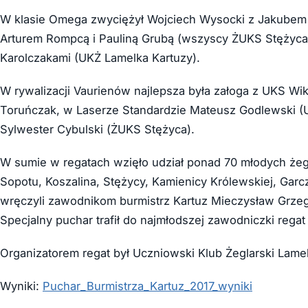
W klasie Omega zwyciężył Wojciech Wysocki z Jakubem M
Arturem Rompcą i Pauliną Grubą (wszyscy ŻUKS Stężyca),
Karolczakami (UKŻ Lamelka Kartuzy).
W rywalizacji Vaurienów najlepsza była załoga z UKS Wi
Toruńczak, w Laserze Standardzie Mateusz Godlewski (
Sylwester Cybulski (ŻUKS Stężyca).
W sumie w regatach wzięło udział ponad 70 młodych żeg
Sopotu, Koszalina, Stężycy, Kamienicy Królewskiej, Garc
wręczyli zawodnikom burmistrz Kartuz Mieczysław Grzeg
Specjalny puchar trafił do najmłodszej zawodniczki regat –
Organizatorem regat był Uczniowski Klub Żeglarski Lamel
Wyniki:
Puchar_Burmistrza_Kartuz_2017_wyniki