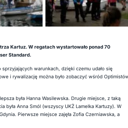
+26
strza Kartuz. W regatach wystartowało ponad 70
aser Standard.
sprzyjających warunkach, dzięki czemu udało się
owe i rywalizację można było zobaczyć wśród Optimistó
ajlepsza była Hanna Wasilewska. Drugie miejsce, z taką
ecia była Anna Smól (wszyscy UKŻ Lamelka Kartuzy). W
l Gdynia. Pierwsze miejsce zajęła Zofia Czerniawska, a