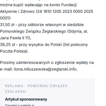
można kupić wpłacając na konto Fundacji
Aktywnie i Zdrowo (24 1610 1205 2023 0050 2025
0001):
31,50 zł – przy odbiorze własnym w siedzibie
Pomorskiego Związku Żeglarskiego (Gdynia, al.
Jana Pawła II 11),
39,25 zł – przy wysyłce do Polski (list polecony
Poczta Polska).
Prosimy zainteresowanych o zgłoszenie wpłaty na
e-mail: ilona.miluszewska@zeglarski.info.
REKLAMA · POMORSKI ZWIĄZEK
ŻEGLARSKI
Artykuł sponsorowany
Zapytaj o pakiet
→