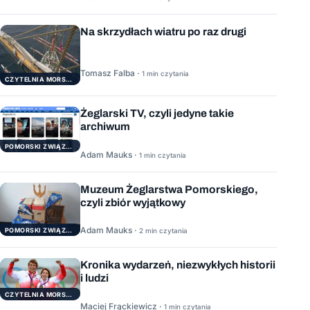
Na skrzydłach wiatru po raz drugi
Tomasz Falba ·
1 min czytania
CZYTELNIA MORSKA
Żeglarski TV, czyli jedyne takie
archiwum
POMORSKI ZWIĄZEK ŻEGLARSKI
Adam Mauks ·
1 min czytania
Muzeum Żeglarstwa Pomorskiego,
czyli zbiór wyjątkowy
Adam Mauks ·
POMORSKI ZWIĄZEK ŻEGLARSKI
2 min czytania
Kronika wydarzeń, niezwykłych historii
i ludzi
CZYTELNIA MORSKA
Maciej Frąckiewicz ·
1 min czytania