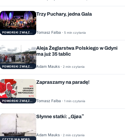
Trzy Puchary, jedna Gala
Tomasz Falba ·
POMORSKI ZWIĄZEK ŻEGLARSKI
5 min czytania
Aleja Żeglarstwa Polskiego w Gdyni
ma już 35 tablic
Adam Mauks ·
POMORSKI ZWIĄZEK ŻEGLARSKI
2 min czytania
Zapraszamy na paradę!
Tomasz Falba ·
POMORSKI ZWIĄZEK ŻEGLARSKI
1 min czytania
Słynne statki: „Gjøa”
Adam Mauks ·
2 min czytania
CZYTELNIA MORSKA