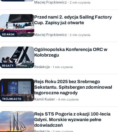
Maciej Frąckiewicz ·
2 min czytania
Przed nami 2. edycja Sailing Factory
Cup. Zapisy już otwarte
Maciej Frąckiewicz ·
GDAŃSK
2 min czytania
Ogólnopolska Konferencja ORC w
Kołobrzegu
REGATY
Redakcja ·
1 min czytania
Rejs Roku 2025 bez Srebrnego
Sekstantu. Spitsbergen zdominował
tegoroczne nagrody
Kamil Kusier ·
TRÓJMIASTO
4 min czytania
Rejs STS Pogoria z okazji 100-lecia
Gdyni. Morskie wyzwanie pełne
doświadczeń
Redakcja ·
2 min czytania