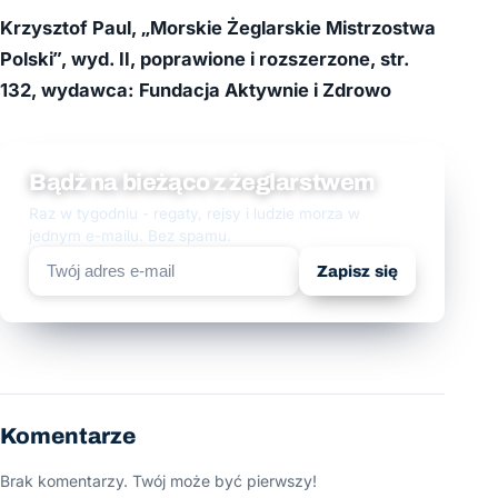
Krzysztof Paul, „Morskie Żeglarskie Mistrzostwa
Polski”, wyd. II, poprawione i rozszerzone, str.
132, wydawca: Fundacja Aktywnie i Zdrowo
Bądź na bieżąco z żeglarstwem
Raz w tygodniu - regaty, rejsy i ludzie morza w
jednym e-mailu. Bez spamu.
Zapisz się
Komentarze
Brak komentarzy. Twój może być pierwszy!