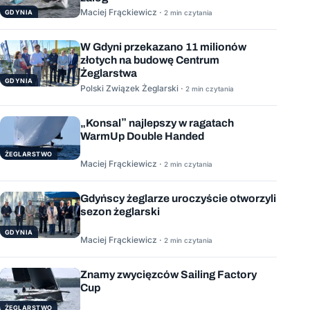
Maciej Frąckiewicz ·
GDYNIA
2 min czytania
W Gdyni przekazano 11 milionów
złotych na budowę Centrum
Żeglarstwa
GDYNIA
Polski Związek Żeglarski ·
2 min czytania
„Konsal” najlepszy w ragatach
WarmUp Double Handed
ŻEGLARSTWO
Maciej Frąckiewicz ·
2 min czytania
Gdyńscy żeglarze uroczyście otworzyli
sezon żeglarski
GDYNIA
Maciej Frąckiewicz ·
2 min czytania
Znamy zwycięzców Sailing Factory
Cup
ŻEGLARSTWO