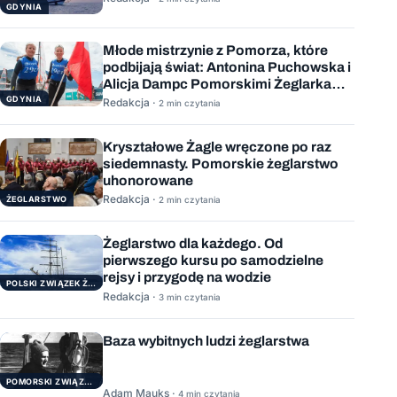
GDYNIA
Młode mistrzynie z Pomorza, które
podbijają świat: Antonina Puchowska i
Alicja Dampc Pomorskimi Żeglarkami
Roku 2025
GDYNIA
Redakcja ·
2 min czytania
Kryształowe Żagle wręczone po raz
siedemnasty. Pomorskie żeglarstwo
uhonorowane
Redakcja ·
ŻEGLARSTWO
2 min czytania
Żeglarstwo dla każdego. Od
pierwszego kursu po samodzielne
rejsy i przygodę na wodzie
POLSKI ZWIĄZEK ŻEGLARSKI
Redakcja ·
3 min czytania
Baza wybitnych ludzi żeglarstwa
POMORSKI ZWIĄZEK ŻEGLARSKI
Adam Mauks ·
4 min czytania