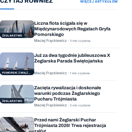
CZYTAJ RÓWNIEŻ
WIĘCEJ ARTYKUŁÓW
Liczna flota ścigała się w
Międzynarodowych Regatach Gryfa
Pomorskiego
ŻEGLARSTWO
Maciej Frąckiewicz ·
3 min czytania
Już za dwa tygodnie jubileuszowa X
Żeglarska Parada Świętojańska
Maciej Frąckiewicz ·
POMORSKI ZWIĄZEK ŻEGLARSKI
1 min czytania
Zacięta rywalizacja i doskonałe
warunki podczas Żeglarskiego
Pucharu Trójmiasta
ŻEGLARSTWO
Maciej Frąckiewicz ·
3 min czytania
Przed nami Żeglarski Puchar
Trójmiasta 2026! Trwa rejestracja
załóg