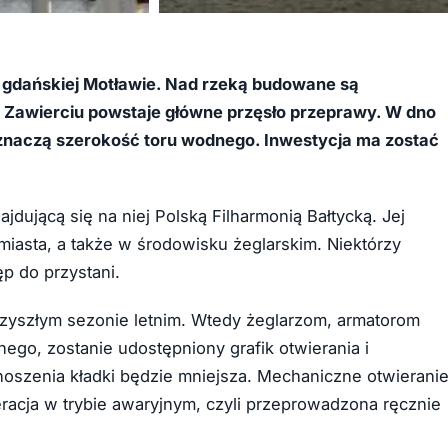
+2
a gdańskiej Motławie. Nad rzeką budowane są
 w Zawierciu powstaje główne przęsło przeprawy. W dno
 wyznaczą szerokość toru wodnego. Inwestycja ma zostać
dującą się na niej Polską Filharmonią Bałtycką. Jej
asta, a także w środowisku żeglarskim. Niektórzy
ęp do przystani.
przyszłym sezonie letnim. Wtedy żeglarzom, armatorom
go, zostanie udostępniony grafik otwierania i
oszenia kładki będzie mniejsza. Mechaniczne otwierani
racja w trybie awaryjnym, czyli przeprowadzona ręcznie