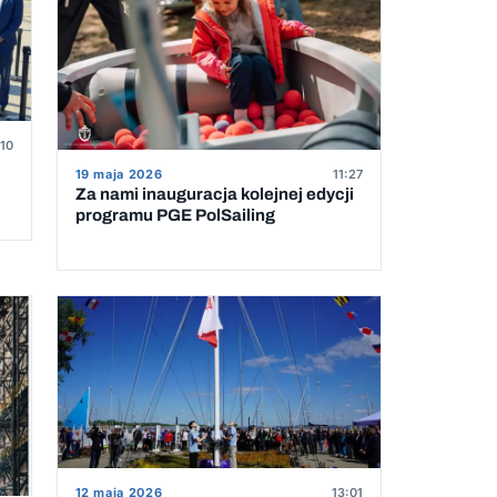
:10
19 maja 2026
11:27
Za nami inauguracja kolejnej edycji
programu PGE PolSailing
12 maja 2026
13:01