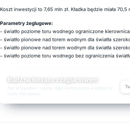
Koszt inwestycji to 7,65 mln zł. Kładka będzie miała 70,
Parametry żeglugowe:
– światło poziome toru wodnego ograniczone kierownica
– światło pionowe nad torem wodnym dla światła szeroko
– światło pionowe nad torem wodnym dla światła szeroko
– światło poziome toru wodnego bez ograniczenia świat
Bądź na bieżąco z żeglarstwem
Raz w tygodniu - regaty, rejsy i ludzie morza w jednym e-
mailu. Bez spamu.