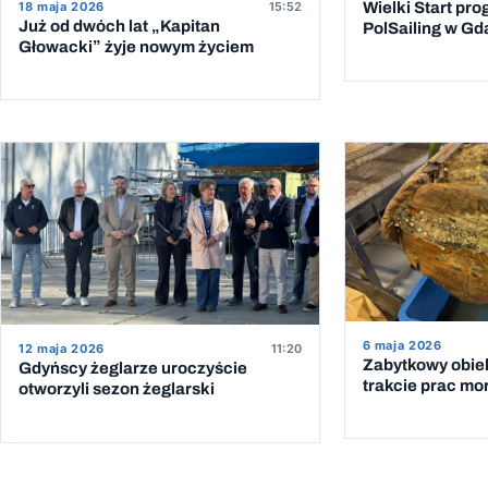
18 maja 2026
15:52
Wielki Start pr
Już od dwóch lat „Kapitan
PolSailing w G
Głowacki” żyje nowym życiem
6 maja 2026
12 maja 2026
11:20
Zabytkowy obiek
Gdyńscy żeglarze uroczyście
trakcie prac mo
otworzyli sezon żeglarski