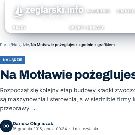
KALENDARZ
CHARTER
REJSY
SPORT I REGATY
Portal
/
Na lądzie
/
Na Motławie pożeglujesz zgodnie z grafikiem
NA LĄDZIE
Na Motławie pożeglujes
Rozpoczął się kolejny etap budowy kładki zwodz
są maszynownia i sterownia, a w siedzibie firmy 
przeprawy. …
Dariusz Olejniczak
DO
15 grudnia 2016, godz. 09:34
·
1 min czytania