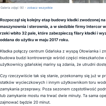
Galeria zdjęć (6) -
zobacz wszystkie
Rozpoczął się kolejny etap budowy kładki zwodzonej n
maszynownia i sterownia, a w siedzibie firmy Intercor
rzeki wbito 32 pale, które zabezpieczą filary kładki i
oddana do użytku w maju 2017 roku.
Kładka połączy centrum Gdańska z wyspą Ołowianka i znaj
budowa budzi kontrowersje wśród części mieszkańców mi
użytkownicy gdańskiej mariny są zdania, że utrudni dost
Czy rzeczywiście tak się stanie, przekonamy się już w 
statków wycieczkowych i innym użytkownikom toru wodne
zamykania przeprawy. Poza sezonem częstotliwość podn
lub zamykanie mostu ma trwać dwie minuty. Ta sama ope
zajmować będzie 20 minut.