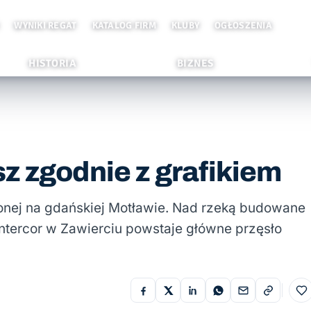
WYNIKI REGAT
KATALOG FIRM
KLUBY
OGŁOSZENIA
HISTORIA
BIZNES
z zgodnie z grafikiem
onej na gdańskiej Motławie. Nad rzeką budowane
Intercor w Zawierciu powstaje główne przęsło
Do