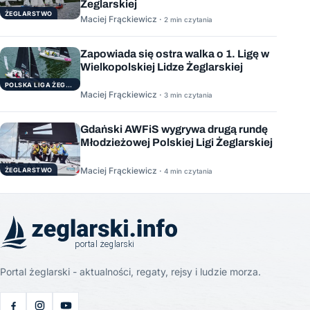
Żeglarskiej
ŻEGLARSTWO
Maciej Frąckiewicz ·
2 min czytania
Zapowiada się ostra walka o 1. Ligę w
Wielkopolskiej Lidze Żeglarskiej
POLSKA LIGA ŻEGLARSKA
Maciej Frąckiewicz ·
3 min czytania
Gdański AWFiS wygrywa drugą rundę
Młodzieżowej Polskiej Ligi Żeglarskiej
Maciej Frąckiewicz ·
ŻEGLARSTWO
4 min czytania
Portal żeglarski - aktualności, regaty, rejsy i ludzie morza.