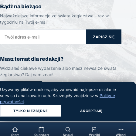
Bądź na bieżąco
Najważniejsze informacje ze świata żeglarstwa - raz w
tygodniu na Twój e-mail.
ZAPISZ SIĘ
Masz temat dla redakcji?
Widziałeś ciekawe wydarzenie albo masz newsa ze świata
żeglarstwa? Daj nam znać!
ZGŁOŚ TEMAT
Używamy plików cookies, aby zapewnić najlepsze działanie
serwisu i analizować ruch. Szczegóły znajdziesz w
Polityce
prywatności
.
TYLKO NIEZBĘDNE
AKCEPTUJĘ
© 2026 Żeglarski.info. Wszelkie prawa zastrzeżone.
Start
Kalendarz
Szukaj
Wyniki
Więcej