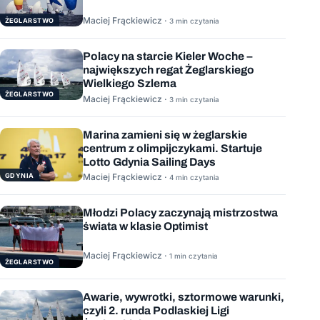
Maciej Frąckiewicz ·
ŻEGLARSTWO
3 min czytania
Polacy na starcie Kieler Woche –
największych regat Żeglarskiego
Wielkiego Szlema
ŻEGLARSTWO
Maciej Frąckiewicz ·
3 min czytania
Marina zamieni się w żeglarskie
centrum z olimpijczykami. Startuje
Lotto Gdynia Sailing Days
GDYNIA
Maciej Frąckiewicz ·
4 min czytania
Młodzi Polacy zaczynają mistrzostwa
świata w klasie Optimist
Maciej Frąckiewicz ·
1 min czytania
ŻEGLARSTWO
Awarie, wywrotki, sztormowe warunki,
czyli 2. runda Podlaskiej Ligi