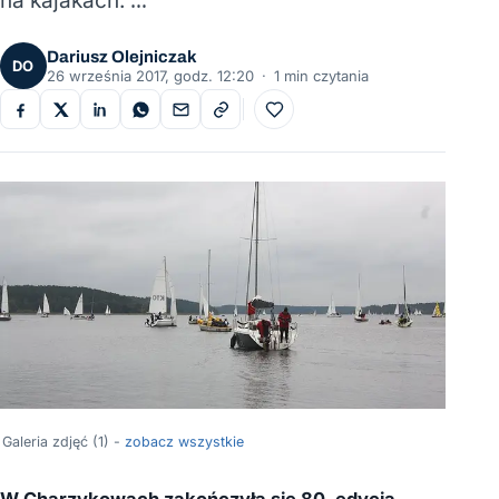
na kajakach. …
Dariusz Olejniczak
DO
26 września 2017, godz. 12:20
·
1 min czytania
Do ulubionych
Galeria zdjęć (1) -
zobacz wszystkie