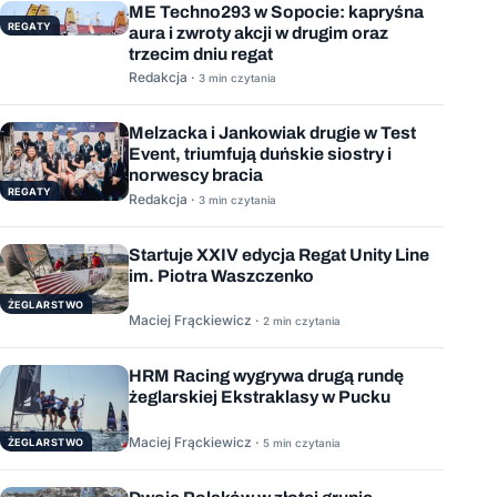
ME Techno293 w Sopocie: kapryśna
REGATY
aura i zwroty akcji w drugim oraz
trzecim dniu regat
Redakcja ·
3 min czytania
Melzacka i Jankowiak drugie w Test
Event, triumfują duńskie siostry i
norwescy bracia
REGATY
Redakcja ·
3 min czytania
Startuje XXIV edycja Regat Unity Line
im. Piotra Waszczenko
ŻEGLARSTWO
Maciej Frąckiewicz ·
2 min czytania
HRM Racing wygrywa drugą rundę
żeglarskiej Ekstraklasy w Pucku
Maciej Frąckiewicz ·
ŻEGLARSTWO
5 min czytania