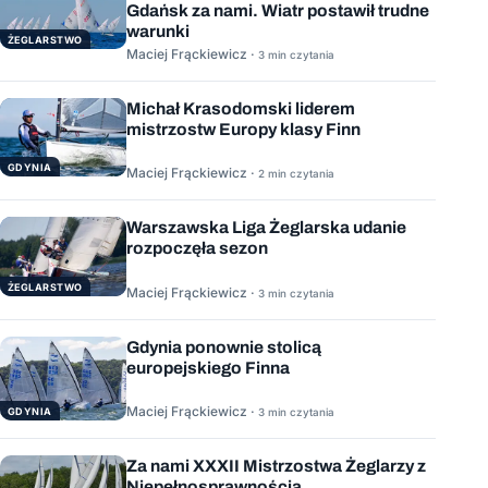
Gdańsk za nami. Wiatr postawił trudne
warunki
ŻEGLARSTWO
Maciej Frąckiewicz ·
3 min czytania
Michał Krasodomski liderem
mistrzostw Europy klasy Finn
GDYNIA
Maciej Frąckiewicz ·
2 min czytania
Warszawska Liga Żeglarska udanie
rozpoczęła sezon
ŻEGLARSTWO
Maciej Frąckiewicz ·
3 min czytania
Gdynia ponownie stolicą
europejskiego Finna
Maciej Frąckiewicz ·
GDYNIA
3 min czytania
Za nami XXXII Mistrzostwa Żeglarzy z
Niepełnosprawnością