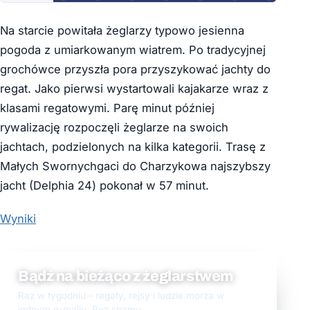
Na starcie powitała żeglarzy typowo jesienna
pogoda z umiarkowanym wiatrem. Po tradycyjnej
grochówce przyszła pora przyszykować jachty do
regat. Jako pierwsi wystartowali kajakarze wraz z
klasami regatowymi. Parę minut później
rywalizację rozpoczęli żeglarze na swoich
jachtach, podzielonych na kilka kategorii. Trasę z
Małych Swornychgaci do Charzykowa najszybszy
jacht (Delphia 24) pokonał w 57 minut.
Wyniki
Bądź na bieżąco z żeglarstwem
Raz w tygodniu - regaty, rejsy i ludzie morza w
jednym e-mailu. Bez spamu.