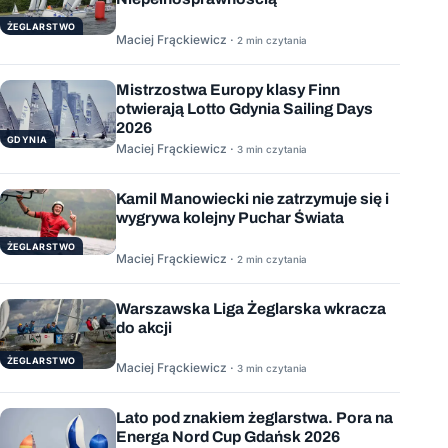
ŻEGLARSTWO
Maciej Frąckiewicz ·
2 min czytania
Mistrzostwa Europy klasy Finn
otwierają Lotto Gdynia Sailing Days
2026
GDYNIA
Maciej Frąckiewicz ·
3 min czytania
Kamil Manowiecki nie zatrzymuje się i
wygrywa kolejny Puchar Świata
ŻEGLARSTWO
Maciej Frąckiewicz ·
2 min czytania
Warszawska Liga Żeglarska wkracza
do akcji
ŻEGLARSTWO
Maciej Frąckiewicz ·
3 min czytania
Lato pod znakiem żeglarstwa. Pora na
Energa Nord Cup Gdańsk 2026