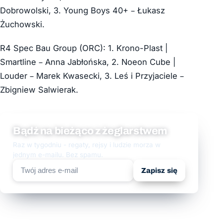
Dobrowolski, 3. Young Boys 40+ – Łukasz
Żuchowski.
R4 Spec Bau Group (ORC): 1. Krono-Plast |
Smartline – Anna Jabłońska, 2. Noeon Cube |
Louder – Marek Kwasecki, 3. Leś i Przyjaciele –
Zbigniew Salwierak.
Bądź na bieżąco z żeglarstwem
Raz w tygodniu - regaty, rejsy i ludzie morza w
jednym e-mailu. Bez spamu.
Zapisz się