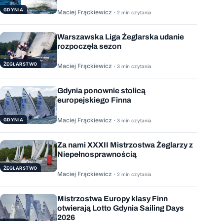
GDYNIA
Maciej Frąckiewicz ·
2 min czytania
Warszawska Liga Żeglarska udanie
rozpoczęła sezon
ŻEGLARSTWO
Maciej Frąckiewicz ·
3 min czytania
Gdynia ponownie stolicą
europejskiego Finna
Maciej Frąckiewicz ·
GDYNIA
3 min czytania
Za nami XXXII Mistrzostwa Żeglarzy z
Niepełnosprawnością
ŻEGLARSTWO
Maciej Frąckiewicz ·
2 min czytania
Mistrzostwa Europy klasy Finn
otwierają Lotto Gdynia Sailing Days
2026