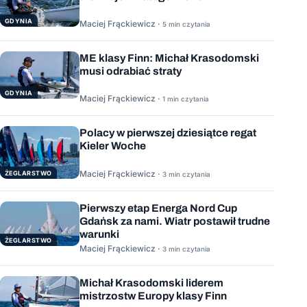
GDYNIA
Maciej Frąckiewicz ·
5 min czytania
ME klasy Finn: Michał Krasodomski
musi odrabiać straty
GDYNIA
Maciej Frąckiewicz ·
1 min czytania
Polacy w pierwszej dziesiątce regat
Kieler Woche
Maciej Frąckiewicz ·
ŻEGLARSTWO
3 min czytania
Pierwszy etap Energa Nord Cup
Gdańsk za nami. Wiatr postawił trudne
warunki
ŻEGLARSTWO
Maciej Frąckiewicz ·
3 min czytania
Michał Krasodomski liderem
mistrzostw Europy klasy Finn