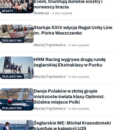
Event, triumfują duńskie siostry i
norwescy bracia
REGATY
Redakcja ·
3 min czytania
Startuje XXIV edycja Regat Unity Line
im. Piotra Waszczenko
ŻEGLARSTWO
Maciej Frąckiewicz ·
2 min czytania
HRM Racing wygrywa drugą rundę
żeglarskiej Ekstraklasy w Pucku
Maciej Frąckiewicz ·
ŻEGLARSTWO
5 min czytania
Dwoje Polaków w złotej grupie
mistrzostw świata klasy Optimist.
Siódme miejsce Polki
Maciej Frąckiewicz ·
ŻEGLARSTWO
2 min czytania
Żeglarskie ME: Michał Krasodomski
triumfuje w kategorii U29