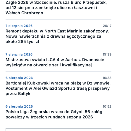
Żagle 2026 w Szczecinie: rusza Biuro Przepustek,
od 12 sierpnia zamknięte ulice na Łasztowni i
Wałach Chrobrego
7 sierpnia 2026
20:17
Remont deptaku w North East Marinie zakończony.
Nowa nawierzchnia z drewna egzotycznego za
około 285 tys. zł
7 sierpnia 2026
15:39
Mistrzostwa świata ILCA 4 w Aarhus. Dwanaście
wyścigów na otwarcie serii kwalifikacyjnej
6 sierpnia 2026
19:33
Bartłomiej Kubkowski wraca na plażę w Dziwnowie.
Postument w Alei Gwiazd Sportu z trasą przeprawy
przez Bałtyk
6 sierpnia 2026
10:52
Polska Liga Żeglarska wraca do Gdyni. 56 załóg
powalczy w trzecich rundach sezonu 2026