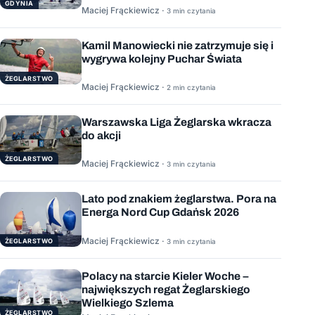
GDYNIA
Maciej Frąckiewicz ·
3 min czytania
Kamil Manowiecki nie zatrzymuje się i
wygrywa kolejny Puchar Świata
ŻEGLARSTWO
Maciej Frąckiewicz ·
2 min czytania
Warszawska Liga Żeglarska wkracza
do akcji
ŻEGLARSTWO
Maciej Frąckiewicz ·
3 min czytania
Lato pod znakiem żeglarstwa. Pora na
Energa Nord Cup Gdańsk 2026
Maciej Frąckiewicz ·
ŻEGLARSTWO
3 min czytania
Polacy na starcie Kieler Woche –
największych regat Żeglarskiego
Wielkiego Szlema
ŻEGLARSTWO