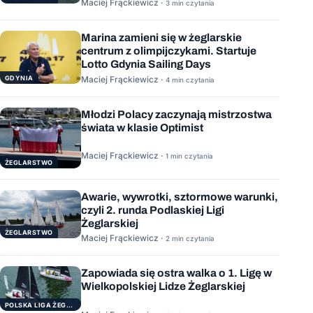
Maciej Frąckiewicz ·
3 min czytania
Marina zamieni się w żeglarskie
centrum z olimpijczykami. Startuje
Lotto Gdynia Sailing Days
GDYNIA
Maciej Frąckiewicz ·
4 min czytania
Młodzi Polacy zaczynają mistrzostwa
świata w klasie Optimist
Maciej Frąckiewicz ·
1 min czytania
ŻEGLARSTWO
Awarie, wywrotki, sztormowe warunki,
czyli 2. runda Podlaskiej Ligi
Żeglarskiej
ŻEGLARSTWO
Maciej Frąckiewicz ·
2 min czytania
Zapowiada się ostra walka o 1. Ligę w
Wielkopolskiej Lidze Żeglarskiej
POLSKA LIGA ŻEGLARSKA