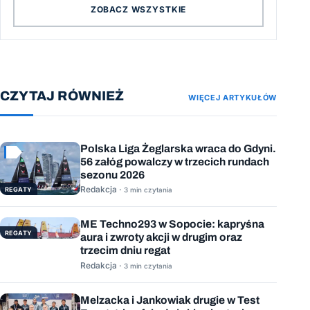
ZOBACZ WSZYSTKIE
CZYTAJ RÓWNIEŻ
WIĘCEJ ARTYKUŁÓW
Polska Liga Żeglarska wraca do Gdyni.
56 załóg powalczy w trzecich rundach
sezonu 2026
Redakcja ·
REGATY
3 min czytania
ME Techno293 w Sopocie: kapryśna
REGATY
aura i zwroty akcji w drugim oraz
trzecim dniu regat
Redakcja ·
3 min czytania
Melzacka i Jankowiak drugie w Test