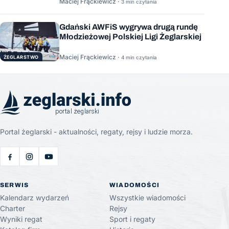
Maciej Frąckiewicz ·
3 min czytania
Gdański AWFiS wygrywa drugą rundę
Młodzieżowej Polskiej Ligi Żeglarskiej
Maciej Frąckiewicz ·
ŻEGLARSTWO
4 min czytania
Portal żeglarski - aktualności, regaty, rejsy i ludzie morza.
SERWIS
WIADOMOŚCI
Kalendarz wydarzeń
Wszystkie wiadomości
Charter
Rejsy
Wyniki regat
Sport i regaty