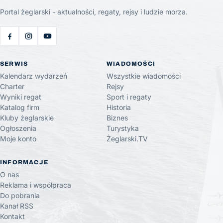
Portal żeglarski - aktualności, regaty, rejsy i ludzie morza.
SERWIS
WIADOMOŚCI
Kalendarz wydarzeń
Wszystkie wiadomości
Charter
Rejsy
Wyniki regat
Sport i regaty
Katalog firm
Historia
Kluby żeglarskie
Biznes
Ogłoszenia
Turystyka
Moje konto
Żeglarski.TV
INFORMACJE
O nas
Reklama i współpraca
Do pobrania
Kanał RSS
Kontakt