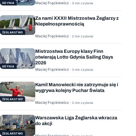
Maciej Frąckiewicz ·
GDYNIA
3 min czytania
Za nami XXXII Mistrzostwa Żeglarzy z
Niepełnosprawnością
ŻEGLARSTWO
Maciej Frąckiewicz ·
2 min czytania
Mistrzostwa Europy klasy Finn
otwierają Lotto Gdynia Sailing Days
2026
GDYNIA
Maciej Frąckiewicz ·
3 min czytania
Kamil Manowiecki nie zatrzymuje się i
wygrywa kolejny Puchar Świata
ŻEGLARSTWO
Maciej Frąckiewicz ·
2 min czytania
Warszawska Liga Żeglarska wkracza
do akcji
ŻEGLARSTWO
Maciej Frąckiewicz ·
3 min czytania