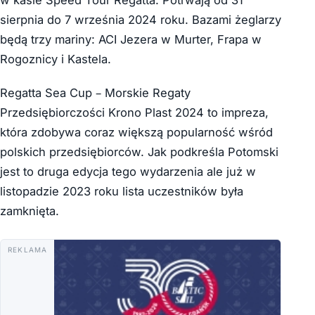
sierpnia do 7 września 2024 roku. Bazami żeglarzy
będą trzy mariny: ACI Jezera w Murter, Frapa w
Rogoznicy i Kastela.
Regatta Sea Cup – Morskie Regaty
Przedsiębiorczości Krono Plast 2024 to impreza,
która zdobywa coraz większą popularność wśród
polskich przedsiębiorców. Jak podkreśla Potomski
jest to druga edycja tego wydarzenia ale już w
listopadzie 2023 roku lista uczestników była
zamknięta.
REKLAMA