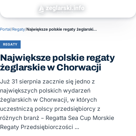
Portal
/
Regaty
/
Największe polskie regaty żeglarskie w Chorwacji
REGATY
Największe polskie regaty
żeglarskie w Chorwacji
Już 31 sierpnia zacznie się jedno z
największych polskich wydarzeń
żeglarskich w Chorwacji, w których
uczestniczą polscy przedsiębiorcy z
różnych branż – Regatta Sea Cup Morskie
Regaty Przedsiębiorczości …