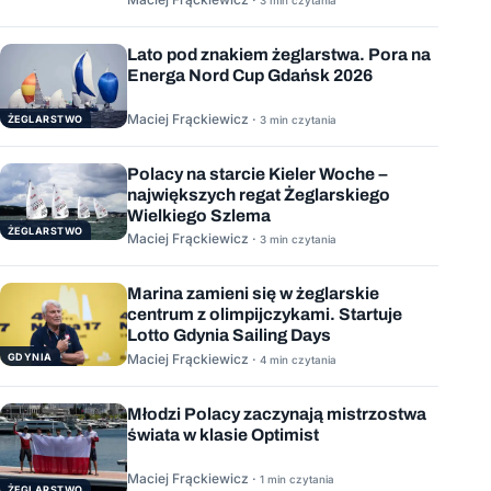
Lato pod znakiem żeglarstwa. Pora na
Energa Nord Cup Gdańsk 2026
Maciej Frąckiewicz ·
ŻEGLARSTWO
3 min czytania
Polacy na starcie Kieler Woche –
największych regat Żeglarskiego
Wielkiego Szlema
ŻEGLARSTWO
Maciej Frąckiewicz ·
3 min czytania
Marina zamieni się w żeglarskie
centrum z olimpijczykami. Startuje
Lotto Gdynia Sailing Days
GDYNIA
Maciej Frąckiewicz ·
4 min czytania
Młodzi Polacy zaczynają mistrzostwa
świata w klasie Optimist
Maciej Frąckiewicz ·
1 min czytania
ŻEGLARSTWO