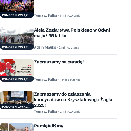
Tomasz Falba ·
POMORSKI ZWIĄZEK ŻEGLARSKI
5 min czytania
Aleja Żeglarstwa Polskiego w Gdyni
ma już 35 tablic
Adam Mauks ·
POMORSKI ZWIĄZEK ŻEGLARSKI
2 min czytania
Zapraszamy na paradę!
Tomasz Falba ·
POMORSKI ZWIĄZEK ŻEGLARSKI
1 min czytania
Zapraszamy do zgłaszania
kandydatów do Kryształowego Żagla
2025!
POMORSKI ZWIĄZEK ŻEGLARSKI
Tomasz Falba ·
2 min czytania
Pamiętaliśmy