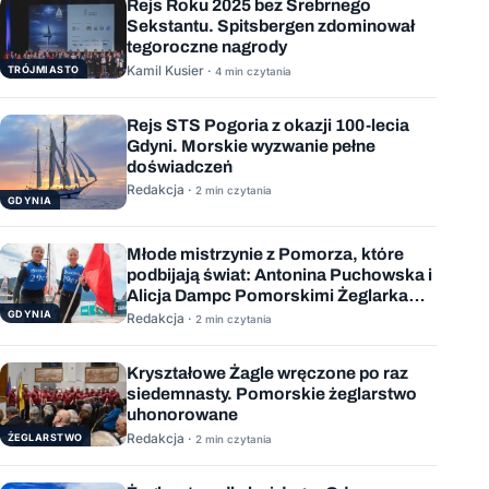
Rejs Roku 2025 bez Srebrnego
Sekstantu. Spitsbergen zdominował
tegoroczne nagrody
Kamil Kusier ·
TRÓJMIASTO
4 min czytania
Rejs STS Pogoria z okazji 100-lecia
Gdyni. Morskie wyzwanie pełne
doświadczeń
Redakcja ·
2 min czytania
GDYNIA
Młode mistrzynie z Pomorza, które
podbijają świat: Antonina Puchowska i
Alicja Dampc Pomorskimi Żeglarkami
Roku 2025
GDYNIA
Redakcja ·
2 min czytania
Kryształowe Żagle wręczone po raz
siedemnasty. Pomorskie żeglarstwo
uhonorowane
Redakcja ·
ŻEGLARSTWO
2 min czytania