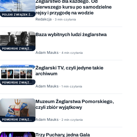
Żeglarstwo dla każdego. Od
pierwszego kursu po samodzielne
rejsy i przygodę na wodzie
POLSKI ZWIĄZEK ŻEGLARSKI
Redakcja ·
3 min czytania
Baza wybitnych ludzi żeglarstwa
POMORSKI ZWIĄZEK ŻEGLARSKI
Adam Mauks ·
4 min czytania
Żeglarski TV, czyli jedyne takie
archiwum
POMORSKI ZWIĄZEK ŻEGLARSKI
Adam Mauks ·
1 min czytania
Muzeum Żeglarstwa Pomorskiego,
czyli zbiór wyjątkowy
Adam Mauks ·
POMORSKI ZWIĄZEK ŻEGLARSKI
2 min czytania
Trzy Puchary, jedna Gala