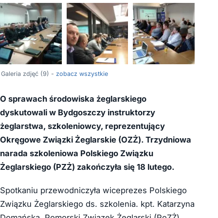
+5
Galeria zdjęć (9) -
zobacz wszystkie
O sprawach środowiska żeglarskiego
dyskutowali w Bydgoszczy instruktorzy
żeglarstwa, szkoleniowcy, reprezentujący
Okręgowe Związki Żeglarskie (OZŻ). Trzydniowa
narada szkoleniowa Polskiego Związku
Żeglarskiego (PZŻ) zakończyła się 18 lutego.
Spotkaniu przewodniczyła wiceprezes Polskiego
Związku Żeglarskiego ds. szkolenia. kpt. Katarzyna
Domańska. Pomorski Związek Żeglarski (PoZŻ)