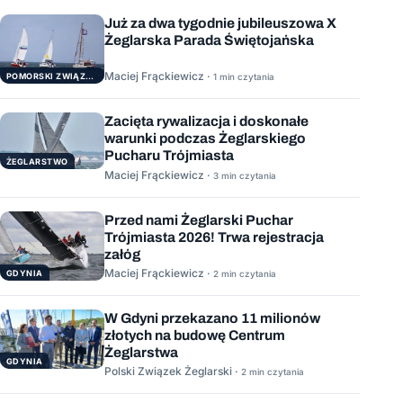
Już za dwa tygodnie jubileuszowa X
Żeglarska Parada Świętojańska
Maciej Frąckiewicz ·
POMORSKI ZWIĄZEK ŻEGLARSKI
1 min czytania
Zacięta rywalizacja i doskonałe
warunki podczas Żeglarskiego
Pucharu Trójmiasta
ŻEGLARSTWO
Maciej Frąckiewicz ·
3 min czytania
Przed nami Żeglarski Puchar
Trójmiasta 2026! Trwa rejestracja
załóg
Maciej Frąckiewicz ·
GDYNIA
2 min czytania
W Gdyni przekazano 11 milionów
złotych na budowę Centrum
Żeglarstwa
GDYNIA
Polski Związek Żeglarski ·
2 min czytania