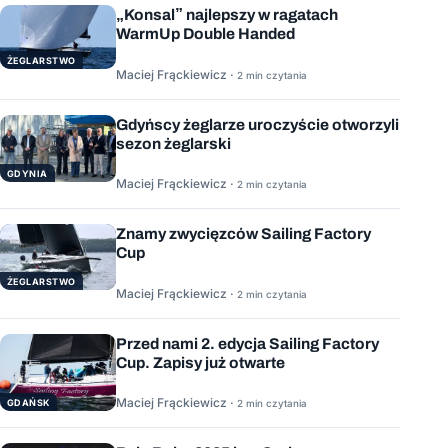
„Konsal” najlepszy w ragatach
WarmUp Double Handed
ŻEGLARSTWO
Maciej Frąckiewicz ·
2 min czytania
Gdyńscy żeglarze uroczyście otworzyli
sezon żeglarski
GDYNIA
Maciej Frąckiewicz ·
2 min czytania
Znamy zwycięzców Sailing Factory
Cup
ŻEGLARSTWO
Maciej Frąckiewicz ·
2 min czytania
Przed nami 2. edycja Sailing Factory
Cup. Zapisy już otwarte
Maciej Frąckiewicz ·
GDAŃSK
2 min czytania