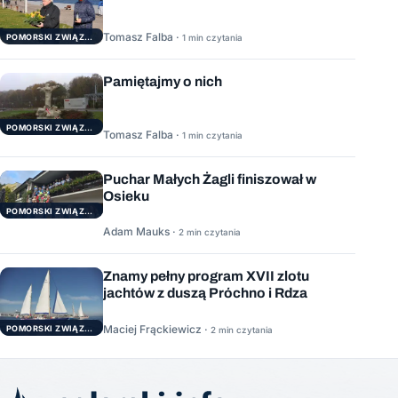
Tomasz Falba ·
POMORSKI ZWIĄZEK ŻEGLARSKI
1 min czytania
Pamiętajmy o nich
POMORSKI ZWIĄZEK ŻEGLARSKI
Tomasz Falba ·
1 min czytania
Puchar Małych Żagli finiszował w
Osieku
POMORSKI ZWIĄZEK ŻEGLARSKI
Adam Mauks ·
2 min czytania
Znamy pełny program XVII zlotu
jachtów z duszą Próchno i Rdza
Maciej Frąckiewicz ·
POMORSKI ZWIĄZEK ŻEGLARSKI
2 min czytania