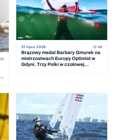
31 lipca 2026
12:49
Brązowy medal Barbary Gmurek na
mistrzostwach Europy Optimist w
03
Gdyni. Trzy Polki w czołowej
dziesiątce
 5