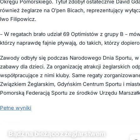
Okręgu Pomorskiego. Tytuł zdobył ostatecznie David Gd
również żeglarze na O’pen Bicach, reprezentujący wyłąc
Iwo Filipowicz.
– W regatach brało udział 69 Optimistów z grupy B – mów
którzy naprawdę fajnie pływają, do takich, którzy dopier
Zawody odbyły się podczas Narodowego Dnia Sportu, w 
zabawy dla dzieci. Za organizację atrakcji żeglarskich o
współpracujące z nimi kluby. Same regaty zorganizowa
Związkiem Żeglarskim, Gdyńskim Centrum Sportu i miast
Pomorską Federacją Sportu ze środków Urzędu Marsza
Pełne wyniki
Bądź na bieżąco z żeglarstwem