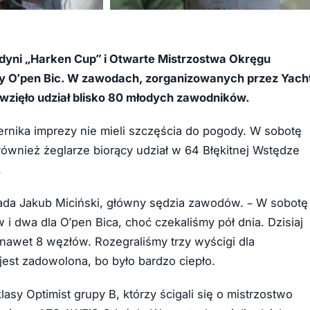
+36
Gdyni „Harken Cup” i Otwarte Mistrzostwa Okręgu
asy O’pen Bic. W zawodach, zorganizowanych przez Yach
wzięło udział blisko 80 młodych zawodników.
nika imprezy nie mieli szczęścia do pogody. W sobotę
 również żeglarze biorący udział w 64 Błękitnej Wstędze
.
wiada Jakub Miciński, główny sędzia zawodów. – W sobotę
 i dwa dla O’pen Bica, choć czekaliśmy pół dnia. Dzisiaj
, nawet 8 węzłów. Rozegraliśmy trzy wyścigi dla
jest zadowolona, bo było bardzo ciepło.
y Optimist grupy B, którzy ścigali się o mistrzostwo