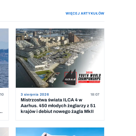
WIĘCEJ ARTYKUŁÓW
:10
3 sierpnia 2026
18:07
Mistrzostwa świata ILCA 4 w
Aarhus. 450 młodych żeglarzy z 51
krajów i debiut nowego żagla MkII