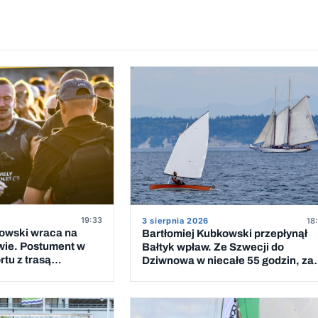
19:33
3 sierpnia 2026
18
kowski wraca na
Bartłomiej Kubkowski przepłynął
wie. Postument w
Bałtyk wpław. Ze Szwecji do
tu z trasą
Dziwnowa w niecałe 55 godzin, za
 Bałtyk
piątym podejściem