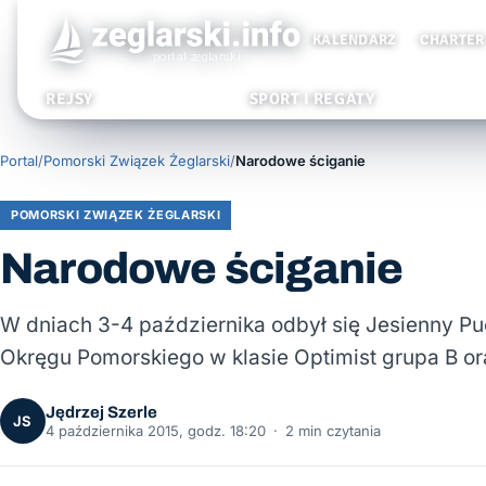
KALENDARZ
CHARTER
REJSY
SPORT I REGATY
Portal
/
Pomorski Związek Żeglarski
/
Narodowe ściganie
POMORSKI ZWIĄZEK ŻEGLARSKI
Narodowe ściganie
W dniach 3-4 października odbył się Jesienny Pu
Okręgu Pomorskiego w klasie Optimist grupa B or
Jędrzej Szerle
JS
4 października 2015, godz. 18:20
·
2 min czytania