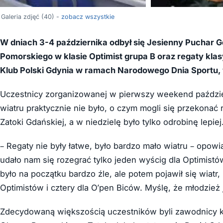
Galeria zdjęć (40) -
zobacz wszystkie
W dniach 3-4 października odbył się Jesienny Puchar 
Pomorskiego w klasie Optimist grupa B oraz regaty kl
Klub Polski Gdynia w ramach Narodowego Dnia Sportu, 
Uczestnicy zorganizowanej w pierwszy weekend paździer
wiatru praktycznie nie było, o czym mogli się przekonać
Zatoki Gdańskiej, a w niedzielę było tylko odrobinę lepiej
– Regaty nie były łatwe, było bardzo mało wiatru – opo
udało nam się rozegrać tylko jeden wyścig dla Optimistów
było na początku bardzo źle, ale potem pojawił się wiatr
Optimistów i cztery dla O’pen Biców. Myślę, że młodzież 
Zdecydowaną większością uczestników byli zawodnicy klas