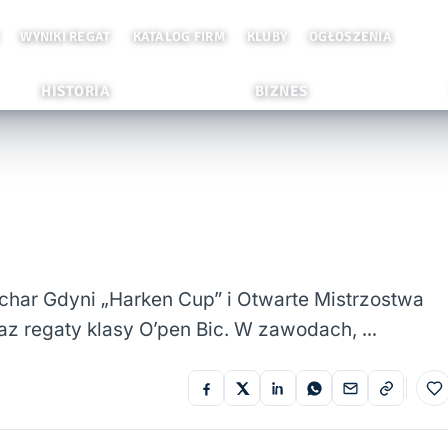
WYNIKI REGAT
KATALOG FIRM
KLUBY
OGŁOSZENIA
HISTORIA
BIZNES
char Gdyni „Harken Cup” i Otwarte Mistrzostwa
az regaty klasy O’pen Bic. W zawodach, …
Do