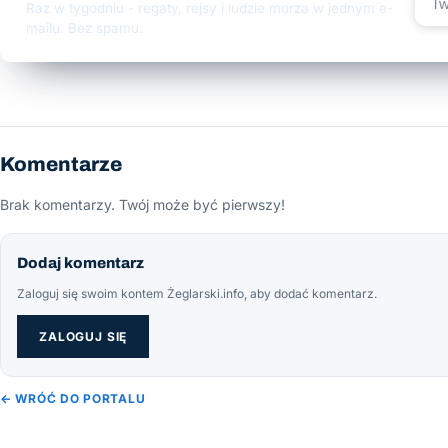
Raz w tygodniu - regaty, rejsy i ludzie morza w jednym e-
mailu. Bez spamu.
Komentarze
Brak komentarzy. Twój może być pierwszy!
Dodaj komentarz
Zaloguj się swoim kontem Żeglarski.info, aby dodać komentarz.
ZALOGUJ SIĘ
← WRÓĆ DO PORTALU