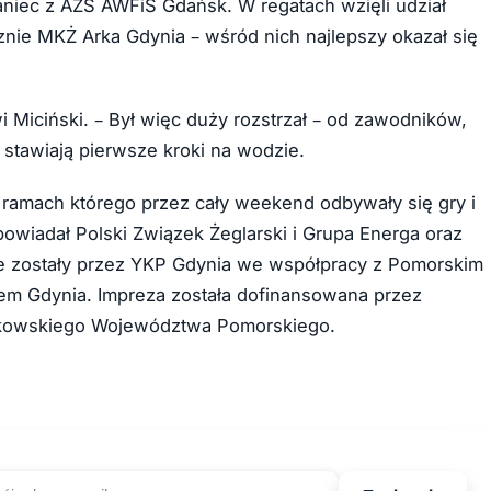
aniec z AZS AWFiS Gdańsk. W regatach wzięli udział
znie MKŻ Arka Gdynia – wśród nich najlepszy okazał się
i Miciński. – Był więc duży rozstrzał – od zawodników,
o stawiają pierwsze kroki na wodzie.
ramach którego przez cały weekend odbywały się gry i
dpowiadał Polski Związek Żeglarski i Grupa Energa oraz
ne zostały przez YKP Gdynia we współpracy z Pomorskim
em Gdynia. Impreza została dofinansowana przez
łkowskiego Województwa Pomorskiego.