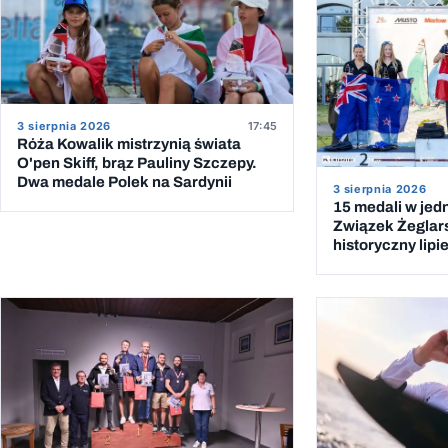
3 sierpnia 2026
17:45
Róża Kowalik mistrzynią świata
O'pen Skiff, brąz Pauliny Szczepy.
Dwa medale Polek na Sardynii
3 sierpnia 2026
15 medali w jed
Związek Żeglar
historyczny lipi