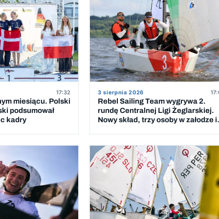
17:32
3 sierpnia 2026
17:
nym miesiącu. Polski
Rebel Sailing Team wygrywa 2.
ski podsumował
rundę Centralnej Ligi Żeglarskiej.
ec kadry
Nowy skład, trzy osoby w załodze i
wygranych wyścigów