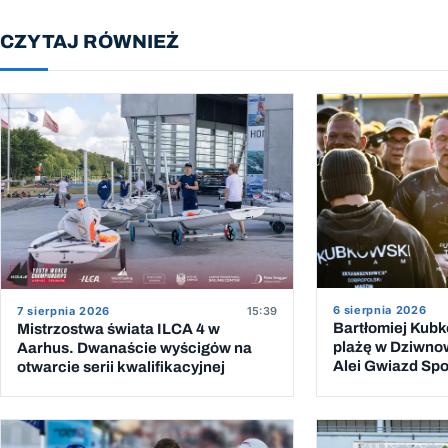
CZYTAJ RÓWNIEŻ
6 sierpnia 2026
7 sierpnia 2026
15:39
Bartłomiej Kub
Mistrzostwa świata ILCA 4 w
plażę w Dziwno
Aarhus. Dwanaście wyścigów na
Alei Gwiazd Spor
otwarcie serii kwalifikacyjnej
przeprawy przez