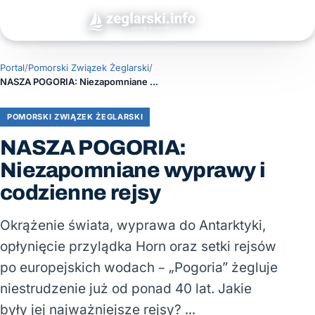
Portal
/
Pomorski Związek Żeglarski
/
NASZA POGORIA: Niezapomniane wyprawy i codzienne rejsy
POMORSKI ZWIĄZEK ŻEGLARSKI
NASZA POGORIA:
Niezapomniane wyprawy i
codzienne rejsy
Okrążenie świata, wyprawa do Antarktyki,
opłynięcie przylądka Horn oraz setki rejsów
po europejskich wodach – „Pogoria” żegluje
niestrudzenie już od ponad 40 lat. Jakie
były jej najważniejsze rejsy? …