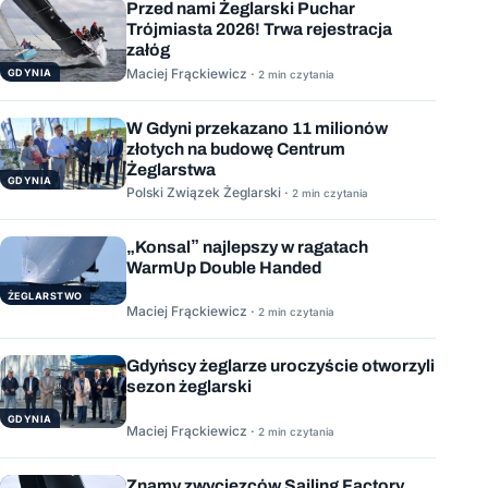
Przed nami Żeglarski Puchar
Trójmiasta 2026! Trwa rejestracja
załóg
Maciej Frąckiewicz ·
GDYNIA
2 min czytania
W Gdyni przekazano 11 milionów
złotych na budowę Centrum
Żeglarstwa
GDYNIA
Polski Związek Żeglarski ·
2 min czytania
„Konsal” najlepszy w ragatach
WarmUp Double Handed
ŻEGLARSTWO
Maciej Frąckiewicz ·
2 min czytania
Gdyńscy żeglarze uroczyście otworzyli
sezon żeglarski
GDYNIA
Maciej Frąckiewicz ·
2 min czytania
Znamy zwycięzców Sailing Factory