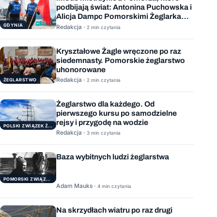
podbijają świat: Antonina Puchowska i
Alicja Dampc Pomorskimi Żeglarkami
Roku 2025
GDYNIA
Redakcja ·
2 min czytania
Kryształowe Żagle wręczone po raz
siedemnasty. Pomorskie żeglarstwo
uhonorowane
Redakcja ·
ŻEGLARSTWO
2 min czytania
Żeglarstwo dla każdego. Od
pierwszego kursu po samodzielne
rejsy i przygodę na wodzie
POLSKI ZWIĄZEK ŻEGLARSKI
Redakcja ·
3 min czytania
Baza wybitnych ludzi żeglarstwa
POMORSKI ZWIĄZEK ŻEGLARSKI
Adam Mauks ·
4 min czytania
Na skrzydłach wiatru po raz drugi