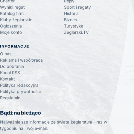
Charter
Rejsy
Wyniki regat
Sport i regaty
Katalog firm
Historia
Kluby żeglarskie
Biznes
Ogłoszenia
Turystyka
Moje konto
Żeglarski.TV
INFORMACJE
O nas
Reklama i współpraca
Do pobrania
Kanał RSS
Kontakt
Polityka redakcyjna
Polityka prywatności
Regulamin
Bądź na bieżąco
Najważniejsze informacje ze świata żeglarstwa - raz w
tygodniu na Twój e-mail.