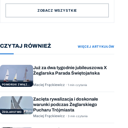
ZOBACZ WSZYSTKIE
CZYTAJ RÓWNIEŻ
WIĘCEJ ARTYKUŁÓW
Już za dwa tygodnie jubileuszowa X
Żeglarska Parada Świętojańska
Maciej Frąckiewicz ·
POMORSKI ZWIĄZEK ŻEGLARSKI
1 min czytania
Zacięta rywalizacja i doskonałe
warunki podczas Żeglarskiego
Pucharu Trójmiasta
ŻEGLARSTWO
Maciej Frąckiewicz ·
3 min czytania