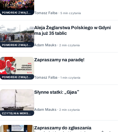
Tomasz Falba ·
POMORSKI ZWIĄZEK ŻEGLARSKI
5 min czytania
Aleja Żeglarstwa Polskiego w Gdyni
ma już 35 tablic
Adam Mauks ·
POMORSKI ZWIĄZEK ŻEGLARSKI
2 min czytania
Zapraszamy na paradę!
Tomasz Falba ·
POMORSKI ZWIĄZEK ŻEGLARSKI
1 min czytania
Słynne statki: „Gjøa”
Adam Mauks ·
2 min czytania
CZYTELNIA MORSKA
Zapraszamy do zgłaszania