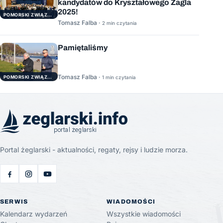
kandydatów do Kryształowego Żagla
2025!
POMORSKI ZWIĄZEK ŻEGLARSKI
Tomasz Falba ·
2 min czytania
Pamiętaliśmy
Tomasz Falba ·
POMORSKI ZWIĄZEK ŻEGLARSKI
1 min czytania
Portal żeglarski - aktualności, regaty, rejsy i ludzie morza.
SERWIS
WIADOMOŚCI
Kalendarz wydarzeń
Wszystkie wiadomości