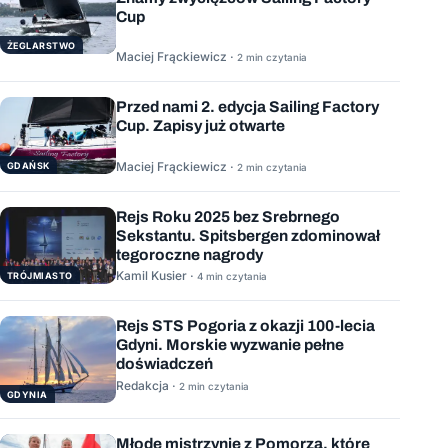
Cup
ŻEGLARSTWO
Maciej Frąckiewicz ·
2 min czytania
Przed nami 2. edycja Sailing Factory
Cup. Zapisy już otwarte
Maciej Frąckiewicz ·
GDAŃSK
2 min czytania
Rejs Roku 2025 bez Srebrnego
Sekstantu. Spitsbergen zdominował
tegoroczne nagrody
Kamil Kusier ·
TRÓJMIASTO
4 min czytania
Rejs STS Pogoria z okazji 100-lecia
Gdyni. Morskie wyzwanie pełne
doświadczeń
Redakcja ·
2 min czytania
GDYNIA
Młode mistrzynie z Pomorza, które