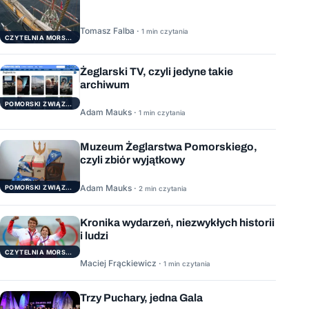
Tomasz Falba ·
1 min czytania
CZYTELNIA MORSKA
Żeglarski TV, czyli jedyne takie
archiwum
POMORSKI ZWIĄZEK ŻEGLARSKI
Adam Mauks ·
1 min czytania
Muzeum Żeglarstwa Pomorskiego,
czyli zbiór wyjątkowy
Adam Mauks ·
POMORSKI ZWIĄZEK ŻEGLARSKI
2 min czytania
Kronika wydarzeń, niezwykłych historii
i ludzi
CZYTELNIA MORSKA
Maciej Frąckiewicz ·
1 min czytania
Trzy Puchary, jedna Gala