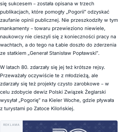
się sukcesem – została opisana w trzech
publikacjach, które pomogły „Pogorii” odzyskać
zaufanie opinii publicznej. Nie przeszkodziły w tym
mankamenty – towaru przewieziono niewiele,
naukowcy nie cieszyli się z konieczności pracy na
wachtach, a do tego na Łabie doszło do zderzenia
ze statkiem „Generał Stanisław Popławski”.
W latach 80. zdarzały się jej też krótsze rejsy.
Przeważały oczywiście te z młodzieżą, ale
zdarzały się też projekty czysto zarobkowe – w
celu zdobycie dewiz Polski Związek Żeglarski
wysyłał „Pogorię” na Kieler Woche, gdzie pływała
z turystami po Zatoce Kilońskiej.
REKLAMA