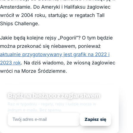
Amsterdamie. Do Ameryki i Halifaksu żaglowiec
wrócił w 2004 roku, startując w regatach Tall
Ships Challenge.
Jakie będą kolejne rejsy „Pogorii”? O tym będzie
można przekonać się niebawem, ponieważ
aktualnie przygotowywany jest grafik na 2022 i
2023 rok
. Na dziś wiadomo, że wiosną żaglowiec
wróci na Morze Śródziemne.
Bądź na bieżąco z żeglarstwem
Raz w tygodniu - regaty, rejsy i ludzie morza w
jednym e-mailu. Bez spamu.
Zapisz się