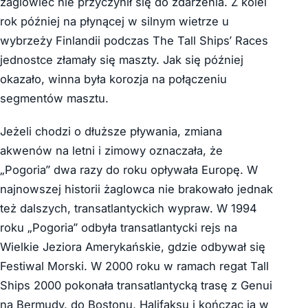
żaglowiec nie przyczynił się do zdarzenia. Z kolei
rok później na płynącej w silnym wietrze u
wybrzeży Finlandii podczas The Tall Ships’ Races
jednostce złamały się maszty. Jak się później
okazało, winna była korozja na połączeniu
segmentów masztu.
Jeżeli chodzi o dłuższe pływania, zmiana
akwenów na letni i zimowy oznaczała, że
„Pogoria” dwa razy do roku opływała Europę. W
najnowszej historii żaglowca nie brakowało jednak
też dalszych, transatlantyckich wypraw. W 1994
roku „Pogoria” odbyła transatlantycki rejs na
Wielkie Jeziora Amerykańskie, gdzie odbywał się
Festiwal Morski. W 2000 roku w ramach regat Tall
Ships 2000 pokonała transatlantycką trasę z Genui
na Bermudy, do Bostonu, Halifaksu i kończąc ją w