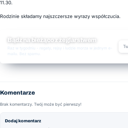
11.30.
Rodzinie składamy najszczersze wyrazy współczucia.
Bądź na bieżąco z żeglarstwem
Raz w tygodniu - regaty, rejsy i ludzie morza w jednym e-
mailu. Bez spamu.
Komentarze
Brak komentarzy. Twój może być pierwszy!
Dodaj komentarz