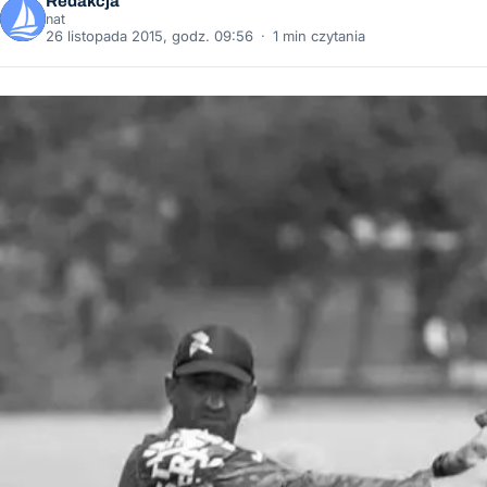
Redakcja
nat
26 listopada 2015, godz. 09:56
·
1 min czytania