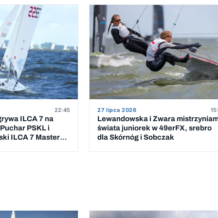
22:45
27 lipca 2026
15
grywa ILCA 7 na
Lewandowska i Zwara mistrzyniam
 Puchar PSKL i
świata juniorek w 49erFX, srebro
ski ILCA 7 Masters
dla Skórnóg i Sobczak