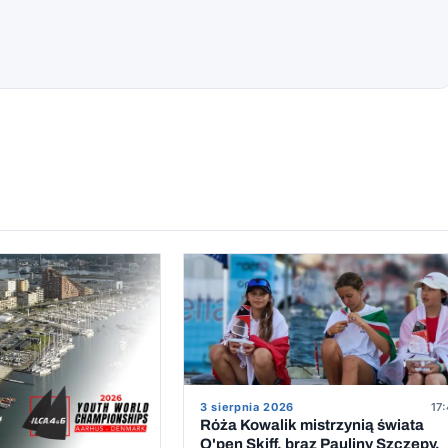
3 sierpnia 2026
17:
Róża Kowalik mistrzynią świata
O'pen Skiff, brąz Pauliny Szczepy.