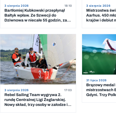
3 sierpnia 2026
18:10
3 sierpnia 2026
Bartłomiej Kubkowski przepłynął
Mistrzostwa świ
Bałtyk wpław. Ze Szwecji do
Aarhus. 450 mło
Dziwnowa w niecałe 55 godzin, za
krajów i debiut
piątym podejściem
31 lipca 2026
Brązowy medal 
mistrzostwach E
3 sierpnia 2026
17:03
Gdyni. Trzy Polk
Rebel Sailing Team wygrywa 2.
dziesiątce
rundę Centralnej Ligi Żeglarskiej.
Nowy skład, trzy osoby w załodze i 5
wygranych wyścigów