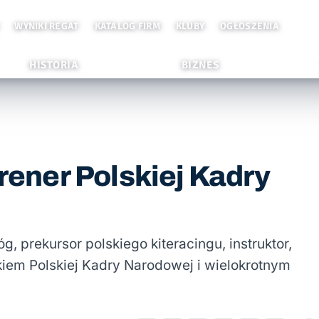
WYNIKI REGAT
KATALOG FIRM
KLUBY
OGŁOSZENIA
HISTORIA
BIZNES
trener Polskiej Kadry
, prekursor polskiego kiteracingu, instruktor,
kiem Polskiej Kadry Narodowej i wielokrotnym