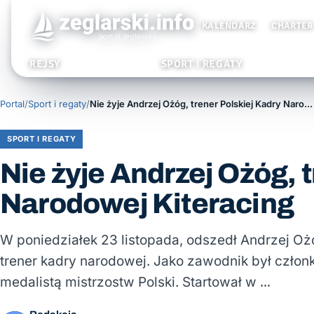
KALENDARZ
CHARTER
REJSY
SPORT I REGATY
Portal
/
Sport i regaty
/
Nie żyje Andrzej Ożóg, trener Polskiej Kadry Narodowej Kiteracing
SPORT I REGATY
Nie żyje Andrzej Ożóg, 
Narodowej Kiteracing
W poniedziałek 23 listopada, odszedł Andrzej Ożóg
trener kadry narodowej. Jako zawodnik był człon
medalistą mistrzostw Polski. Startował w …