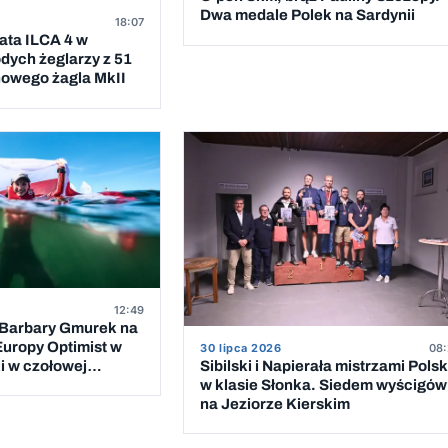
Dwa medale Polek na Sardynii
18:07
ata ILCA 4 w
dych żeglarzy z 51
 nowego żagla MkII
12:49
Barbary Gmurek na
uropy Optimist w
30 lipca 2026
08:
i w czołowej
Sibilski i Napierała mistrzami Polsk
w klasie Słonka. Siedem wyścigów
na Jeziorze Kierskim