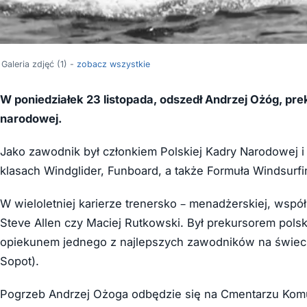
Galeria zdjęć (1) -
zobacz wszystkie
W poniedziałek 23 listopada, odszedł Andrzej Ożóg, prek
narodowej.
Jako zawodnik był członkiem Polskiej Kadry Narodowej i 
klasach Windglider, Funboard, a także Formuła Windsurfi
W wieloletniej karierze trenersko – menadżerskiej, wsp
Steve Allen czy Maciej Rutkowski. Był prekursorem polsk
opiekunem jednego z najlepszych zawodników na świeci
Sopot).
Pogrzeb Andrzej Ożoga odbędzie się na Cmentarzu Komu