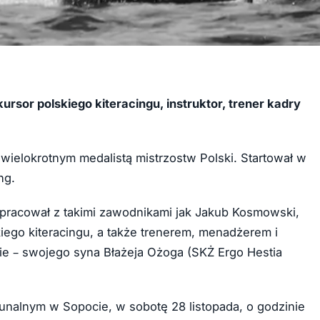
ursor polskiego kiteracingu, instruktor, trener kadry
wielokrotnym medalistą mistrzostw Polski. Startował w
ng.
ółpracował z takimi zawodnikami jak Jakub Kosmowski,
iego kiteracingu, a także trenerem, menadżerem i
e – swojego syna Błażeja Ożoga (SKŻ Ergo Hestia
nalnym w Sopocie, w sobotę 28 listopada, o godzinie