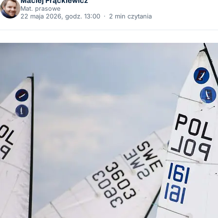
Maciej Frąckiewicz
Mat. prasowe
22 maja 2026, godz. 13:00
·
2 min czytania