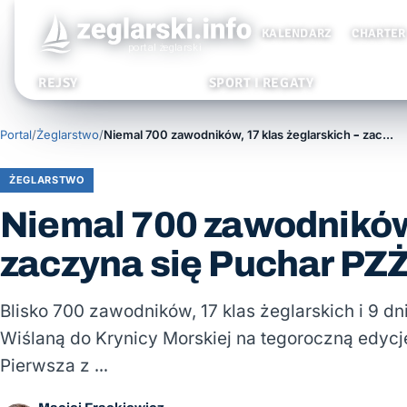
KALENDARZ
CHARTER
REJSY
SPORT I REGATY
Portal
/
Żeglarstwo
/
Niemal 700 zawodników, 17 klas żeglarskich – zaczyna się Puchar PZŻ
ŻEGLARSTWO
Niemal 700 zawodników,
zaczyna się Puchar PZ
Blisko 700 zawodników, 17 klas żeglarskich i 9 dn
Wiślaną do Krynicy Morskiej na tegoroczną edycj
Pierwsza z …