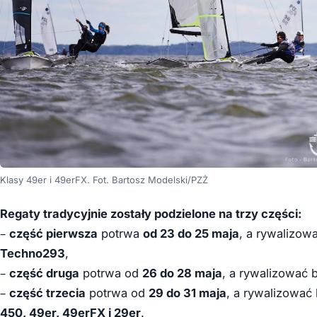
Klasy 49er i 49erFX. Fot. Bartosz Modelski/PZŻ
Regaty tradycyjnie zostały podzielone na trzy części:
–
część pierwsza
potrwa
od 23 do 25 maja
, a rywalizow
Techno293
,
–
część druga
potrwa od
26 do 28 maja
, a rywalizować 
–
część trzecia
potrwa od
29 do 31 maja
, a rywalizować
450, 49er, 49erFX i 29er
.