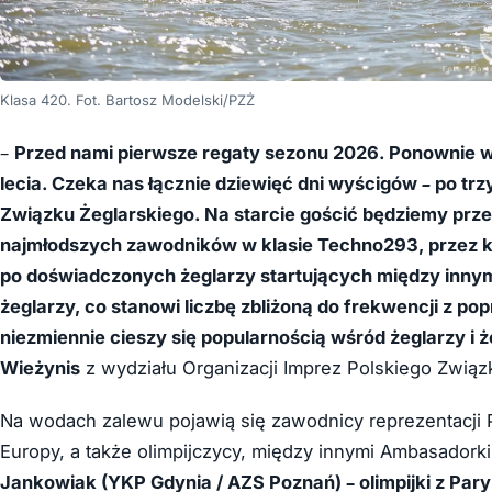
Klasa 420. Fot. Bartosz Modelski/PZŻ
–
Przed nami pierwsze regaty sezonu 2026. Ponownie w
lecia. Czeka nas łącznie dziewięć dni wyścigów – po trz
Związku Żeglarskiego. Na starcie gościć będziemy przed
najmłodszych zawodników w klasie Techno293, przez klas
po doświadczonych żeglarzy startujących między innymi
żeglarzy, co stanowi liczbę zbliżoną do frekwencji z po
niezmiennie cieszy się popularnością wśród żeglarzy i 
Wieżynis
z wydziału Organizacji Imprez Polskiego Związ
Na wodach zalewu pojawią się zawodnicy reprezentacji Po
Europy, a także olimpijczycy, między innymi Ambasadork
Jankowiak (YKP Gdynia / AZS Poznań) – olimpijki z Par