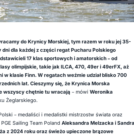
racamy do Krynicy Morskiej, tym razem w roku jej 35-
y dni dla każdej z części regat Pucharu Polskiego
stawicieli 17 klas sportowych i amatorskich – od
y olimpijskie, takie jak ILCA, 470, 49er i 49erFX, aż
 w klasie Finn. W regatach weźmie udział blisko 700
przednich lat. Cieszymy się, że Krynica Morska
że wszyscy chętnie tu wracają
– mówi
Weronika
ku Żeglarskiego.
lski – medaliści i medalistki mistrzostw świata oraz
i PGE Sailing Team Poland
Aleksandra Melzacka i Sandr
yża z 2024 roku oraz świeżo upieczone brązowe