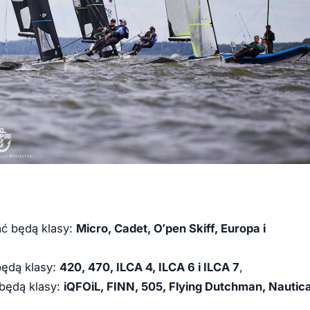
ać będą klasy:
Micro, Cadet, O’pen Skiff, Europa i
będą klasy:
420, 470, ILCA 4, ILCA 6 i ILCA 7
,
 będą klasy:
iQFOiL, FINN, 505, Flying Dutchman, Nautic