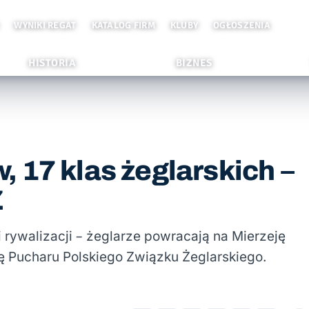
WYNIKI REGAT
KATALOG FIRM
KLUBY
OGŁOSZENIA
HISTORIA
BIZNES
 17 klas żeglarskich –
Ż
i rywalizacji – żeglarze powracają na Mierzeję
ę Pucharu Polskiego Związku Żeglarskiego.