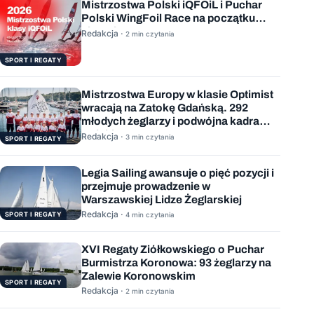
Mistrzostwa Polski iQFOiL i Puchar
Polski WingFoil Race na początku
sierpnia
Redakcja ·
2 min czytania
SPORT I REGATY
Mistrzostwa Europy w klasie Optimist
wracają na Zatokę Gdańską. 292
młodych żeglarzy i podwójna kadra
Polski
Redakcja ·
3 min czytania
SPORT I REGATY
Legia Sailing awansuje o pięć pozycji i
przejmuje prowadzenie w
Warszawskiej Lidze Żeglarskiej
Redakcja ·
SPORT I REGATY
4 min czytania
XVI Regaty Ziółkowskiego o Puchar
Burmistrza Koronowa: 93 żeglarzy na
Zalewie Koronowskim
SPORT I REGATY
Redakcja ·
2 min czytania