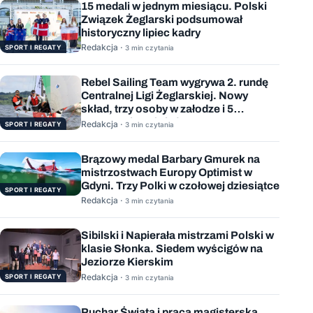
15 medali w jednym miesiącu. Polski
Związek Żeglarski podsumował
historyczny lipiec kadry
Redakcja ·
SPORT I REGATY
3 min czytania
Rebel Sailing Team wygrywa 2. rundę
Centralnej Ligi Żeglarskiej. Nowy
skład, trzy osoby w załodze i 5
wygranych wyścigów
Redakcja ·
SPORT I REGATY
3 min czytania
Brązowy medal Barbary Gmurek na
mistrzostwach Europy Optimist w
Gdyni. Trzy Polki w czołowej dziesiątce
SPORT I REGATY
Redakcja ·
3 min czytania
Sibilski i Napierała mistrzami Polski w
klasie Słonka. Siedem wyścigów na
Jeziorze Kierskim
Redakcja ·
SPORT I REGATY
3 min czytania
Puchar Świata i praca magisterska.