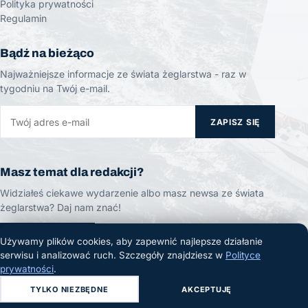
Polityka prywatności
Regulamin
Bądź na bieżąco
Najważniejsze informacje ze świata żeglarstwa - raz w
tygodniu na Twój e-mail.
ZAPISZ SIĘ
Masz temat dla redakcji?
Widziałeś ciekawe wydarzenie albo masz newsa ze świata
żeglarstwa? Daj nam znać!
ZGŁOŚ TEMAT
Używamy plików cookies, aby zapewnić najlepsze działanie
serwisu i analizować ruch. Szczegóły znajdziesz w
Polityce
prywatności
.
TYLKO NIEZBĘDNE
AKCEPTUJĘ
© 2026 Żeglarski.info. Wszelkie prawa zastrzeżone.