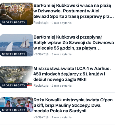
Bartłomiej Kubkowski wraca na plażę
w Dziwnowie. Postument w Alei
Gwiazd Sportu z trasą przeprawy przez
Bałtyk
Redakcja ·
SPORT I REGATY
2 min czytania
Bartłomiej Kubkowski przepłynął
Bałtyk wpław. Ze Szwecji do Dziwnowa
w niecałe 55 godzin, za piątym
podejściem
Redakcja ·
SPORT I REGATY
3 min czytania
Mistrzostwa świata ILCA 4 w Aarhus.
450 młodych żeglarzy z 51 krajów i
debiut nowego żagla MkII
Redakcja ·
SPORT I REGATY
2 min czytania
Róża Kowalik mistrzynią świata O'pen
Skiff, brąz Pauliny Szczepy. Dwa
SPORT I REGATY
medale Polek na Sardynii
Redakcja ·
2 min czytania