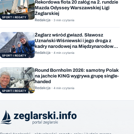
Rekordowa flota 20 załóg na 2. rundzie
Mazda Odyssey Warszawskiej Ligi
Żeglarskiej
SPORT I REGATY
Redakcja ·
3 min czytania
Żeglarz wśród gwiazd. Sławosz
Uznański-Wiśniewski i jego droga z
kadry narodowej na Międzynarodową
Stację Kosmiczną
Redakcja ·
4 min czytania
SPORT I REGATY
Round Bornholm 2026: samotny Polak
na jachcie KING wygrywa grupę single-
handed
Redakcja ·
4 min czytania
SPORT I REGATY