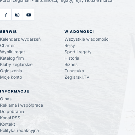
Portal żeglarski - aktualności, regaty, rejsy i ludzie morza.
SERWIS
WIADOMOŚCI
Kalendarz wydarzeń
Wszystkie wiadomości
Charter
Rejsy
Wyniki regat
Sport i regaty
Katalog firm
Historia
Kluby żeglarskie
Biznes
Ogłoszenia
Turystyka
Moje konto
Żeglarski.TV
INFORMACJE
O nas
Reklama i współpraca
Do pobrania
Kanał RSS
Kontakt
Polityka redakcyjna