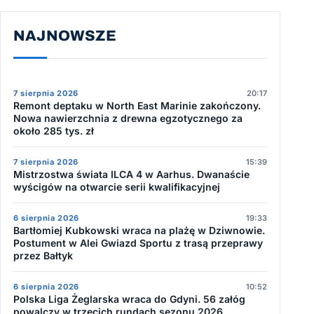
NAJNOWSZE
7 sierpnia 2026
20:17
Remont deptaku w North East Marinie zakończony.
Nowa nawierzchnia z drewna egzotycznego za
około 285 tys. zł
7 sierpnia 2026
15:39
Mistrzostwa świata ILCA 4 w Aarhus. Dwanaście
wyścigów na otwarcie serii kwalifikacyjnej
6 sierpnia 2026
19:33
Bartłomiej Kubkowski wraca na plażę w Dziwnowie.
Postument w Alei Gwiazd Sportu z trasą przeprawy
przez Bałtyk
6 sierpnia 2026
10:52
Polska Liga Żeglarska wraca do Gdyni. 56 załóg
powalczy w trzecich rundach sezonu 2026