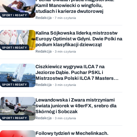
Kamil Manowiecki o wingfoilu,
studiach i karierze dwutorowej
SPORT I REGATY
Redakcja ·
7 min czytania
Kalina Sójkowska liderką mistrzostw
Europy Optimist w Gdyni. Dwie Polki na
podium klasyfikacji dziewcząt
SPORT I REGATY
Redakcja ·
3 min czytania
Ciszkiewicz wygrywa ILCA 7 na
Jeziorze Dąbie. Puchar PSKL i
Mistrzostwa Polski ILCA 7 Masters
rozstrzygnięte
Redakcja ·
SPORT I REGATY
3 min czytania
Lewandowska i Zwara mistrzyniami
świata juniorek w 49erFX, srebro dla
Skórnóg i Sobczak
Redakcja ·
SPORT I REGATY
3 min czytania
Foilowy tydzień w Mechelinkach.