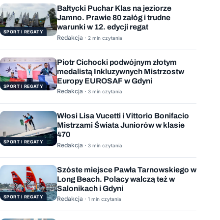
Bałtycki Puchar Klas na jeziorze
Jamno. Prawie 80 załóg i trudne
warunki w 12. edycji regat
SPORT I REGATY
Redakcja ·
2 min czytania
Piotr Cichocki podwójnym złotym
medalistą Inkluzywnych Mistrzostw
Europy EUROSAF w Gdyni
SPORT I REGATY
Redakcja ·
3 min czytania
Włosi Lisa Vucetti i Vittorio Bonifacio
Mistrzami Świata Juniorów w klasie
470
SPORT I REGATY
Redakcja ·
3 min czytania
Szóste miejsce Pawła Tarnowskiego w
Long Beach. Polacy walczą też w
Salonikach i Gdyni
SPORT I REGATY
Redakcja ·
1 min czytania