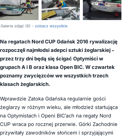
+2
Galeria zdjęć (6) -
zobacz wszystkie
Na regatach Nord CUP Gdańsk 2016 rywalizację
rozpoczęli najmłodsi adepci sztuki żeglarskiej –
przez trzy dni będą się ścigać Optymiści w
grupach A i B oraz klasa Open BIC. W czwartek
poznamy zwycięzców we wszystkich trzech
klasach żeglarskich.
Wprawdzie Zatoka Gdańska regularnie gości
żeglarzy w różnym wieku, ale młodzież startująca
na Optymistach i Openi BIC’ach na regaty Nord
CUP wraca po rocznej przerwie. Górki Zachodnie
przywitały zawodników słońcem i sprzyjającymi