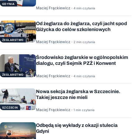
GDYNIA
Maciej Frąckiewicz ·
4 min czytania
Od żeglarza do żeglarza, czyli jacht spod
Giżycka do celów szkoleniowych
ŻEGLARSTWO
Maciej Frąckiewicz ·
2 min czytania
Środowisko żeglarskie w ogólnopolskim
dialogu, czyli Sejmik PZŻ i Konwent
ŻEGLARSTWO
Maciej Frąckiewicz ·
4 min czytania
Nowa sekcja żeglarska w Szczecinie.
Takiej jeszcze nie mieli
SZCZECIN
Maciej Frąckiewicz ·
1 min czytania
Odbędą się wykłady z okazji stulecia
Gdyni