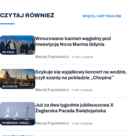
CZYTAJ RÓWNIEŻ
WIĘCEJ ARTYKUŁÓW
Wmurowano kamień węgielny pod
inwestycję Nova Marina Gdynia
GDYNIA
Maciej Frąckiewicz ·
3 min czytania
Szykuje się wyjątkowy koncert na wodzie,
czyli szanty na pokładzie „Chopina”
SZCZECIN
Maciej Frąckiewicz ·
1 min czytania
Już za dwa tygodnie jubileuszowa X
Żeglarska Parada Świętojańska
Maciej Frąckiewicz ·
POMORSKI ZWIĄZEK ŻEGLARSKI
1 min czytania