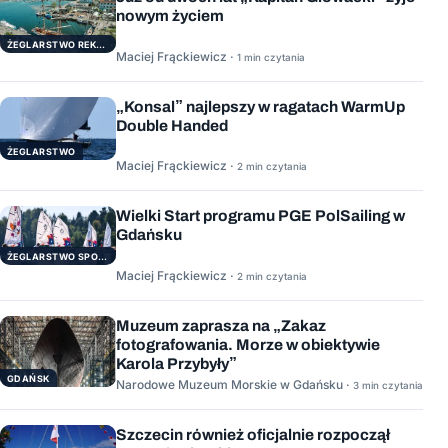
nowym życiem
ŻEGLARSTWO REKERACYJNE
Maciej Frąckiewicz ·
1 min czytania
„Konsal” najlepszy w ragatach WarmUp
Double Handed
ŻEGLARSTWO
Maciej Frąckiewicz ·
2 min czytania
Wielki Start programu PGE PolSailing w
Gdańsku
ŻEGLARSTWO SPORTOWE
Maciej Frąckiewicz ·
2 min czytania
Muzeum zaprasza na „Zakaz
fotografowania. Morze w obiektywie
Karola Przybyły”
GDAŃSK
Narodowe Muzeum Morskie w Gdańsku ·
3 min czytania
Szczecin również oficjalnie rozpoczął