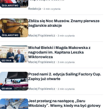
ŻEGLARSTWO
Redakcja ·
2 min czytania
Zbliża się Noc Muzeów. Znamy pierwsze
żeglarskie atrakcje
Maciej Frąckiewicz ·
ŻEGLARSTWO
3 min czytania
Michał Bielski i Magda Makowska z
nagrodami im. Kapitana Leszka
Wiktorowicza
GDYNIA
Maciej Frąckiewicz ·
3 min czytania
Przed nami 2. edycja Sailing Factory Cup.
Zapisy już otwarte
Maciej Frąckiewicz ·
GDAŃSK
2 min czytania
Jest przetarg na następcę „Daru
Młodzieży”. Wiemy, kiedy ma być gotowy