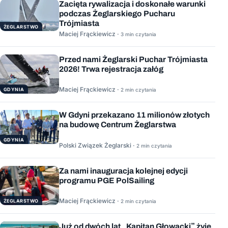
Zacięta rywalizacja i doskonałe warunki
podczas Żeglarskiego Pucharu
Trójmiasta
ŻEGLARSTWO
Maciej Frąckiewicz ·
3 min czytania
Przed nami Żeglarski Puchar Trójmiasta
2026! Trwa rejestracja załóg
Maciej Frąckiewicz ·
GDYNIA
2 min czytania
W Gdyni przekazano 11 milionów złotych
na budowę Centrum Żeglarstwa
GDYNIA
Polski Związek Żeglarski ·
2 min czytania
Za nami inauguracja kolejnej edycji
programu PGE PolSailing
Maciej Frąckiewicz ·
ŻEGLARSTWO
2 min czytania
Już od dwóch lat „Kapitan Głowacki” żyje