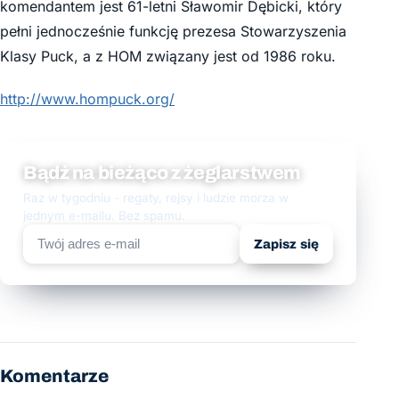
komendantem jest 61-letni Sławomir Dębicki, który
pełni jednocześnie funkcję prezesa Stowarzyszenia
Klasy Puck, a z HOM związany jest od 1986 roku.
http://www.hompuck.org/
Bądź na bieżąco z żeglarstwem
Raz w tygodniu - regaty, rejsy i ludzie morza w
jednym e-mailu. Bez spamu.
Zapisz się
Komentarze