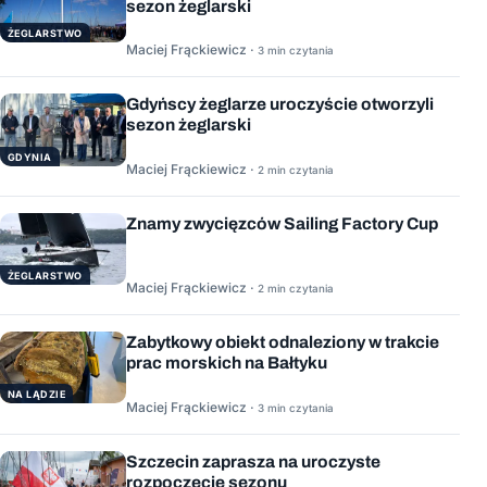
sezon żeglarski
ŻEGLARSTWO
Maciej Frąckiewicz ·
3 min czytania
Gdyńscy żeglarze uroczyście otworzyli
sezon żeglarski
GDYNIA
Maciej Frąckiewicz ·
2 min czytania
Znamy zwycięzców Sailing Factory Cup
ŻEGLARSTWO
Maciej Frąckiewicz ·
2 min czytania
Zabytkowy obiekt odnaleziony w trakcie
prac morskich na Bałtyku
NA LĄDZIE
Maciej Frąckiewicz ·
3 min czytania
Szczecin zaprasza na uroczyste
rozpoczęcie sezonu