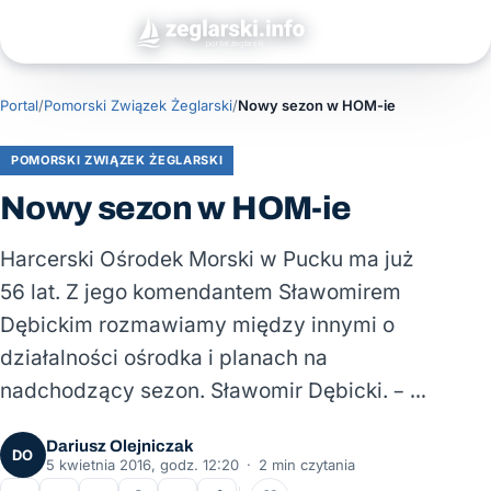
Portal
/
Pomorski Związek Żeglarski
/
Nowy sezon w HOM-ie
POMORSKI ZWIĄZEK ŻEGLARSKI
Nowy sezon w HOM-ie
Harcerski Ośrodek Morski w Pucku ma już
56 lat. Z jego komendantem Sławomirem
Dębickim rozmawiamy między innymi o
działalności ośrodka i planach na
nadchodzący sezon. Sławomir Dębicki. – …
Dariusz Olejniczak
DO
5 kwietnia 2016, godz. 12:20
·
2 min czytania