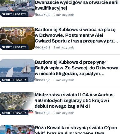
Dwanaście wyścigów na otwarcie serii
kwalifikacyjnej
Redakcja ·
SPORT I REGATY
2 min czytania
Bartłomiej Kubkowski wraca na plażę
w Dziwnowie. Postument w Alei
Gwiazd Sportu z trasą przeprawy przez
Bałtyk
Redakcja ·
SPORT I REGATY
2 min czytania
Bartłomiej Kubkowski przepłynął
Bałtyk wpław. Ze Szwecji do Dziwnowa
w niecałe 55 godzin, za piątym
podejściem
Redakcja ·
SPORT I REGATY
3 min czytania
Mistrzostwa świata ILCA 4 w Aarhus.
450 młodych żeglarzy z 51 krajów i
debiut nowego żagla MkII
Redakcja ·
SPORT I REGATY
2 min czytania
Róża Kowalik mistrzynią świata O'pen
Skiff, brąz Pauliny Szczepy. Dwa