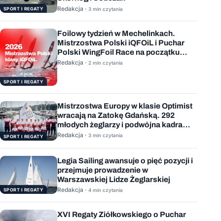
Redakcja ·
SPORT I REGATY
3 min czytania
Foilowy tydzień w Mechelinkach.
Mistrzostwa Polski iQFOiL i Puchar
Polski WingFoil Race na początku
sierpnia
Redakcja ·
2 min czytania
SPORT I REGATY
Mistrzostwa Europy w klasie Optimist
wracają na Zatokę Gdańską. 292
młodych żeglarzy i podwójna kadra
Polski
Redakcja ·
3 min czytania
SPORT I REGATY
Legia Sailing awansuje o pięć pozycji i
przejmuje prowadzenie w
Warszawskiej Lidze Żeglarskiej
Redakcja ·
SPORT I REGATY
4 min czytania
XVI Regaty Ziółkowskiego o Puchar