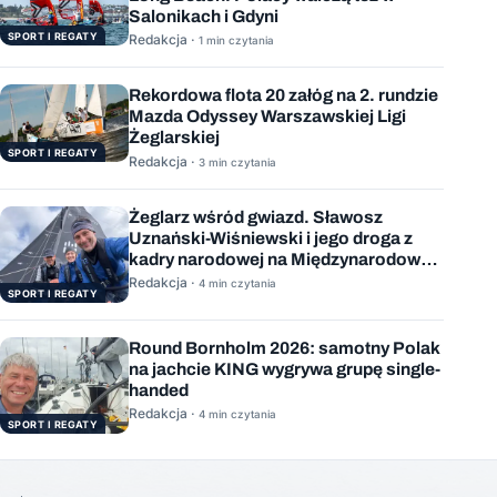
Salonikach i Gdyni
SPORT I REGATY
Redakcja ·
1 min czytania
Rekordowa flota 20 załóg na 2. rundzie
Mazda Odyssey Warszawskiej Ligi
Żeglarskiej
SPORT I REGATY
Redakcja ·
3 min czytania
Żeglarz wśród gwiazd. Sławosz
Uznański-Wiśniewski i jego droga z
kadry narodowej na Międzynarodową
Stację Kosmiczną
Redakcja ·
4 min czytania
SPORT I REGATY
Round Bornholm 2026: samotny Polak
na jachcie KING wygrywa grupę single-
handed
Redakcja ·
4 min czytania
SPORT I REGATY