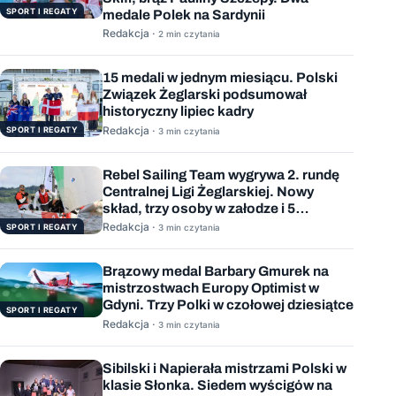
SPORT I REGATY
medale Polek na Sardynii
Redakcja ·
2 min czytania
15 medali w jednym miesiącu. Polski
Związek Żeglarski podsumował
historyczny lipiec kadry
Redakcja ·
SPORT I REGATY
3 min czytania
Rebel Sailing Team wygrywa 2. rundę
Centralnej Ligi Żeglarskiej. Nowy
skład, trzy osoby w załodze i 5
wygranych wyścigów
Redakcja ·
SPORT I REGATY
3 min czytania
Brązowy medal Barbary Gmurek na
mistrzostwach Europy Optimist w
Gdyni. Trzy Polki w czołowej dziesiątce
SPORT I REGATY
Redakcja ·
3 min czytania
Sibilski i Napierała mistrzami Polski w
klasie Słonka. Siedem wyścigów na