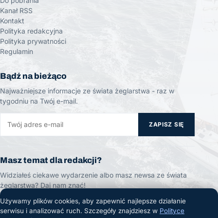
Do pobrania
Kanał RSS
Kontakt
Polityka redakcyjna
Polityka prywatności
Regulamin
Bądź na bieżąco
Najważniejsze informacje ze świata żeglarstwa - raz w
tygodniu na Twój e-mail.
ZAPISZ SIĘ
Masz temat dla redakcji?
Widziałeś ciekawe wydarzenie albo masz newsa ze świata
żeglarstwa? Daj nam znać!
Używamy plików cookies, aby zapewnić najlepsze działanie
ZGŁOŚ TEMAT
serwisu i analizować ruch. Szczegóły znajdziesz w
Polityce