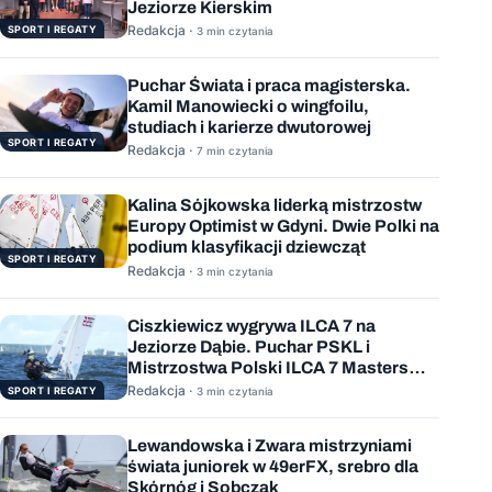
Jeziorze Kierskim
Redakcja ·
SPORT I REGATY
3 min czytania
Puchar Świata i praca magisterska.
Kamil Manowiecki o wingfoilu,
studiach i karierze dwutorowej
SPORT I REGATY
Redakcja ·
7 min czytania
Kalina Sójkowska liderką mistrzostw
Europy Optimist w Gdyni. Dwie Polki na
podium klasyfikacji dziewcząt
SPORT I REGATY
Redakcja ·
3 min czytania
Ciszkiewicz wygrywa ILCA 7 na
Jeziorze Dąbie. Puchar PSKL i
Mistrzostwa Polski ILCA 7 Masters
rozstrzygnięte
Redakcja ·
SPORT I REGATY
3 min czytania
Lewandowska i Zwara mistrzyniami
świata juniorek w 49erFX, srebro dla
Skórnóg i Sobczak