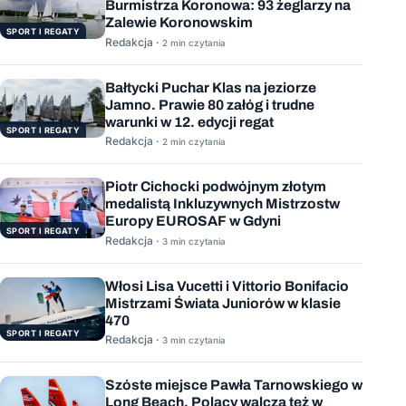
Burmistrza Koronowa: 93 żeglarzy na
Zalewie Koronowskim
SPORT I REGATY
Redakcja ·
2 min czytania
Bałtycki Puchar Klas na jeziorze
Jamno. Prawie 80 załóg i trudne
warunki w 12. edycji regat
SPORT I REGATY
Redakcja ·
2 min czytania
Piotr Cichocki podwójnym złotym
medalistą Inkluzywnych Mistrzostw
Europy EUROSAF w Gdyni
SPORT I REGATY
Redakcja ·
3 min czytania
Włosi Lisa Vucetti i Vittorio Bonifacio
Mistrzami Świata Juniorów w klasie
470
SPORT I REGATY
Redakcja ·
3 min czytania
Szóste miejsce Pawła Tarnowskiego w
Long Beach. Polacy walczą też w