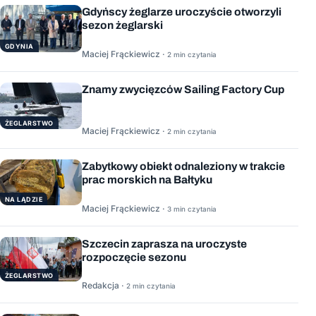
Gdyńscy żeglarze uroczyście otworzyli
sezon żeglarski
GDYNIA
Maciej Frąckiewicz ·
2 min czytania
Znamy zwycięzców Sailing Factory Cup
ŻEGLARSTWO
Maciej Frąckiewicz ·
2 min czytania
Zabytkowy obiekt odnaleziony w trakcie
prac morskich na Bałtyku
NA LĄDZIE
Maciej Frąckiewicz ·
3 min czytania
Szczecin zaprasza na uroczyste
rozpoczęcie sezonu
ŻEGLARSTWO
Redakcja ·
2 min czytania