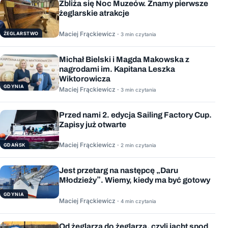
Zbliża się Noc Muzeów. Znamy pierwsze
żeglarskie atrakcje
Maciej Frąckiewicz ·
ŻEGLARSTWO
3 min czytania
Michał Bielski i Magda Makowska z
nagrodami im. Kapitana Leszka
Wiktorowicza
GDYNIA
Maciej Frąckiewicz ·
3 min czytania
Przed nami 2. edycja Sailing Factory Cup.
Zapisy już otwarte
Maciej Frąckiewicz ·
GDAŃSK
2 min czytania
Jest przetarg na następcę „Daru
Młodzieży”. Wiemy, kiedy ma być gotowy
GDYNIA
Maciej Frąckiewicz ·
4 min czytania
Od żeglarza do żeglarza, czyli jacht spod