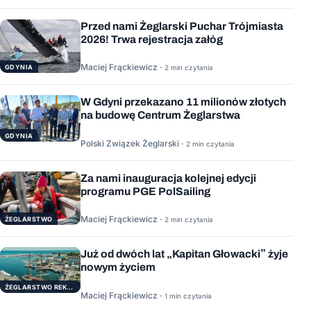
Przed nami Żeglarski Puchar Trójmiasta
2026! Trwa rejestracja załóg
Maciej Frąckiewicz ·
GDYNIA
2 min czytania
W Gdyni przekazano 11 milionów złotych
na budowę Centrum Żeglarstwa
GDYNIA
Polski Związek Żeglarski ·
2 min czytania
Za nami inauguracja kolejnej edycji
programu PGE PolSailing
Maciej Frąckiewicz ·
ŻEGLARSTWO
2 min czytania
Już od dwóch lat „Kapitan Głowacki” żyje
nowym życiem
ŻEGLARSTWO REKERACYJNE
Maciej Frąckiewicz ·
1 min czytania