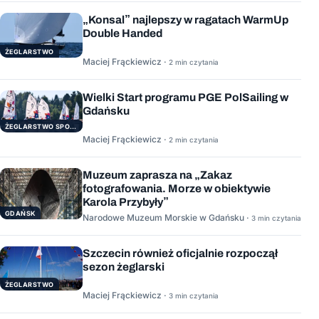
„Konsal” najlepszy w ragatach WarmUp
Double Handed
ŻEGLARSTWO
Maciej Frąckiewicz ·
2 min czytania
Wielki Start programu PGE PolSailing w
Gdańsku
ŻEGLARSTWO SPORTOWE
Maciej Frąckiewicz ·
2 min czytania
Muzeum zaprasza na „Zakaz
fotografowania. Morze w obiektywie
Karola Przybyły”
GDAŃSK
Narodowe Muzeum Morskie w Gdańsku ·
3 min czytania
Szczecin również oficjalnie rozpoczął
sezon żeglarski
ŻEGLARSTWO
Maciej Frąckiewicz ·
3 min czytania