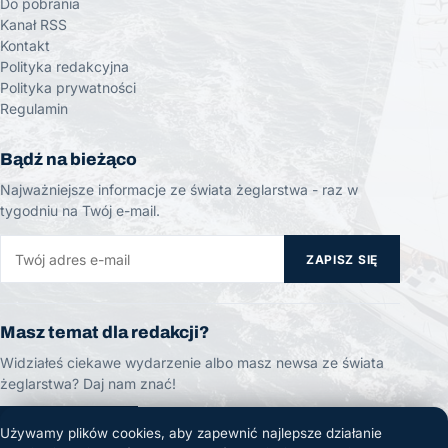
Do pobrania
Kanał RSS
Kontakt
Polityka redakcyjna
Polityka prywatności
Regulamin
Bądź na bieżąco
Najważniejsze informacje ze świata żeglarstwa - raz w
tygodniu na Twój e-mail.
ZAPISZ SIĘ
Masz temat dla redakcji?
Widziałeś ciekawe wydarzenie albo masz newsa ze świata
żeglarstwa? Daj nam znać!
ZGŁOŚ TEMAT
Używamy plików cookies, aby zapewnić najlepsze działanie