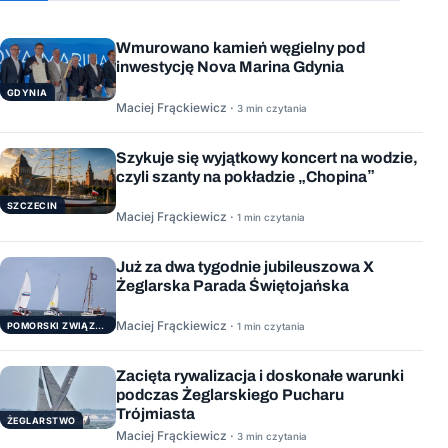
Wmurowano kamień węgielny pod
inwestycję Nova Marina Gdynia
GDYNIA
Maciej Frąckiewicz ·
3 min czytania
Szykuje się wyjątkowy koncert na wodzie,
czyli szanty na pokładzie „Chopina”
SZCZECIN
Maciej Frąckiewicz ·
1 min czytania
Już za dwa tygodnie jubileuszowa X
Żeglarska Parada Świętojańska
Maciej Frąckiewicz ·
POMORSKI ZWIĄZEK ŻEGLARSKI
1 min czytania
Zacięta rywalizacja i doskonałe warunki
podczas Żeglarskiego Pucharu
Trójmiasta
ŻEGLARSTWO
Maciej Frąckiewicz ·
3 min czytania