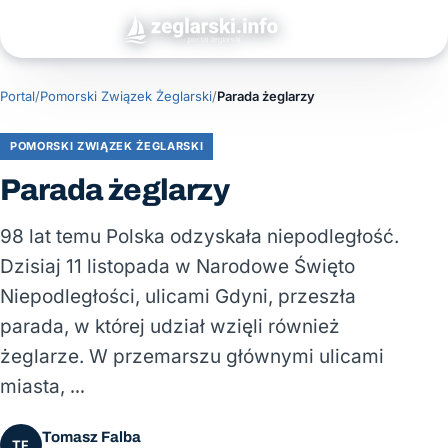
Portal
/
Pomorski Związek Żeglarski
/
Parada żeglarzy
POMORSKI ZWIĄZEK ŻEGLARSKI
Parada żeglarzy
98 lat temu Polska odzyskała niepodległość.
Dzisiaj 11 listopada w Narodowe Święto
Niepodległości, ulicami Gdyni, przeszła
parada, w której udział wzięli również
żeglarze. W przemarszu głównymi ulicami
miasta, …
Tomasz Falba
TF