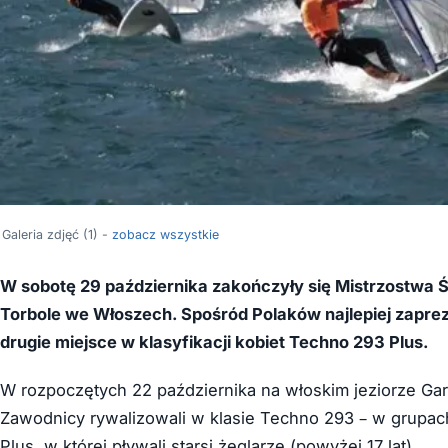
Galeria zdjęć (1) -
zobacz wszystkie
W sobotę 29 października zakończyły się Mistrzostwa 
Torbole we Włoszech. Spośród Polaków najlepiej zaprez
drugie miejsce w klasyfikacji kobiet Techno 293 Plus.
W rozpoczętych 22 października na włoskim jeziorze Gar
Zawodnicy rywalizowali w klasie Techno 293 – w grupach p
Plus, w której pływali starsi żeglarze (powyżej 17 lat).