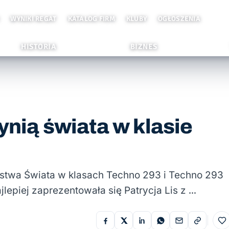
WYNIKI REGAT
KATALOG FIRM
KLUBY
OGŁOSZENIA
HISTORIA
BIZNES
ynią świata w klasie
ostwa Świata w klasach Techno 293 i Techno 293
lepiej zaprezentowała się Patrycja Lis z …
Do