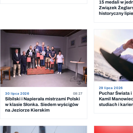
15 medali w jed
Związek Żeglar
historyczny lipi
29 lipca 2026
Puchar Świata i
30 lipca 2026
08:27
Kamil Manowieck
Sibilski i Napierała mistrzami Polski
studiach i kari
w klasie Słonka. Siedem wyścigów
na Jeziorze Kierskim