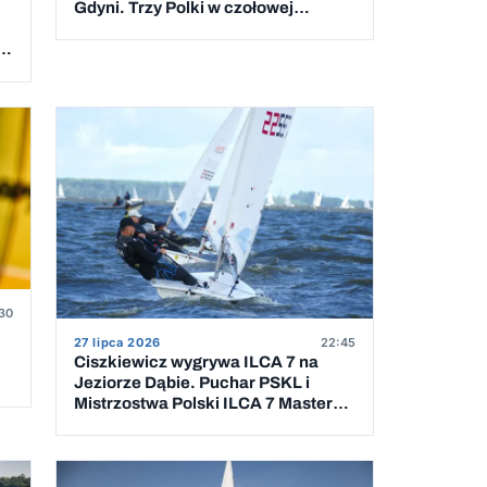
Gdyni. Trzy Polki w czołowej
dziesiątce
 5
30
27 lipca 2026
22:45
Ciszkiewicz wygrywa ILCA 7 na
Jeziorze Dąbie. Puchar PSKL i
Mistrzostwa Polski ILCA 7 Masters
rozstrzygnięte