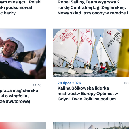
nym miesiącu. Polski
Rebel Sailing Team wygrywa 2.
ski podsumował
rundę Centralnej Ligi Żeglarskiej.
ec kadry
Nowy skład, trzy osoby w załodze i
wygranych wyścigów
28 lipca 2026
15:
14:40
Kalina Sójkowska liderką
 praca magisterska.
mistrzostw Europy Optimist w
i o wingfoilu,
Gdyni. Dwie Polki na podium
erze dwutorowej
klasyfikacji dziewcząt