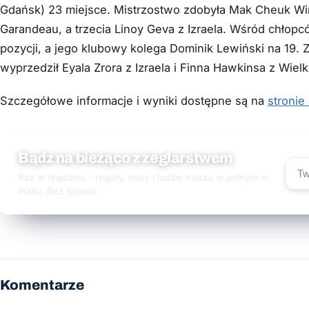
Gdańsk) 23 miejsce. Mistrzostwo zdobyła Mak Cheuk Wi
Garandeau, a trzecia Linoy Geva z Izraela. Wśród chłop
pozycji, a jego klubowy kolega Dominik Lewiński na 19. 
wyprzedził Eyala Zrora z Izraela i Finna Hawkinsa z Wielki
Szczegółowe informacje i wyniki dostępne są na
stronie
Bądź na bieżąco z żeglarstwem
Raz w tygodniu - regaty, rejsy i ludzie morza w jednym e-
mailu. Bez spamu.
Komentarze