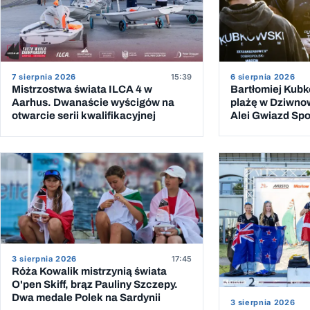
6 sierpnia 2026
7 sierpnia 2026
15:39
Bartłomiej Kub
Mistrzostwa świata ILCA 4 w
plażę w Dziwno
Aarhus. Dwanaście wyścigów na
Alei Gwiazd Spor
otwarcie serii kwalifikacyjnej
przeprawy przez
3 sierpnia 2026
17:45
Róża Kowalik mistrzynią świata
O'pen Skiff, brąz Pauliny Szczepy.
Dwa medale Polek na Sardynii
3 sierpnia 2026