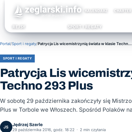
KALENDARZ
CHARTER
REJSY
SPORT I REGATY
Portal
/
Sport i regaty
/
Patrycja Lis wicemistrzynią świata w klasie Techno 293 Plus
SPORT I REGATY
Patrycja Lis wicemistrz
Techno 293 Plus
W sobotę 29 października zakończyły się Mistrz
Plus w Torbole we Włoszech. Spośród Polaków naj
Jędrzej Szerle
JS
29 października 2016, godz. 18:22
·
2 min czytania