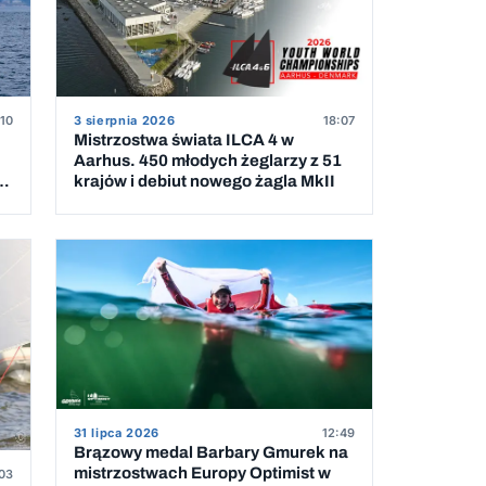
:10
3 sierpnia 2026
18:07
Mistrzostwa świata ILCA 4 w
Aarhus. 450 młodych żeglarzy z 51
krajów i debiut nowego żagla MkII
31 lipca 2026
12:49
Brązowy medal Barbary Gmurek na
mistrzostwach Europy Optimist w
03