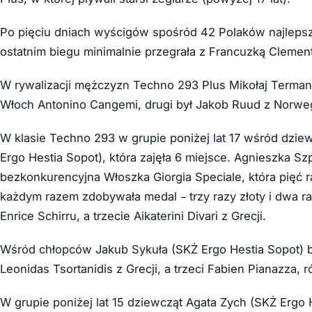
Po pięciu dniach wyścigów spośród 42 Polaków najlepsza
ostatnim biegu minimalnie przegrała z Francuzką Clementin
W rywalizacji mężczyzn Techno 293 Plus Mikołaj Terman 
Włoch Antonino Cangemi, drugi był Jakob Ruud z Norwegi
W klasie Techno 293 w grupie poniżej lat 17 wśród dziew
Ergo Hestia Sopot), która zajęła 6 miejsce. Agnieszka Sz
bezkonkurencyjna Włoszka Giorgia Speciale, która pięć r
każdym razem zdobywała medal – trzy razy złoty i dwa ra
Enrice Schirru, a trzecie Aikaterini Divari z Grecji.
Wśród chłopców Jakub Sykuła (SKŻ Ergo Hestia Sopot) b
Leonidas Tsortanidis z Grecji, a trzeci Fabien Pianazza, r
W grupie poniżej lat 15 dziewcząt Agata Zych (SKŻ Ergo He