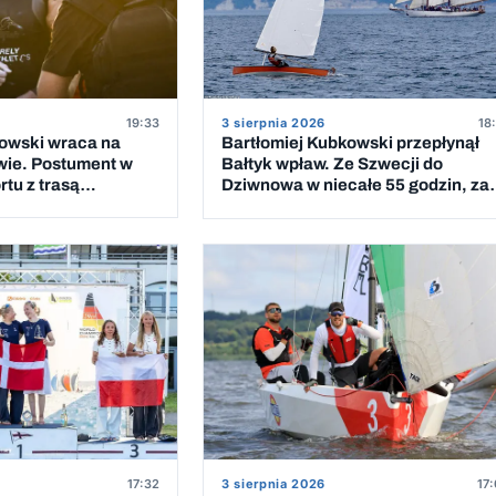
19:33
3 sierpnia 2026
18
kowski wraca na
Bartłomiej Kubkowski przepłynął
wie. Postument w
Bałtyk wpław. Ze Szwecji do
tu z trasą
Dziwnowa w niecałe 55 godzin, za
 Bałtyk
piątym podejściem
17:32
3 sierpnia 2026
17: