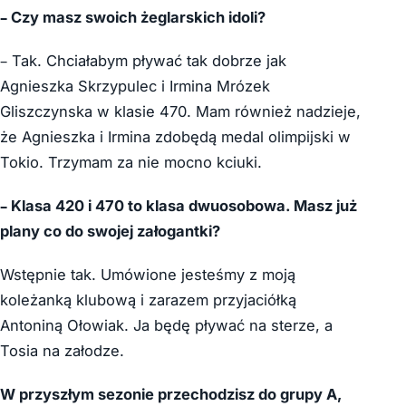
– Czy masz swoich żeglarskich idoli?
– Tak. Chciałabym pływać tak dobrze jak
Agnieszka Skrzypulec i Irmina Mrózek
Gliszczynska w klasie 470. Mam również nadzieje,
że Agnieszka i Irmina zdobędą medal olimpijski w
Tokio. Trzymam za nie mocno kciuki.
– Klasa 420 i 470 to klasa dwuosobowa. Masz już
plany co do swojej załog
antki
?
Wstępnie tak. Umówione jesteśmy z moją
koleżanką klubową i zarazem przyjaciółką
Antoniną Ołowiak. Ja będę pływać na sterze, a
Tosia na załodze.
W przyszłym sezonie przechodzisz do grupy A,