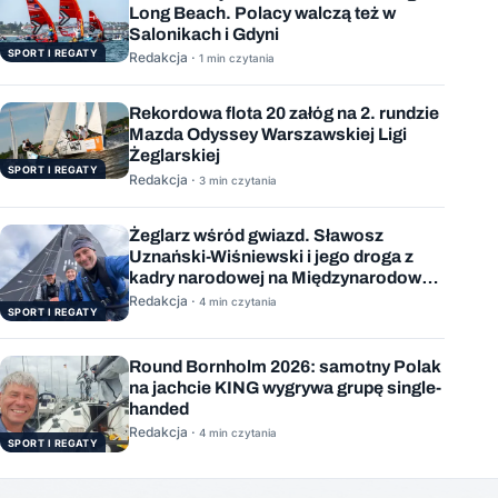
Long Beach. Polacy walczą też w
Salonikach i Gdyni
SPORT I REGATY
Redakcja ·
1 min czytania
Rekordowa flota 20 załóg na 2. rundzie
Mazda Odyssey Warszawskiej Ligi
Żeglarskiej
SPORT I REGATY
Redakcja ·
3 min czytania
Żeglarz wśród gwiazd. Sławosz
Uznański-Wiśniewski i jego droga z
kadry narodowej na Międzynarodową
Stację Kosmiczną
Redakcja ·
4 min czytania
SPORT I REGATY
Round Bornholm 2026: samotny Polak
na jachcie KING wygrywa grupę single-
handed
Redakcja ·
4 min czytania
SPORT I REGATY