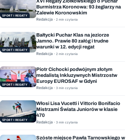
XVI Regaty Ziółkowskiego o Puchar
Burmistrza Koronowa: 93 żeglarzy na
Zalewie Koronowskim
SPORT I REGATY
Redakcja ·
2 min czytania
Bałtycki Puchar Klas na jeziorze
Jamno. Prawie 80 załóg i trudne
warunki w 12. edycji regat
SPORT I REGATY
Redakcja ·
2 min czytania
Piotr Cichocki podwójnym złotym
medalistą Inkluzywnych Mistrzostw
Europy EUROSAF w Gdyni
SPORT I REGATY
Redakcja ·
3 min czytania
Włosi Lisa Vucetti i Vittorio Bonifacio
Mistrzami Świata Juniorów w klasie
470
SPORT I REGATY
Redakcja ·
3 min czytania
Szóste miejsce Pawła Tarnowskiego w