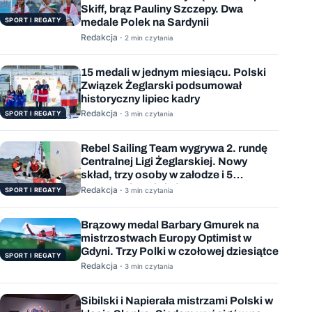
Skiff, brąz Pauliny Szczepy. Dwa
SPORT I REGATY
medale Polek na Sardynii
Redakcja ·
2 min czytania
15 medali w jednym miesiącu. Polski
Związek Żeglarski podsumował
historyczny lipiec kadry
Redakcja ·
SPORT I REGATY
3 min czytania
Rebel Sailing Team wygrywa 2. rundę
Centralnej Ligi Żeglarskiej. Nowy
skład, trzy osoby w załodze i 5
wygranych wyścigów
Redakcja ·
SPORT I REGATY
3 min czytania
Brązowy medal Barbary Gmurek na
mistrzostwach Europy Optimist w
Gdyni. Trzy Polki w czołowej dziesiątce
SPORT I REGATY
Redakcja ·
3 min czytania
Sibilski i Napierała mistrzami Polski w