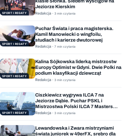
klasie Słonka. Siedem wyścigów na
Jeziorze Kierskim
Redakcja ·
SPORT I REGATY
3 min czytania
Puchar Świata i praca magisterska.
Kamil Manowiecki o wingfoilu,
studiach i karierze dwutorowej
SPORT I REGATY
Redakcja ·
7 min czytania
Kalina Sójkowska liderką mistrzostw
Europy Optimist w Gdyni. Dwie Polki na
podium klasyfikacji dziewcząt
SPORT I REGATY
Redakcja ·
3 min czytania
Ciszkiewicz wygrywa ILCA 7 na
Jeziorze Dąbie. Puchar PSKL i
Mistrzostwa Polski ILCA 7 Masters
rozstrzygnięte
Redakcja ·
SPORT I REGATY
3 min czytania
Lewandowska i Zwara mistrzyniami
świata juniorek w 49erFX, srebro dla