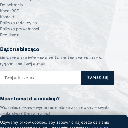
Do pobrania
Kanał RSS
Kontakt
Polityka redakcyjna
Polityka prywatności
Regulamin
Bądź na bieżąco
Najważniejsze informacje ze świata żeglarstwa - raz w
tygodniu na Twój e-mail.
ZAPISZ SIĘ
Masz temat dla redakcji?
Widziałeś ciekawe wydarzenie albo masz newsa ze świata
żeglarstwa? Daj nam znać!
Używamy plików cookies, aby zapewnić najlepsze działanie
ZGŁOŚ TEMAT