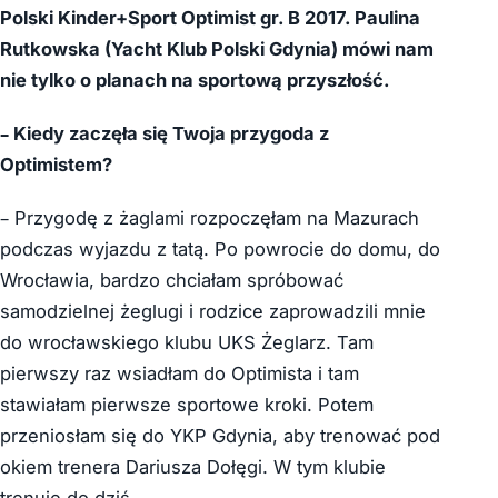
Polski Kinder+Sport Optimist gr. B 2017
.
Paulin
a
Rutkowsk
a (
Yacht Klub Polski Gdynia
) mówi nam
nie tylko o planach na sportową przyszłość.
– Kiedy zaczęła się Twoja przygoda z
Optimistem?
– Przygodę z żaglami rozpoczęłam na Mazurach
podczas wyjazdu z tatą. Po powrocie do domu, do
Wrocławia, bardzo chciałam spróbować
samodzielnej żeglugi i rodzice zaprowadzili mnie
do wrocławskiego klubu UKS Żeglarz. Tam
pierwszy raz wsiadłam do Optimista i tam
stawiałam pierwsze sportowe kroki. Potem
przeniosłam się do YKP Gdynia, aby trenować pod
okiem trenera Dariusza Dołęgi. W tym klubie
trenuję do dziś.