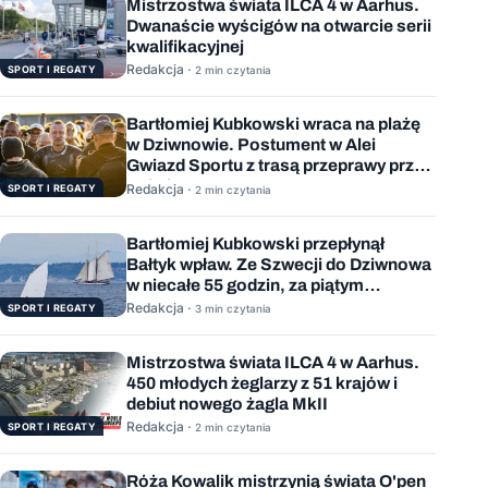
Mistrzostwa świata ILCA 4 w Aarhus.
Dwanaście wyścigów na otwarcie serii
kwalifikacyjnej
Redakcja ·
SPORT I REGATY
2 min czytania
Bartłomiej Kubkowski wraca na plażę
w Dziwnowie. Postument w Alei
Gwiazd Sportu z trasą przeprawy przez
Bałtyk
Redakcja ·
SPORT I REGATY
2 min czytania
Bartłomiej Kubkowski przepłynął
Bałtyk wpław. Ze Szwecji do Dziwnowa
w niecałe 55 godzin, za piątym
podejściem
Redakcja ·
SPORT I REGATY
3 min czytania
Mistrzostwa świata ILCA 4 w Aarhus.
450 młodych żeglarzy z 51 krajów i
debiut nowego żagla MkII
Redakcja ·
SPORT I REGATY
2 min czytania
Róża Kowalik mistrzynią świata O'pen