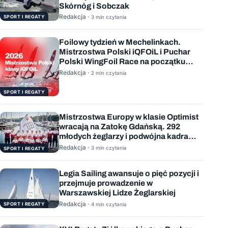
Skórnóg i Sobczak
Redakcja ·
SPORT I REGATY
3 min czytania
Foilowy tydzień w Mechelinkach.
Mistrzostwa Polski iQFOiL i Puchar
Polski WingFoil Race na początku
sierpnia
Redakcja ·
2 min czytania
SPORT I REGATY
Mistrzostwa Europy w klasie Optimist
wracają na Zatokę Gdańską. 292
młodych żeglarzy i podwójna kadra
Polski
Redakcja ·
3 min czytania
SPORT I REGATY
Legia Sailing awansuje o pięć pozycji i
przejmuje prowadzenie w
Warszawskiej Lidze Żeglarskiej
Redakcja ·
SPORT I REGATY
4 min czytania