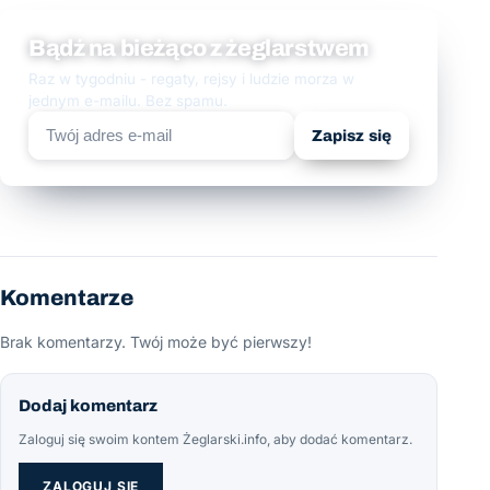
Bądź na bieżąco z żeglarstwem
Raz w tygodniu - regaty, rejsy i ludzie morza w
jednym e-mailu. Bez spamu.
Zapisz się
Komentarze
Brak komentarzy. Twój może być pierwszy!
Dodaj komentarz
Zaloguj się swoim kontem Żeglarski.info, aby dodać komentarz.
ZALOGUJ SIĘ