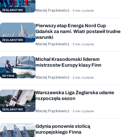
Maciej Frąckiewicz ·
ŻEGLARSTWO
3 min czytania
Pierwszy etap Energa Nord Cup
Gdańsk za nami. Wiatr postawił trudne
warunki
ŻEGLARSTWO
Maciej Frąckiewicz ·
3 min czytania
Michał Krasodomski liderem
mistrzostw Europy klasy Finn
GDYNIA
Maciej Frąckiewicz ·
2 min czytania
Warszawska Liga Żeglarska udanie
rozpoczęła sezon
ŻEGLARSTWO
Maciej Frąckiewicz ·
3 min czytania
Gdynia ponownie stolicą
europejskiego Finna