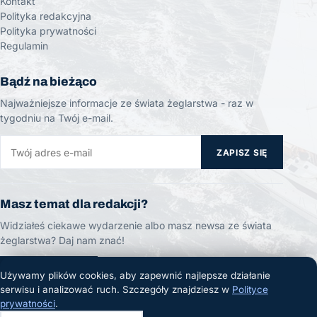
Kontakt
Polityka redakcyjna
Polityka prywatności
Regulamin
Bądź na bieżąco
Najważniejsze informacje ze świata żeglarstwa - raz w
tygodniu na Twój e-mail.
ZAPISZ SIĘ
Masz temat dla redakcji?
Widziałeś ciekawe wydarzenie albo masz newsa ze świata
żeglarstwa? Daj nam znać!
ZGŁOŚ TEMAT
Używamy plików cookies, aby zapewnić najlepsze działanie
serwisu i analizować ruch. Szczegóły znajdziesz w
Polityce
prywatności
.