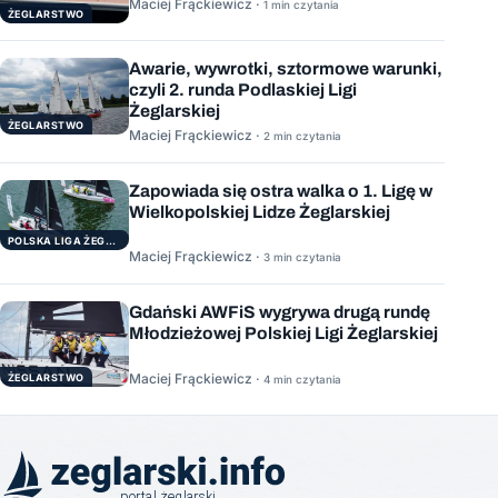
Maciej Frąckiewicz ·
1 min czytania
ŻEGLARSTWO
Awarie, wywrotki, sztormowe warunki,
czyli 2. runda Podlaskiej Ligi
Żeglarskiej
ŻEGLARSTWO
Maciej Frąckiewicz ·
2 min czytania
Zapowiada się ostra walka o 1. Ligę w
Wielkopolskiej Lidze Żeglarskiej
POLSKA LIGA ŻEGLARSKA
Maciej Frąckiewicz ·
3 min czytania
Gdański AWFiS wygrywa drugą rundę
Młodzieżowej Polskiej Ligi Żeglarskiej
Maciej Frąckiewicz ·
ŻEGLARSTWO
4 min czytania