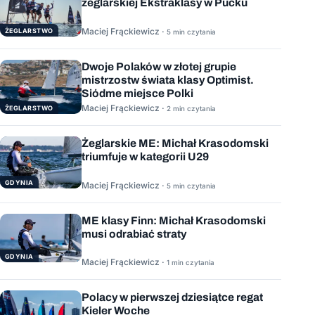
żeglarskiej Ekstraklasy w Pucku
Maciej Frąckiewicz ·
ŻEGLARSTWO
5 min czytania
Dwoje Polaków w złotej grupie
mistrzostw świata klasy Optimist.
Siódme miejsce Polki
Maciej Frąckiewicz ·
ŻEGLARSTWO
2 min czytania
Żeglarskie ME: Michał Krasodomski
triumfuje w kategorii U29
GDYNIA
Maciej Frąckiewicz ·
5 min czytania
ME klasy Finn: Michał Krasodomski
musi odrabiać straty
GDYNIA
Maciej Frąckiewicz ·
1 min czytania
Polacy w pierwszej dziesiątce regat
Kieler Woche