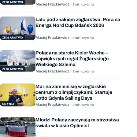
ŻEGLARSTWO
Maciej Frąckiewicz ·
3 min czytania
Lato pod znakiem żeglarstwa. Pora na
Energa Nord Cup Gdańsk 2026
Maciej Frąckiewicz ·
ŻEGLARSTWO
3 min czytania
Polacy na starcie Kieler Woche –
największych regat Żeglarskiego
Wielkiego Szlema
ŻEGLARSTWO
Maciej Frąckiewicz ·
3 min czytania
Marina zamieni się w żeglarskie
centrum z olimpijczykami. Startuje
Lotto Gdynia Sailing Days
GDYNIA
Maciej Frąckiewicz ·
4 min czytania
Młodzi Polacy zaczynają mistrzostwa
świata w klasie Optimist