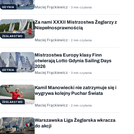
Maciej Frąckiewicz ·
GDYNIA
3 min czytania
Za nami XXXII Mistrzostwa Żeglarzy z
Niepełnosprawnością
ŻEGLARSTWO
Maciej Frąckiewicz ·
2 min czytania
Mistrzostwa Europy klasy Finn
otwierają Lotto Gdynia Sailing Days
2026
GDYNIA
Maciej Frąckiewicz ·
3 min czytania
Kamil Manowiecki nie zatrzymuje się i
wygrywa kolejny Puchar Świata
ŻEGLARSTWO
Maciej Frąckiewicz ·
2 min czytania
Warszawska Liga Żeglarska wkracza
do akcji