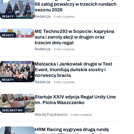
56 załóg powalczy w trzecich rundach
sezonu 2026
Redakcja ·
REGATY
3 min czytania
ME Techno293 w Sopocie: kapryśna
REGATY
aura i zwroty akcji w drugim oraz
trzecim dniu regat
Redakcja ·
3 min czytania
Melzacka i Jankowiak drugie w Test
Event, triumfują duńskie siostry i
norwescy bracia
REGATY
Redakcja ·
3 min czytania
Startuje XXIV edycja Regat Unity Line
im. Piotra Waszczenko
ŻEGLARSTWO
Maciej Frąckiewicz ·
2 min czytania
HRM Racing wygrywa drugą rundę