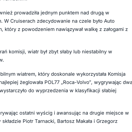
ównież prowadziła jednym punktem nad drugą w
m. W Cruiserach zdecydowanie na czele było Auto
m, który z powodzeniem nawiązywał walkę z załogami z
ń komisji, wiatr był zbyt słaby lub niestabilny w
w.
stabilnym wiatrem, który doskonale wykorzystała Komisja
najlepiej żeglowała POL77 „Roca-Volvo”, wygrywając dw
wystarczyło do wyprzedzenia w klasyfikacji słabiej
ywając ostatni wyścig i awansując na drugie miejsce w
składzie Piotr Tarnacki, Bartosz Makała i Grzegorz