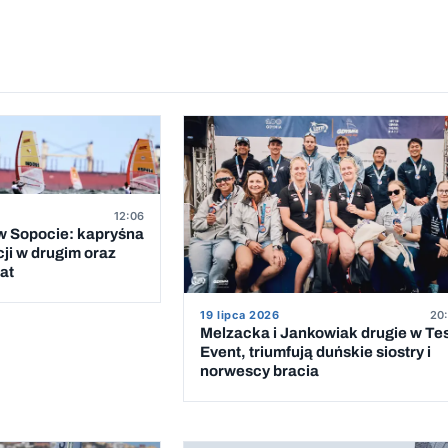
12:06
 Sopocie: kapryśna
cji w drugim oraz
at
19 lipca 2026
20:
Melzacka i Jankowiak drugie w Te
Event, triumfują duńskie siostry i
norwescy bracia