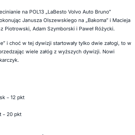
zecinianie na POL13 „LaBesto Volvo Auto Bruno”
 pokonując Janusza Olszewskiego na „Bakoma” i Macieja
osz Piotrowski, Adam Szymborski i Paweł Różycki.
” i choć w tej dywizji startowały tylko dwie załogi, to w
yprzedzając wiele załóg z wyższych dywizji. Nowi
karczyk.
sk – 12 pkt
 – 20 pkt