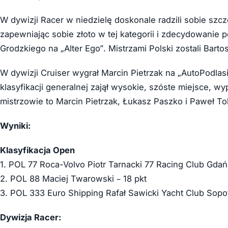
W dywizji Racer w niedzielę doskonale radzili sobie szc
zapewniając sobie złoto w tej kategorii i zdecydowanie
Grodzkiego na „Alter Ego”. Mistrzami Polski zostali Bart
W dywizji Cruiser wygrał Marcin Pietrzak na „AutoPodlasie
klasyfikacji generalnej zajął wysokie, szóste miejsce, w
mistrzowie to Marcin Pietrzak, Łukasz Paszko i Paweł To
Wyniki:
Klasyfikacja Open
1. POL 77 Roca-Volvo Piotr Tarnacki 77 Racing Club Gdań
2. POL 88 Maciej Twarowski – 18 pkt
3. POL 333 Euro Shipping Rafał Sawicki Yacht Club Sopot
Dywizja Racer: