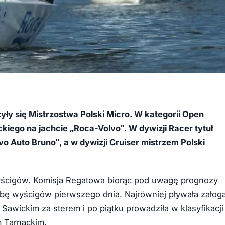
ły się Mistrzostwa Polski Micro. W kategorii Open
kiego na jachcie „Roca-Volvo”. W dywizji Racer tytuł
o Auto Bruno”, a w dywizji Cruiser mistrzem Polski
 wyścigów. Komisja Regatowa biorąc pod uwagę prognozy
bę wyścigów pierwszego dnia. Najrówniej pływała załog
awickim za sterem i po piątku prowadziła w klasyfikacji
m Tarnackim.