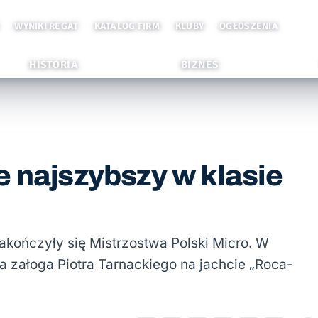
WYNIKI REGAT
KATALOG FIRM
KLUBY
OGŁOSZENIA
HISTORIA
BIZNES
e najszybszy w klasie
kończyły się Mistrzostwa Polski Micro. W
a załoga Piotra Tarnackiego na jachcie „Roca-