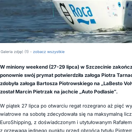
Galeria zdjęć (1) -
zobacz wszystkie
W miniony weekend (27-29 lipca) w Szczecinie zakończy
ponownie swój prymat potwierdziła załoga Piotra Tarnac
zdobyła załoga Bartosza Piotrowskiego na „LaBesto Volv
został Marcin Pietrzak na jachcie „Auto Podlasie”.
W piątek 27 lipca po otwarciu regat rozegrano aż pięć
wiatrowe na sobotę zdecydowała się na maksymalną licz
EuroShipping, z doświadczonym i utytułowanym Rafałem S
z przewagą jednego punktu przed obrońcą tytułu Piotre