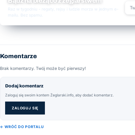
Bądź na bieżąco z żeglarstwem
Raz w tygodniu - regaty, rejsy i ludzie morza w jednym e-
mailu. Bez spamu.
Komentarze
Brak komentarzy. Twój może być pierwszy!
Dodaj komentarz
Zaloguj się swoim kontem Żeglarski.info, aby dodać komentarz.
ZALOGUJ SIĘ
← WRÓĆ DO PORTALU