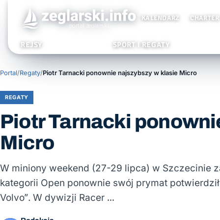
KALENDARZ
CHARTER
REJSY
SPORT I REGATY
Portal
/
Regaty
/
Piotr Tarnacki ponownie najszybszy w klasie Micro
REGATY
Piotr Tarnacki ponowni
Micro
W miniony weekend (27-29 lipca) w Szczecinie za
kategorii Open ponownie swój prymat potwierdził
Volvo”. W dywizji Racer …