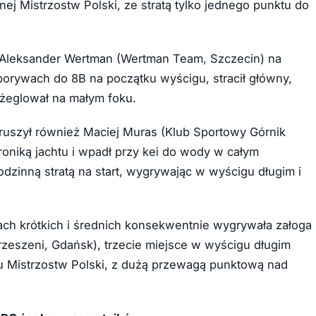
lnej Mistrzostw Polski, ze stratą tylko jednego punktu do
 Aleksander Wertman (Wertman Team, Szczecin) na
porywach do 8B na początku wyścigu, stracił główny,
 żeglował na małym foku.
uszył również Maciej Muras (Klub Sportowy Górnik
roniką jachtu i wpadł przy kei do wody w całym
dzinną stratą na start, wygrywając w wyścigu długim i
h krótkich i średnich konsekwentnie wygrywała załoga
rzeszeni, Gdańsk), trzecie miejsce w wyścigu długim
lu Mistrzostw Polski, z dużą przewagą punktową nad