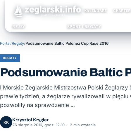
KALENDARZ
CHARTER
REJSY
SPORT I REGATY
Portal
/
Regaty
/
Podsumowanie Baltic Polonez Cup Race 2016
REGATY
Podsumowanie Baltic 
I Morskie Żeglarskie Mistrzostwa Polski Żeglar
prawie tydzień, a żeglarze rywalizowali w pięciu
pozwoliły na sprawdzenie …
Krzysztof Krygier
KK
26 sierpnia 2016, godz. 12:10
·
2 min czytania