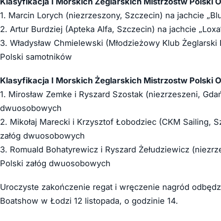
Klasyfikacja I Morskich Żeglarskich Mistrzostw Polski
1. Marcin Lorych (niezrzeszony, Szczecin) na jachcie „Blu
2. Artur Burdziej (Apteka Alfa, Szczecin) na jachcie „Lox
3. Władysław Chmielewski (Młodzieżowy Klub Żeglarski B
Polski samotników
Klasyfikacja I Morskich Żeglarskich Mistrzostw Polsk
1. Mirosław Zemke i Ryszard Szostak (niezrzeszeni, Gdańs
dwuosobowych
2. Mikołaj Marecki i Krzysztof Łobodziec (CKM Sailing, S
załóg dwuosobowych
3. Romuald Bohatyrewicz i Ryszard Żełudziewicz (niezrze
Polski załóg dwuosobowych
Uroczyste zakończenie regat i wręczenie nagród odbęd
Boatshow w Łodzi 12 listopada, o godzinie 14.