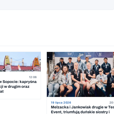
12:06
 Sopocie: kapryśna
cji w drugim oraz
at
19 lipca 2026
20:
Melzacka i Jankowiak drugie w Te
Event, triumfują duńskie siostry i