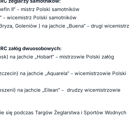
 ORC żeglarzy samotników:
efin II” – mistrz Polski samotników
a” – wicemistrz Polski samotników
ryza, Goleniów ) na jachcie „Buena” – drugi wicemistrz
i ORC załóg dwuosobowych:
k) na jachcie „Hobart” – mistrzowie Polski załóg
zczecin) na jachcie „Aquarela” – wicemistrzowie Polski
szeni) na jachcie „Eilean” – drudzy wicemistrzowie
zie się podczas Targów Żeglarstwa i Sportów Wodnych