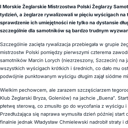
I Morskie Żeglarskie Mistrzostwa Polski Żeglarzy Sam
tydzień, a żeglarze rywalizowali w pięciu wyścigach na
sprawdzenie ich umiejętności nie tylko na dystansie dług
szczególnie dla samotników są bardzo trudnym wyzwa
Szczególnie zacięta rywalizacja przebiegała w grupie ż
mistrzostw Polski pomiędzy pierwszymi czterema zawodn
samotników Marcin Lorych (niezrzeszony, Szczecin) na j
wszystkich wyścigach krótkich i średnich, co dało mu 
podwójnie punktowanym wyścigu długim zajął siódme mi
Wielkim pechowcem, ale zarazem szczęściarzem tegoroc
Klub Żeglarski Bryza, Goleniów) na jachcie „Buena”. Sta
płetwę sterową, co zmusiło go do wycofania z wyścigu i
Przedłużająca się naprawa wymusiła dzień później star
finalnie jednak Władysław Chmielewski nadrobił straty i 