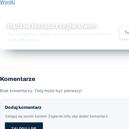
Wyniki
Bądź na bieżąco z żeglarstwem
Raz w tygodniu - regaty, rejsy i ludzie morza w jednym e-
mailu. Bez spamu.
Komentarze
Brak komentarzy. Twój może być pierwszy!
Dodaj komentarz
Zaloguj się swoim kontem Żeglarski.info, aby dodać komentarz.
ZALOGUJ SIĘ