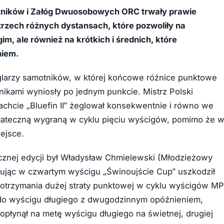
otników i Załóg Dwuosobowych ORC trwały prawie
 trzech różnych dystansach, które pozwoliły na
im, ale również na krótkich i średnich, które
niem.
eglarzy samotników, w której końcowe różnice punktowe
ikami wyniosły po jednym punkcie. Mistrz Polski
achcie „Bluefin II” żeglował konsekwentnie i równo we
ostateczną wygraną w cyklu pięciu wyścigów, pomimo że 
ejsce.
znej edycji był Władysław Chmielewski (Młodzieżowy
rtując w czwartym wyścigu „Świnoujście Cup” uszkodził
 otrzymania dużej straty punktowej w cyklu wyścigów MP
t do wyścigu długiego z dwugodzinnym opóźnieniem,
dopłynął na metę wyścigu długiego na świetnej, drugiej