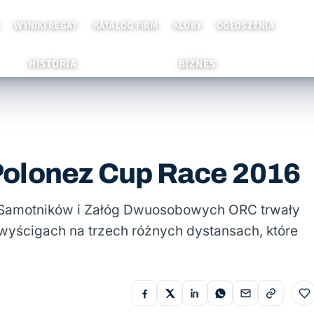
WYNIKI REGAT
KATALOG FIRM
KLUBY
OGŁOSZENIA
HISTORIA
BIZNES
Polonez Cup Race 2016
zy Samotników i Załóg Dwuosobowych ORC trwały
 wyścigach na trzech różnych dystansach, które
Do