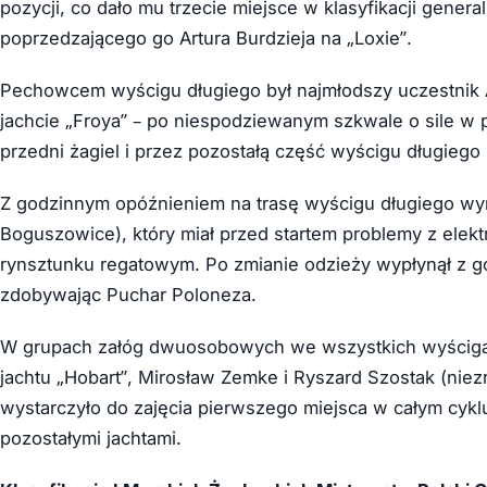
pozycji, co dało mu trzecie miejsce w klasyfikacji genera
poprzedzającego go Artura Burdzieja na „Loxie”.
Pechowcem wyścigu długiego był najmłodszy uczestnik
jachcie „Froya” – po niespodziewanym szkwale o sile w 
przedni żagiel i przez pozostałą część wyścigu długiego
Z godzinnym opóźnieniem na trasę wyścigu długiego wyr
Boguszowice), który miał przed startem problemy z elekt
rynsztunku regatowym. Po zmianie odzieży wypłynął z go
zdobywając Puchar Poloneza.
W grupach załóg dwuosobowych we wszystkich wyścigac
jachtu „Hobart”, Mirosław Zemke i Ryszard Szostak (niez
wystarczyło do zajęcia pierwszego miejsca w całym cyk
pozostałymi jachtami.