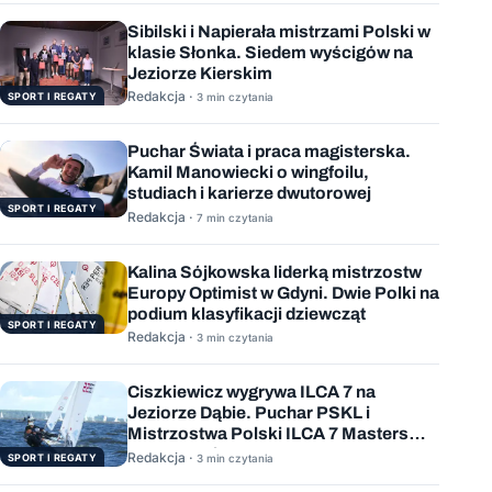
Sibilski i Napierała mistrzami Polski w
klasie Słonka. Siedem wyścigów na
Jeziorze Kierskim
Redakcja ·
SPORT I REGATY
3 min czytania
Puchar Świata i praca magisterska.
Kamil Manowiecki o wingfoilu,
studiach i karierze dwutorowej
SPORT I REGATY
Redakcja ·
7 min czytania
Kalina Sójkowska liderką mistrzostw
Europy Optimist w Gdyni. Dwie Polki na
podium klasyfikacji dziewcząt
SPORT I REGATY
Redakcja ·
3 min czytania
Ciszkiewicz wygrywa ILCA 7 na
Jeziorze Dąbie. Puchar PSKL i
Mistrzostwa Polski ILCA 7 Masters
rozstrzygnięte
Redakcja ·
SPORT I REGATY
3 min czytania