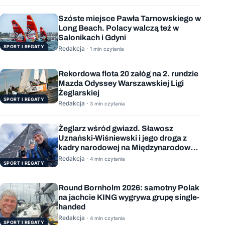
Szóste miejsce Pawła Tarnowskiego w
Long Beach. Polacy walczą też w
Salonikach i Gdyni
SPORT I REGATY
Redakcja ·
1 min czytania
Rekordowa flota 20 załóg na 2. rundzie
Mazda Odyssey Warszawskiej Ligi
Żeglarskiej
SPORT I REGATY
Redakcja ·
3 min czytania
Żeglarz wśród gwiazd. Sławosz
Uznański-Wiśniewski i jego droga z
kadry narodowej na Międzynarodową
Stację Kosmiczną
Redakcja ·
4 min czytania
SPORT I REGATY
Round Bornholm 2026: samotny Polak
na jachcie KING wygrywa grupę single-
handed
Redakcja ·
4 min czytania
SPORT I REGATY