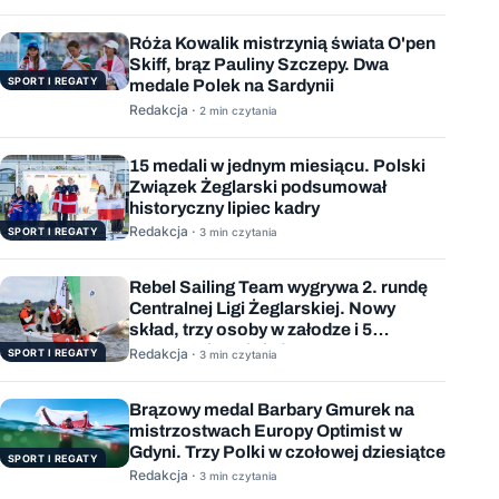
Róża Kowalik mistrzynią świata O'pen
Skiff, brąz Pauliny Szczepy. Dwa
SPORT I REGATY
medale Polek na Sardynii
Redakcja ·
2 min czytania
15 medali w jednym miesiącu. Polski
Związek Żeglarski podsumował
historyczny lipiec kadry
Redakcja ·
SPORT I REGATY
3 min czytania
Rebel Sailing Team wygrywa 2. rundę
Centralnej Ligi Żeglarskiej. Nowy
skład, trzy osoby w załodze i 5
wygranych wyścigów
Redakcja ·
SPORT I REGATY
3 min czytania
Brązowy medal Barbary Gmurek na
mistrzostwach Europy Optimist w
Gdyni. Trzy Polki w czołowej dziesiątce
SPORT I REGATY
Redakcja ·
3 min czytania