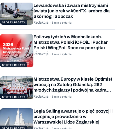
Lewandowska i Zwara mistrzyniami
świata juniorek w 49erFX, srebro dla
Skórnóg i Sobczak
Redakcja ·
SPORT I REGATY
3 min czytania
Foilowy tydzień w Mechelinkach.
Mistrzostwa Polski iQFOiL i Puchar
Polski WingFoil Race na początku
sierpnia
Redakcja ·
2 min czytania
SPORT I REGATY
Mistrzostwa Europy w klasie Optimist
wracają na Zatokę Gdańską. 292
młodych żeglarzy i podwójna kadra
Polski
Redakcja ·
3 min czytania
SPORT I REGATY
Legia Sailing awansuje o pięć pozycji i
przejmuje prowadzenie w
Warszawskiej Lidze Żeglarskiej
Redakcja ·
SPORT I REGATY
4 min czytania