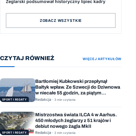
Żeglarski podsumował historyczny lipiec kadry
ZOBACZ WSZYSTKIE
CZYTAJ RÓWNIEŻ
WIĘCEJ ARTYKUŁÓW
Bartłomiej Kubkowski przepłynął
Bałtyk wpław. Ze Szwecji do Dziwnowa
w niecałe 55 godzin, za piątym
podejściem
Redakcja ·
SPORT I REGATY
3 min czytania
Mistrzostwa świata ILCA 4 w Aarhus.
450 młodych żeglarzy z 51 krajów i
debiut nowego żagla MkII
Redakcja ·
SPORT I REGATY
2 min czytania