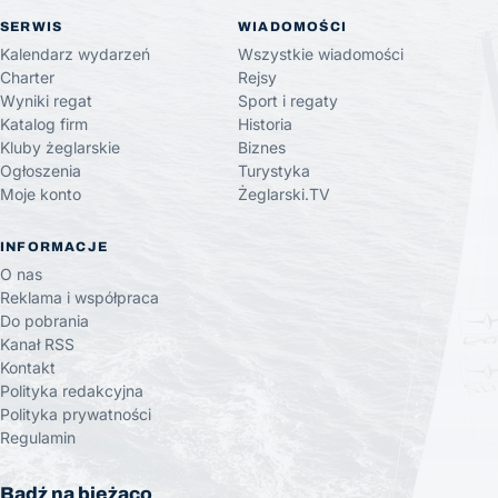
SERWIS
WIADOMOŚCI
Kalendarz wydarzeń
Wszystkie wiadomości
Charter
Rejsy
Wyniki regat
Sport i regaty
Katalog firm
Historia
Kluby żeglarskie
Biznes
Ogłoszenia
Turystyka
Moje konto
Żeglarski.TV
INFORMACJE
O nas
Reklama i współpraca
Do pobrania
Kanał RSS
Kontakt
Polityka redakcyjna
Polityka prywatności
Regulamin
Bądź na bieżąco