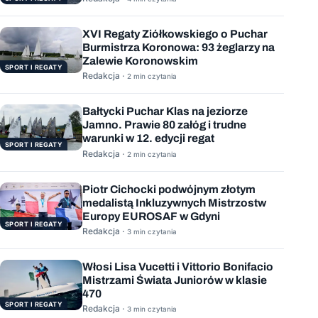
XVI Regaty Ziółkowskiego o Puchar
Burmistrza Koronowa: 93 żeglarzy na
Zalewie Koronowskim
SPORT I REGATY
Redakcja ·
2 min czytania
Bałtycki Puchar Klas na jeziorze
Jamno. Prawie 80 załóg i trudne
warunki w 12. edycji regat
SPORT I REGATY
Redakcja ·
2 min czytania
Piotr Cichocki podwójnym złotym
medalistą Inkluzywnych Mistrzostw
Europy EUROSAF w Gdyni
SPORT I REGATY
Redakcja ·
3 min czytania
Włosi Lisa Vucetti i Vittorio Bonifacio
Mistrzami Świata Juniorów w klasie
470
SPORT I REGATY
Redakcja ·
3 min czytania