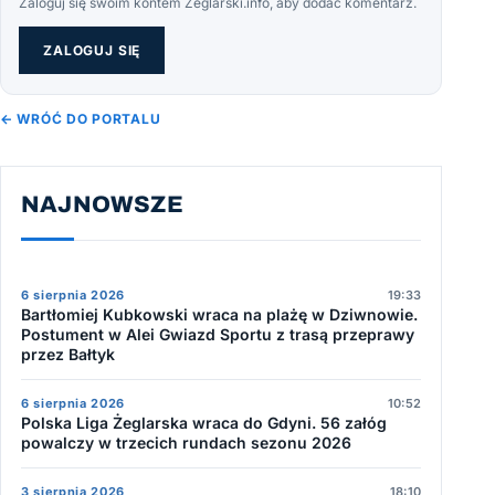
Zaloguj się swoim kontem Żeglarski.info, aby dodać komentarz.
ZALOGUJ SIĘ
← WRÓĆ DO PORTALU
NAJNOWSZE
6 sierpnia 2026
19:33
Bartłomiej Kubkowski wraca na plażę w Dziwnowie.
Postument w Alei Gwiazd Sportu z trasą przeprawy
przez Bałtyk
6 sierpnia 2026
10:52
Polska Liga Żeglarska wraca do Gdyni. 56 załóg
powalczy w trzecich rundach sezonu 2026
3 sierpnia 2026
18:10