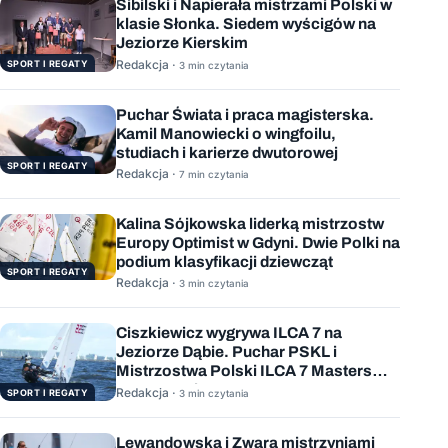
Sibilski i Napierała mistrzami Polski w
klasie Słonka. Siedem wyścigów na
Jeziorze Kierskim
Redakcja ·
SPORT I REGATY
3 min czytania
Puchar Świata i praca magisterska.
Kamil Manowiecki o wingfoilu,
studiach i karierze dwutorowej
SPORT I REGATY
Redakcja ·
7 min czytania
Kalina Sójkowska liderką mistrzostw
Europy Optimist w Gdyni. Dwie Polki na
podium klasyfikacji dziewcząt
SPORT I REGATY
Redakcja ·
3 min czytania
Ciszkiewicz wygrywa ILCA 7 na
Jeziorze Dąbie. Puchar PSKL i
Mistrzostwa Polski ILCA 7 Masters
rozstrzygnięte
Redakcja ·
SPORT I REGATY
3 min czytania
Lewandowska i Zwara mistrzyniami