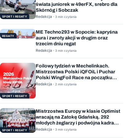
świata juniorek w 49erFX, srebro dla
Skórnóg i Sobczak
Redakcja ·
SPORT I REGATY
3 min czytania
ME Techno293 w Sopocie: kapryśna
REGATY
aura i zwroty akcji w drugim oraz
trzecim dniu regat
Redakcja ·
3 min czytania
Foilowy tydzień w Mechelinkach.
Mistrzostwa Polski iQFOiL i Puchar
Polski WingFoil Race na początku
sierpnia
Redakcja ·
2 min czytania
SPORT I REGATY
Mistrzostwa Europy w klasie Optimist
wracają na Zatokę Gdańską. 292
młodych żeglarzy i podwójna kadra
Polski
Redakcja ·
3 min czytania
SPORT I REGATY