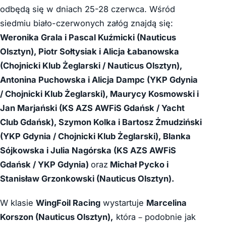
odbędą się w dniach 25-28 czerwca. Wśród
siedmiu biało-czerwonych załóg znajdą się:
Weronika Grala i Pascal Kuźmicki (Nauticus
Olsztyn), Piotr Sołtysiak i Alicja Łabanowska
(Chojnicki Klub Żeglarski / Nauticus Olsztyn),
Antonina Puchowska i Alicja Dampc (YKP Gdynia
/ Chojnicki Klub Żeglarski), Maurycy Kosmowski i
Jan Marjański (KS AZS AWFiS Gdańsk / Yacht
Club Gdańsk), Szymon Kolka i Bartosz Żmudziński
(YKP Gdynia / Chojnicki Klub Żeglarski), Blanka
Sójkowska i Julia Nagórska (KS AZS AWFiS
Gdańsk / YKP Gdynia)
oraz
Michał Pycko i
Stanisław Grzonkowski (Nauticus Olsztyn).
W klasie
WingFoil Racing
wystartuje
Marcelina
Korszon (Nauticus Olsztyn),
która – podobnie jak