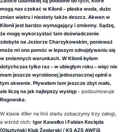
Zatoce Gdańskiej są podobne do tych, które
mogą nas czekać w Kilonii – płaska woda, dużo
zmian wiatru i niestety także deszcz. Akwen w
Kilonii jest bardzo wymagający i zmienny. Sądzę,
że mogę wykorzystać tam doświadczenie
zdobyte na Jeziorze Charzykowskim, ponieważ
może mi ono pomóc w lepszym odnajdywaniu się
w zmiennych warunkach. W Kilonii byłam
dotychczas tylko raz – w ubiegłym roku – więc nie
mam jeszcze wyrobionej jednoznacznej opinii o
tym akwenie. Pływałam tam jeszcze zbyt mało,
ale liczę na jak najlepszy występ
– podsumowuje
Rogowska.
W klasie 49er na linii startu zobaczymy trzy załogi,
a wśród nich:
Igor Kawałko i Fabian Kocięda
(Olsztyński Klub Żeglarski / KS AZS AWFiS