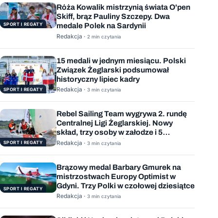
Róża Kowalik mistrzynią świata O'pen
Skiff, brąz Pauliny Szczepy. Dwa
SPORT I REGATY
medale Polek na Sardynii
Redakcja ·
2 min czytania
15 medali w jednym miesiącu. Polski
Związek Żeglarski podsumował
historyczny lipiec kadry
Redakcja ·
SPORT I REGATY
3 min czytania
Rebel Sailing Team wygrywa 2. rundę
Centralnej Ligi Żeglarskiej. Nowy
skład, trzy osoby w załodze i 5
wygranych wyścigów
Redakcja ·
SPORT I REGATY
3 min czytania
Brązowy medal Barbary Gmurek na
mistrzostwach Europy Optimist w
Gdyni. Trzy Polki w czołowej dziesiątce
SPORT I REGATY
Redakcja ·
3 min czytania