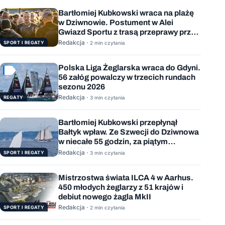
Bartłomiej Kubkowski wraca na plażę
w Dziwnowie. Postument w Alei
Gwiazd Sportu z trasą przeprawy przez
Bałtyk
Redakcja ·
SPORT I REGATY
2 min czytania
Polska Liga Żeglarska wraca do Gdyni.
56 załóg powalczy w trzecich rundach
sezonu 2026
Redakcja ·
REGATY
3 min czytania
Bartłomiej Kubkowski przepłynął
Bałtyk wpław. Ze Szwecji do Dziwnowa
w niecałe 55 godzin, za piątym
podejściem
Redakcja ·
SPORT I REGATY
3 min czytania
Mistrzostwa świata ILCA 4 w Aarhus.
450 młodych żeglarzy z 51 krajów i
debiut nowego żagla MkII
Redakcja ·
SPORT I REGATY
2 min czytania