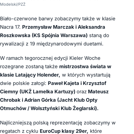
Modelski/PZŻ
Biało-czerwone barwy zobaczymy także w klasie
Nacra 17.
Przemysław Marczak i Aleksandra
Roszkowska (KS Spójnia Warszawa)
staną do
rywalizacji z 19 międzynarodowymi duetami.
W ramach tegorocznej edycji Kieler Woche
rozegrane zostaną także
mistrzostwa świata w
klasie Latający Holender,
w których wystartują
dwie polskie załogi:
Paweł Kajeta i Krzysztof
Ciemny (UKŻ Lamelka Kartuzy)
oraz
Mateusz
Chrobak i Adrian Górka (Jacht Klub Opty
Otmuchów / Wolsztyński Klub Żeglarski).
Najliczniejszą polską reprezentację zobaczymy w
regatach z cyklu
EuroCup klasy 29er,
które