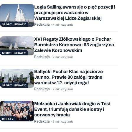
Legia Sailing awansuje o pięć pozycji i
przejmuje prowadzenie w
Warszawskiej Lidze Żeglarskiej
Redakcja ·
SPORT I REGATY
4 min czytania
XVI Regaty Ziółkowskiego o Puchar
Burmistrza Koronowa: 93 żeglarzy na
Zalewie Koronowskim
SPORT I REGATY
Redakcja ·
2 min czytania
Bałtycki Puchar Klas na jeziorze
Jamno. Prawie 80 załóg i trudne
warunki w 12. edycji regat
SPORT I REGATY
Redakcja ·
2 min czytania
Melzacka i Jankowiak drugie w Test
Event, triumfują duńskie siostry i
norwescy bracia
REGATY
Redakcja ·
3 min czytania