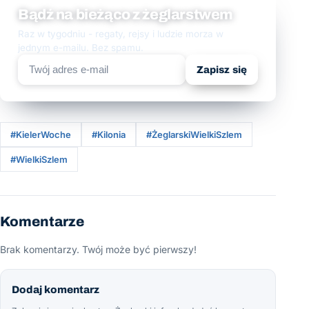
Bądź na bieżąco z żeglarstwem
Raz w tygodniu - regaty, rejsy i ludzie morza w
jednym e-mailu. Bez spamu.
Zapisz się
#KielerWoche
#Kilonia
#ŻeglarskiWielkiSzlem
#WielkiSzlem
Komentarze
Brak komentarzy. Twój może być pierwszy!
Dodaj komentarz