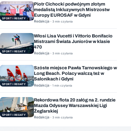
Piotr Cichocki podwójnym złotym
medalistą Inkluzywnych Mistrzostw
Europy EUROSAF w Gdyni
SPORT I REGATY
Redakcja ·
3 min czytania
Włosi Lisa Vucetti i Vittorio Bonifacio
Mistrzami Świata Juniorów w klasie
470
SPORT I REGATY
Redakcja ·
3 min czytania
Szóste miejsce Pawła Tarnowskiego w
Long Beach. Polacy walczą też w
Salonikach i Gdyni
SPORT I REGATY
Redakcja ·
1 min czytania
Rekordowa flota 20 załóg na 2. rundzie
Mazda Odyssey Warszawskiej Ligi
Żeglarskiej
SPORT I REGATY
Redakcja ·
3 min czytania