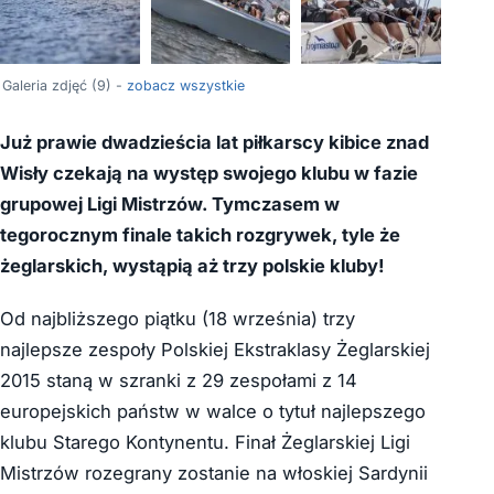
+5
Galeria zdjęć (9) -
zobacz wszystkie
Już prawie dwadzieścia lat piłkarscy kibice znad
Wisły czekają na występ swojego klubu w fazie
grupowej Ligi Mistrzów. Tymczasem w
tegorocznym finale takich rozgrywek, tyle że
żeglarskich, wystąpią aż trzy polskie kluby!
Od najbliższego piątku (18 września) trzy
najlepsze zespoły Polskiej Ekstraklasy Żeglarskiej
2015 staną w szranki z 29 zespołami z 14
europejskich państw w walce o tytuł najlepszego
klubu Starego Kontynentu. Finał Żeglarskiej Ligi
Mistrzów rozegrany zostanie na włoskiej Sardynii