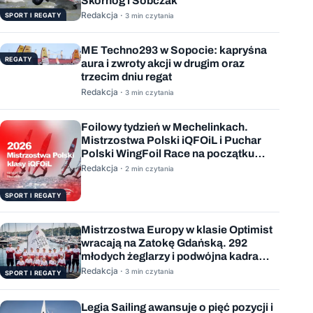
Skórnóg i Sobczak
Redakcja ·
SPORT I REGATY
3 min czytania
ME Techno293 w Sopocie: kapryśna
REGATY
aura i zwroty akcji w drugim oraz
trzecim dniu regat
Redakcja ·
3 min czytania
Foilowy tydzień w Mechelinkach.
Mistrzostwa Polski iQFOiL i Puchar
Polski WingFoil Race na początku
sierpnia
Redakcja ·
2 min czytania
SPORT I REGATY
Mistrzostwa Europy w klasie Optimist
wracają na Zatokę Gdańską. 292
młodych żeglarzy i podwójna kadra
Polski
Redakcja ·
3 min czytania
SPORT I REGATY
Legia Sailing awansuje o pięć pozycji i