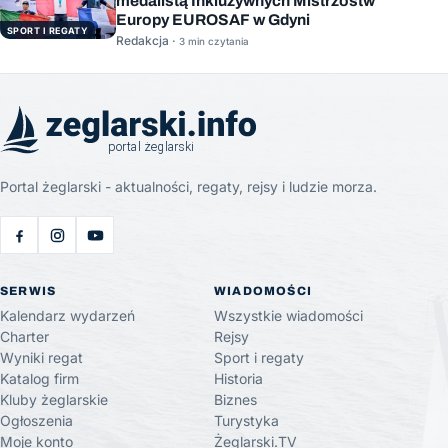
medalistą Inkluzywnych Mistrzostw
Europy EUROSAF w Gdyni
SPORT I REGATY
Redakcja ·
3 min czytania
Portal żeglarski - aktualności, regaty, rejsy i ludzie morza.
SERWIS
WIADOMOŚCI
Kalendarz wydarzeń
Wszystkie wiadomości
Charter
Rejsy
Wyniki regat
Sport i regaty
Katalog firm
Historia
Kluby żeglarskie
Biznes
Ogłoszenia
Turystyka
Moje konto
Żeglarski.TV