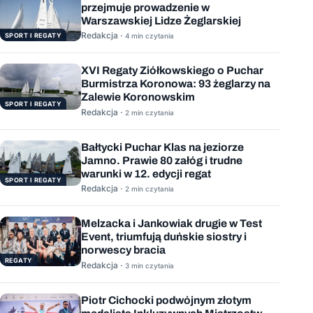
przejmuje prowadzenie w
Warszawskiej Lidze Żeglarskiej
Redakcja ·
SPORT I REGATY
4 min czytania
XVI Regaty Ziółkowskiego o Puchar
Burmistrza Koronowa: 93 żeglarzy na
Zalewie Koronowskim
SPORT I REGATY
Redakcja ·
2 min czytania
Bałtycki Puchar Klas na jeziorze
Jamno. Prawie 80 załóg i trudne
warunki w 12. edycji regat
SPORT I REGATY
Redakcja ·
2 min czytania
Melzacka i Jankowiak drugie w Test
Event, triumfują duńskie siostry i
norwescy bracia
REGATY
Redakcja ·
3 min czytania
Piotr Cichocki podwójnym złotym