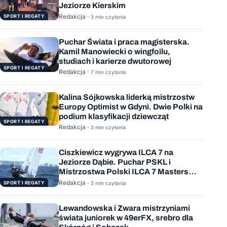
Jeziorze Kierskim
Redakcja ·
SPORT I REGATY
3 min czytania
Puchar Świata i praca magisterska.
Kamil Manowiecki o wingfoilu,
studiach i karierze dwutorowej
SPORT I REGATY
Redakcja ·
7 min czytania
Kalina Sójkowska liderką mistrzostw
Europy Optimist w Gdyni. Dwie Polki na
podium klasyfikacji dziewcząt
SPORT I REGATY
Redakcja ·
3 min czytania
Ciszkiewicz wygrywa ILCA 7 na
Jeziorze Dąbie. Puchar PSKL i
Mistrzostwa Polski ILCA 7 Masters
rozstrzygnięte
Redakcja ·
SPORT I REGATY
3 min czytania
Lewandowska i Zwara mistrzyniami
świata juniorek w 49erFX, srebro dla