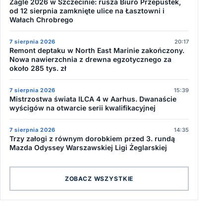
Żagle 2026 w Szczecinie: rusza Biuro Przepustek,
od 12 sierpnia zamknięte ulice na Łasztowni i
Wałach Chrobrego
7 sierpnia 2026
20:17
Remont deptaku w North East Marinie zakończony.
Nowa nawierzchnia z drewna egzotycznego za
około 285 tys. zł
7 sierpnia 2026
15:39
Mistrzostwa świata ILCA 4 w Aarhus. Dwanaście
wyścigów na otwarcie serii kwalifikacyjnej
7 sierpnia 2026
14:35
Trzy załogi z równym dorobkiem przed 3. rundą
Mazda Odyssey Warszawskiej Ligi Żeglarskiej
ZOBACZ WSZYSTKIE