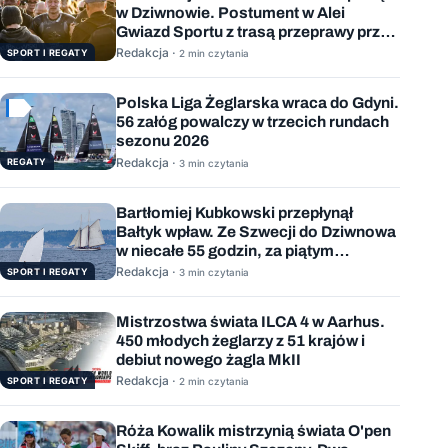
w Dziwnowie. Postument w Alei
Gwiazd Sportu z trasą przeprawy przez
Bałtyk
Redakcja ·
SPORT I REGATY
2 min czytania
Polska Liga Żeglarska wraca do Gdyni.
56 załóg powalczy w trzecich rundach
sezonu 2026
Redakcja ·
REGATY
3 min czytania
Bartłomiej Kubkowski przepłynął
Bałtyk wpław. Ze Szwecji do Dziwnowa
w niecałe 55 godzin, za piątym
podejściem
Redakcja ·
SPORT I REGATY
3 min czytania
Mistrzostwa świata ILCA 4 w Aarhus.
450 młodych żeglarzy z 51 krajów i
debiut nowego żagla MkII
Redakcja ·
SPORT I REGATY
2 min czytania
Róża Kowalik mistrzynią świata O'pen