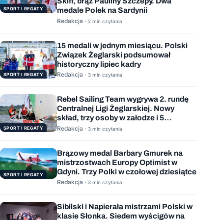
Skiff, brąz Pauliny Szczepy. Dwa
SPORT I REGATY
medale Polek na Sardynii
Redakcja ·
2 min czytania
15 medali w jednym miesiącu. Polski
Związek Żeglarski podsumował
historyczny lipiec kadry
Redakcja ·
SPORT I REGATY
3 min czytania
Rebel Sailing Team wygrywa 2. rundę
Centralnej Ligi Żeglarskiej. Nowy
skład, trzy osoby w załodze i 5
wygranych wyścigów
Redakcja ·
SPORT I REGATY
3 min czytania
Brązowy medal Barbary Gmurek na
mistrzostwach Europy Optimist w
Gdyni. Trzy Polki w czołowej dziesiątce
SPORT I REGATY
Redakcja ·
3 min czytania
Sibilski i Napierała mistrzami Polski w
klasie Słonka. Siedem wyścigów na