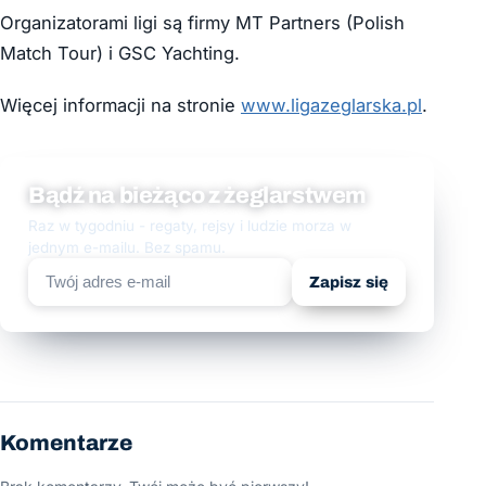
Organizatorami ligi są firmy MT Partners (Polish
Match Tour) i GSC Yachting.
Więcej informacji na stronie
www.ligazeglarska.pl
.
Bądź na bieżąco z żeglarstwem
Raz w tygodniu - regaty, rejsy i ludzie morza w
jednym e-mailu. Bez spamu.
Zapisz się
Komentarze