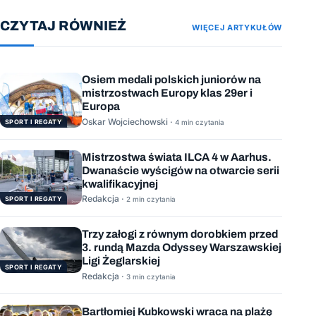
CZYTAJ RÓWNIEŻ
WIĘCEJ ARTYKUŁÓW
Osiem medali polskich juniorów na
mistrzostwach Europy klas 29er i
Europa
Oskar Wojciechowski ·
SPORT I REGATY
4 min czytania
Mistrzostwa świata ILCA 4 w Aarhus.
Dwanaście wyścigów na otwarcie serii
kwalifikacyjnej
Redakcja ·
SPORT I REGATY
2 min czytania
Trzy załogi z równym dorobkiem przed
3. rundą Mazda Odyssey Warszawskiej
Ligi Żeglarskiej
SPORT I REGATY
Redakcja ·
3 min czytania
Bartłomiej Kubkowski wraca na plażę