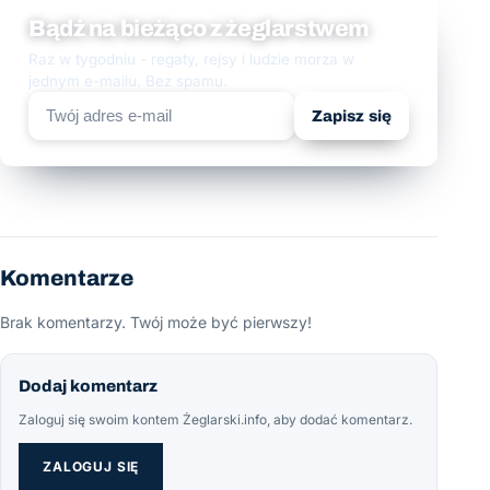
Bądź na bieżąco z żeglarstwem
Raz w tygodniu - regaty, rejsy i ludzie morza w
jednym e-mailu. Bez spamu.
Zapisz się
Komentarze
Brak komentarzy. Twój może być pierwszy!
Dodaj komentarz
Zaloguj się swoim kontem Żeglarski.info, aby dodać komentarz.
ZALOGUJ SIĘ