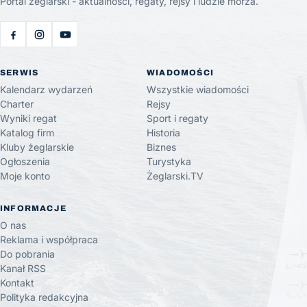
Portal żeglarski - aktualności, regaty, rejsy i ludzie morza.
SERWIS
WIADOMOŚCI
Kalendarz wydarzeń
Wszystkie wiadomości
Charter
Rejsy
Wyniki regat
Sport i regaty
Katalog firm
Historia
Kluby żeglarskie
Biznes
Ogłoszenia
Turystyka
Moje konto
Żeglarski.TV
INFORMACJE
O nas
Reklama i współpraca
Do pobrania
Kanał RSS
Kontakt
Polityka redakcyjna