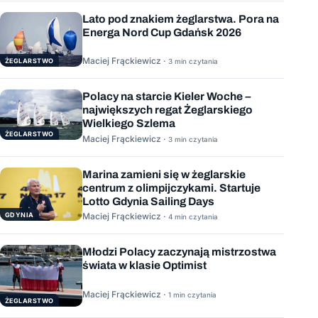
Lato pod znakiem żeglarstwa. Pora na
Energa Nord Cup Gdańsk 2026
Maciej Frąckiewicz ·
ŻEGLARSTWO
3 min czytania
Polacy na starcie Kieler Woche –
największych regat Żeglarskiego
Wielkiego Szlema
ŻEGLARSTWO
Maciej Frąckiewicz ·
3 min czytania
Marina zamieni się w żeglarskie
centrum z olimpijczykami. Startuje
Lotto Gdynia Sailing Days
GDYNIA
Maciej Frąckiewicz ·
4 min czytania
Młodzi Polacy zaczynają mistrzostwa
świata w klasie Optimist
Maciej Frąckiewicz ·
1 min czytania
ŻEGLARSTWO