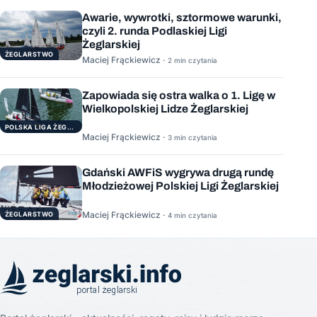
Awarie, wywrotki, sztormowe warunki,
czyli 2. runda Podlaskiej Ligi
Żeglarskiej
ŻEGLARSTWO
Maciej Frąckiewicz ·
2 min czytania
Zapowiada się ostra walka o 1. Ligę w
Wielkopolskiej Lidze Żeglarskiej
POLSKA LIGA ŻEGLARSKA
Maciej Frąckiewicz ·
3 min czytania
Gdański AWFiS wygrywa drugą rundę
Młodzieżowej Polskiej Ligi Żeglarskiej
Maciej Frąckiewicz ·
ŻEGLARSTWO
4 min czytania