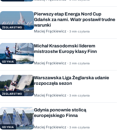
Pierwszy etap Energa Nord Cup
Gdańsk za nami. Wiatr postawił trudne
warunki
ŻEGLARSTWO
Maciej Frąckiewicz ·
3 min czytania
Michał Krasodomski liderem
mistrzostw Europy klasy Finn
GDYNIA
Maciej Frąckiewicz ·
2 min czytania
Warszawska Liga Żeglarska udanie
rozpoczęła sezon
ŻEGLARSTWO
Maciej Frąckiewicz ·
3 min czytania
Gdynia ponownie stolicą
europejskiego Finna
Maciej Frąckiewicz ·
GDYNIA
3 min czytania