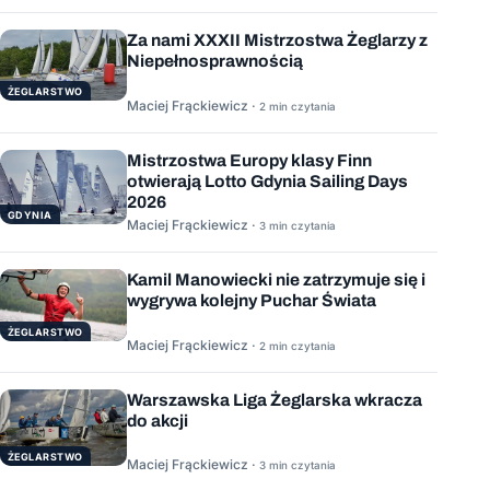
Za nami XXXII Mistrzostwa Żeglarzy z
Niepełnosprawnością
ŻEGLARSTWO
Maciej Frąckiewicz ·
2 min czytania
Mistrzostwa Europy klasy Finn
otwierają Lotto Gdynia Sailing Days
2026
GDYNIA
Maciej Frąckiewicz ·
3 min czytania
Kamil Manowiecki nie zatrzymuje się i
wygrywa kolejny Puchar Świata
ŻEGLARSTWO
Maciej Frąckiewicz ·
2 min czytania
Warszawska Liga Żeglarska wkracza
do akcji
ŻEGLARSTWO
Maciej Frąckiewicz ·
3 min czytania