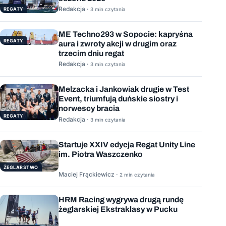
Redakcja ·
REGATY
3 min czytania
ME Techno293 w Sopocie: kapryśna
REGATY
aura i zwroty akcji w drugim oraz
trzecim dniu regat
Redakcja ·
3 min czytania
Melzacka i Jankowiak drugie w Test
Event, triumfują duńskie siostry i
norwescy bracia
REGATY
Redakcja ·
3 min czytania
Startuje XXIV edycja Regat Unity Line
im. Piotra Waszczenko
ŻEGLARSTWO
Maciej Frąckiewicz ·
2 min czytania
HRM Racing wygrywa drugą rundę
żeglarskiej Ekstraklasy w Pucku