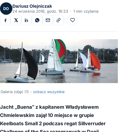
Dariusz Olejniczak
DO
24 września 2016, godz. 16:23
·
1 min czytania
Do ulubionych
Galeria zdjęć (1) -
zobacz wszystkie
Jacht „Buena” z kapitanem Władysławem
Chmielewskim zajął 10 miejsce w grupie
Keelboats Small 2 podczas regat Sillverruder
Challenge of the Sea rozegranych w Danii.