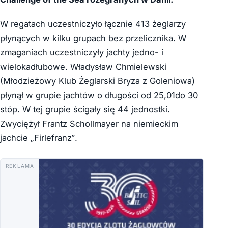
W regatach uczestniczyło łącznie 413 żeglarzy
płynących w kilku grupach bez przelicznika. W
zmaganiach uczestniczyły jachty jedno- i
wielokadłubowe. Władysław Chmielewski
(Młodzieżowy Klub Żeglarski Bryza z Goleniowa)
płynął w grupie jachtów o długości od 25,01do 30
stóp. W tej grupie ścigały się 44 jednostki.
Zwyciężył Frantz Schollmayer na niemieckim
jachcie „Firlefranz”.
REKLAMA