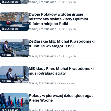
Maciej Frąckiewicz ·
ŻEGLARSTWO
5 min czytania
Dwoje Polaków w złotej grupie
mistrzostw świata klasy Optimist.
Siódme miejsce Polki
Maciej Frąckiewicz ·
ŻEGLARSTWO
2 min czytania
Żeglarskie ME: Michał Krasodomski
triumfuje w kategorii U29
GDYNIA
Maciej Frąckiewicz ·
5 min czytania
ME klasy Finn: Michał Krasodomski
musi odrabiać straty
GDYNIA
Maciej Frąckiewicz ·
1 min czytania
Polacy w pierwszej dziesiątce regat
Kieler Woche
Maciej Frąckiewicz ·
ŻEGLARSTWO
3 min czytania