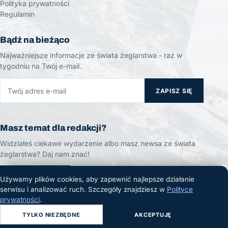
Polityka prywatności
Regulamin
Bądź na bieżąco
Najważniejsze informacje ze świata żeglarstwa - raz w
tygodniu na Twój e-mail.
ZAPISZ SIĘ
Masz temat dla redakcji?
Widziałeś ciekawe wydarzenie albo masz newsa ze świata
żeglarstwa? Daj nam znać!
ZGŁOŚ TEMAT
Używamy plików cookies, aby zapewnić najlepsze działanie
serwisu i analizować ruch. Szczegóły znajdziesz w
Polityce
prywatności
.
TYLKO NIEZBĘDNE
AKCEPTUJĘ
© 2026 Żeglarski.info. Wszelkie prawa zastrzeżone.