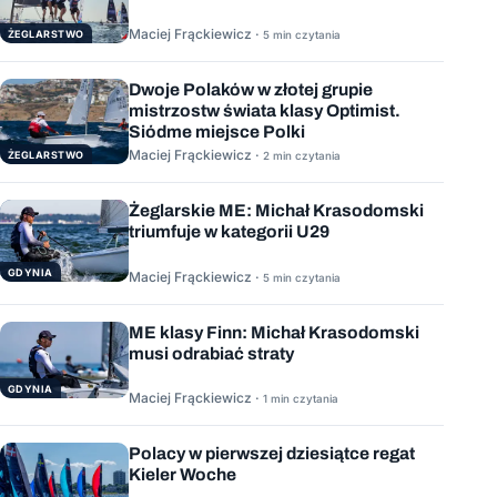
Maciej Frąckiewicz ·
ŻEGLARSTWO
5 min czytania
Dwoje Polaków w złotej grupie
mistrzostw świata klasy Optimist.
Siódme miejsce Polki
Maciej Frąckiewicz ·
ŻEGLARSTWO
2 min czytania
Żeglarskie ME: Michał Krasodomski
triumfuje w kategorii U29
GDYNIA
Maciej Frąckiewicz ·
5 min czytania
ME klasy Finn: Michał Krasodomski
musi odrabiać straty
GDYNIA
Maciej Frąckiewicz ·
1 min czytania
Polacy w pierwszej dziesiątce regat
Kieler Woche