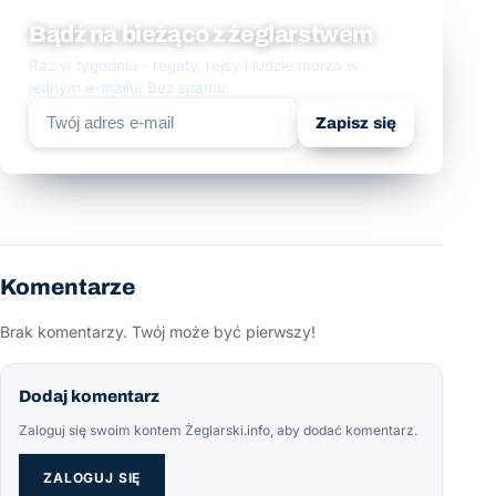
Bądź na bieżąco z żeglarstwem
Raz w tygodniu - regaty, rejsy i ludzie morza w
jednym e-mailu. Bez spamu.
Zapisz się
Komentarze
Brak komentarzy. Twój może być pierwszy!
Dodaj komentarz
Zaloguj się swoim kontem Żeglarski.info, aby dodać komentarz.
ZALOGUJ SIĘ