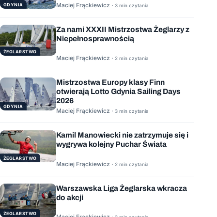
Maciej Frąckiewicz ·
GDYNIA
3 min czytania
Za nami XXXII Mistrzostwa Żeglarzy z
Niepełnosprawnością
ŻEGLARSTWO
Maciej Frąckiewicz ·
2 min czytania
Mistrzostwa Europy klasy Finn
otwierają Lotto Gdynia Sailing Days
2026
GDYNIA
Maciej Frąckiewicz ·
3 min czytania
Kamil Manowiecki nie zatrzymuje się i
wygrywa kolejny Puchar Świata
ŻEGLARSTWO
Maciej Frąckiewicz ·
2 min czytania
Warszawska Liga Żeglarska wkracza
do akcji
ŻEGLARSTWO
Maciej Frąckiewicz ·