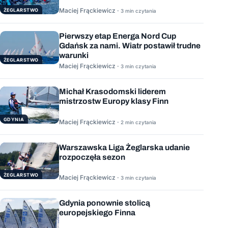
Maciej Frąckiewicz ·
ŻEGLARSTWO
3 min czytania
Pierwszy etap Energa Nord Cup
Gdańsk za nami. Wiatr postawił trudne
warunki
ŻEGLARSTWO
Maciej Frąckiewicz ·
3 min czytania
Michał Krasodomski liderem
mistrzostw Europy klasy Finn
GDYNIA
Maciej Frąckiewicz ·
2 min czytania
Warszawska Liga Żeglarska udanie
rozpoczęła sezon
ŻEGLARSTWO
Maciej Frąckiewicz ·
3 min czytania
Gdynia ponownie stolicą
europejskiego Finna