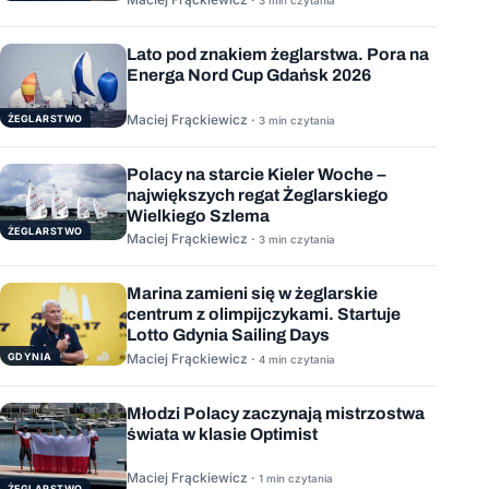
3 min czytania
Lato pod znakiem żeglarstwa. Pora na
Energa Nord Cup Gdańsk 2026
Maciej Frąckiewicz ·
ŻEGLARSTWO
3 min czytania
Polacy na starcie Kieler Woche –
największych regat Żeglarskiego
Wielkiego Szlema
ŻEGLARSTWO
Maciej Frąckiewicz ·
3 min czytania
Marina zamieni się w żeglarskie
centrum z olimpijczykami. Startuje
Lotto Gdynia Sailing Days
GDYNIA
Maciej Frąckiewicz ·
4 min czytania
Młodzi Polacy zaczynają mistrzostwa
świata w klasie Optimist
Maciej Frąckiewicz ·
1 min czytania
ŻEGLARSTWO