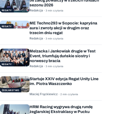
56 załóg powalczy w trzecich rundach
sezonu 2026
Redakcja ·
REGATY
3 min czytania
ME Techno293 w Sopocie: kapryśna
REGATY
aura i zwroty akcji w drugim oraz
trzecim dniu regat
Redakcja ·
3 min czytania
Melzacka i Jankowiak drugie w Test
Event, triumfują duńskie siostry i
norwescy bracia
REGATY
Redakcja ·
3 min czytania
Startuje XXIV edycja Regat Unity Line
im. Piotra Waszczenko
ŻEGLARSTWO
Maciej Frąckiewicz ·
2 min czytania
HRM Racing wygrywa drugą rundę
żeglarskiej Ekstraklasy w Pucku