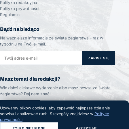
Polityka redakcyjna
Polityka prywatności
Regulamin
Bądź na bieżąco
Najważniejsze informacje ze świata żeglarstwa - raz w
tygodniu na Twój e-mail.
ZAPISZ SIĘ
Masz temat dla redakcji?
Widziałeś ciekawe wydarzenie albo masz newsa ze świata
żeglarstwa? Daj nam znać!
ZGŁOŚ TEMAT
Używamy plików cookies, aby zapewnić najlepsze działanie
serwisu i analizować ruch. Szczegóły znajdziesz w
Polityce
prywatności
.
TYLKO NIEZBĘDNE
AKCEPTUJĘ