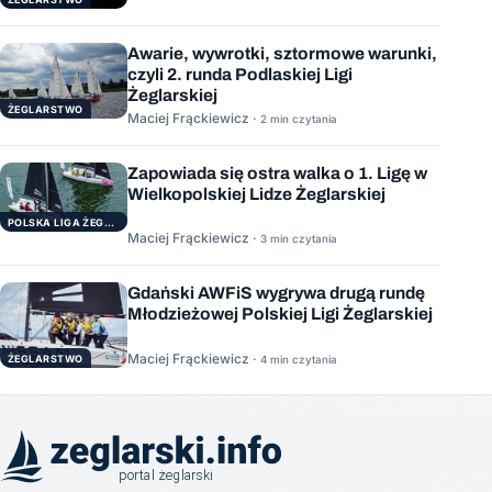
Awarie, wywrotki, sztormowe warunki,
czyli 2. runda Podlaskiej Ligi
Żeglarskiej
ŻEGLARSTWO
Maciej Frąckiewicz ·
2 min czytania
Zapowiada się ostra walka o 1. Ligę w
Wielkopolskiej Lidze Żeglarskiej
POLSKA LIGA ŻEGLARSKA
Maciej Frąckiewicz ·
3 min czytania
Gdański AWFiS wygrywa drugą rundę
Młodzieżowej Polskiej Ligi Żeglarskiej
Maciej Frąckiewicz ·
ŻEGLARSTWO
4 min czytania