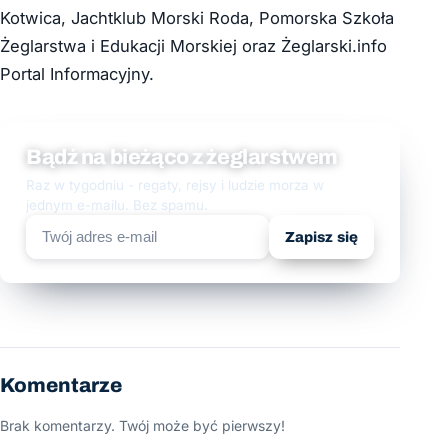
Kotwica, Jachtklub Morski Roda, Pomorska Szkoła
Żeglarstwa i Edukacji Morskiej oraz Żeglarski.info
Portal Informacyjny.
Bądź na bieżąco z żeglarstwem
Raz w tygodniu - regaty, rejsy i ludzie morza w
jednym e-mailu. Bez spamu.
Zapisz się
Komentarze
Brak komentarzy. Twój może być pierwszy!