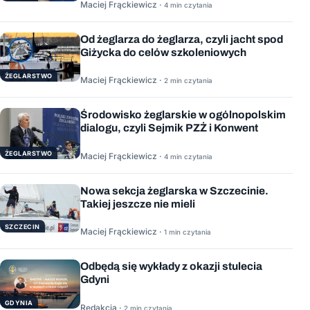
Maciej Frąckiewicz ·
4 min czytania
Od żeglarza do żeglarza, czyli jacht spod
Giżycka do celów szkoleniowych
ŻEGLARSTWO
Maciej Frąckiewicz ·
2 min czytania
Środowisko żeglarskie w ogólnopolskim
dialogu, czyli Sejmik PZŻ i Konwent
ŻEGLARSTWO
Maciej Frąckiewicz ·
4 min czytania
Nowa sekcja żeglarska w Szczecinie.
Takiej jeszcze nie mieli
SZCZECIN
Maciej Frąckiewicz ·
1 min czytania
Odbędą się wykłady z okazji stulecia
Gdyni
GDYNIA
Redakcja ·
2 min czytania