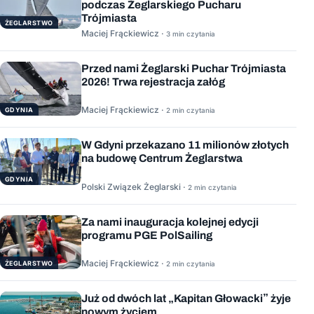
podczas Żeglarskiego Pucharu
Trójmiasta
ŻEGLARSTWO
Maciej Frąckiewicz ·
3 min czytania
Przed nami Żeglarski Puchar Trójmiasta
2026! Trwa rejestracja załóg
Maciej Frąckiewicz ·
GDYNIA
2 min czytania
W Gdyni przekazano 11 milionów złotych
na budowę Centrum Żeglarstwa
GDYNIA
Polski Związek Żeglarski ·
2 min czytania
Za nami inauguracja kolejnej edycji
programu PGE PolSailing
Maciej Frąckiewicz ·
ŻEGLARSTWO
2 min czytania
Już od dwóch lat „Kapitan Głowacki” żyje
nowym życiem