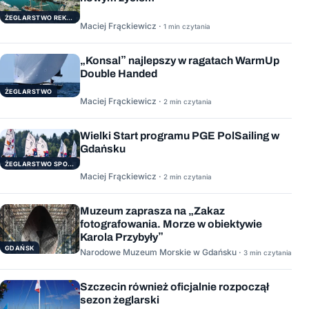
ŻEGLARSTWO REKERACYJNE
Maciej Frąckiewicz ·
1 min czytania
„Konsal” najlepszy w ragatach WarmUp
Double Handed
ŻEGLARSTWO
Maciej Frąckiewicz ·
2 min czytania
Wielki Start programu PGE PolSailing w
Gdańsku
ŻEGLARSTWO SPORTOWE
Maciej Frąckiewicz ·
2 min czytania
Muzeum zaprasza na „Zakaz
fotografowania. Morze w obiektywie
Karola Przybyły”
GDAŃSK
Narodowe Muzeum Morskie w Gdańsku ·
3 min czytania
Szczecin również oficjalnie rozpoczął
sezon żeglarski