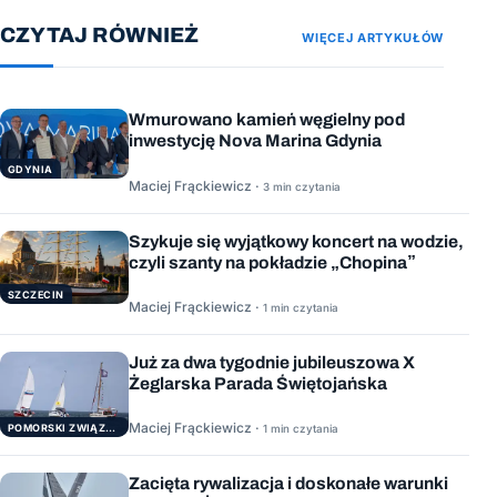
CZYTAJ RÓWNIEŻ
WIĘCEJ ARTYKUŁÓW
Wmurowano kamień węgielny pod
inwestycję Nova Marina Gdynia
GDYNIA
Maciej Frąckiewicz ·
3 min czytania
Szykuje się wyjątkowy koncert na wodzie,
czyli szanty na pokładzie „Chopina”
SZCZECIN
Maciej Frąckiewicz ·
1 min czytania
Już za dwa tygodnie jubileuszowa X
Żeglarska Parada Świętojańska
Maciej Frąckiewicz ·
POMORSKI ZWIĄZEK ŻEGLARSKI
1 min czytania
Zacięta rywalizacja i doskonałe warunki