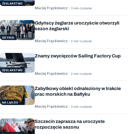
ŻEGLARSTWO
Maciej Frąckiewicz ·
3 min czytania
Gdyńscy żeglarze uroczyście otworzyli
sezon żeglarski
GDYNIA
Maciej Frąckiewicz ·
2 min czytania
Znamy zwycięzców Sailing Factory Cup
ŻEGLARSTWO
Maciej Frąckiewicz ·
2 min czytania
Zabytkowy obiekt odnaleziony w trakcie
prac morskich na Bałtyku
NA LĄDZIE
Maciej Frąckiewicz ·
3 min czytania
Szczecin zaprasza na uroczyste
rozpoczęcie sezonu