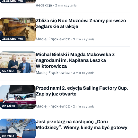
ŻEGLARSTWO
Redakcja ·
2 min czytania
Zbliża się Noc Muzeów. Znamy pierwsze
żeglarskie atrakcje
Maciej Frąckiewicz ·
ŻEGLARSTWO
3 min czytania
Michał Bielski i Magda Makowska z
nagrodami im. Kapitana Leszka
Wiktorowicza
GDYNIA
Maciej Frąckiewicz ·
3 min czytania
Przed nami 2. edycja Sailing Factory Cup.
Zapisy już otwarte
Maciej Frąckiewicz ·
GDAŃSK
2 min czytania
Jest przetarg na następcę „Daru
Młodzieży”. Wiemy, kiedy ma być gotowy
GDYNIA