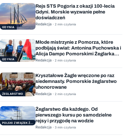
Rejs STS Pogoria z okazji 100-lecia
Gdyni. Morskie wyzwanie pełne
doświadczeń
Redakcja ·
2 min czytania
GDYNIA
Młode mistrzynie z Pomorza, które
podbijają świat: Antonina Puchowska i
Alicja Dampc Pomorskimi Żeglarkami
Roku 2025
GDYNIA
Redakcja ·
2 min czytania
Kryształowe Żagle wręczone po raz
siedemnasty. Pomorskie żeglarstwo
uhonorowane
Redakcja ·
ŻEGLARSTWO
2 min czytania
Żeglarstwo dla każdego. Od
pierwszego kursu po samodzielne
rejsy i przygodę na wodzie
POLSKI ZWIĄZEK ŻEGLARSKI
Redakcja ·
3 min czytania