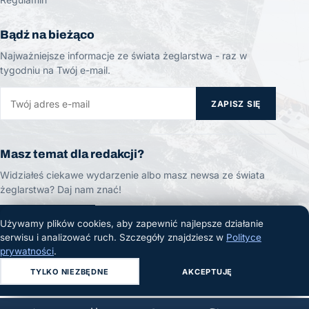
Bądź na bieżąco
Najważniejsze informacje ze świata żeglarstwa - raz w
tygodniu na Twój e-mail.
ZAPISZ SIĘ
Masz temat dla redakcji?
Widziałeś ciekawe wydarzenie albo masz newsa ze świata
żeglarstwa? Daj nam znać!
ZGŁOŚ TEMAT
Używamy plików cookies, aby zapewnić najlepsze działanie
serwisu i analizować ruch. Szczegóły znajdziesz w
Polityce
prywatności
.
TYLKO NIEZBĘDNE
AKCEPTUJĘ
© 2026 Żeglarski.info. Wszelkie prawa zastrzeżone.