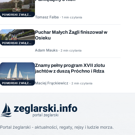
POMORSKI ZWIĄZEK ŻEGLARSKI
Tomasz Falba ·
1 min czytania
Puchar Małych Żagli finiszował w
Osieku
POMORSKI ZWIĄZEK ŻEGLARSKI
Adam Mauks ·
2 min czytania
Znamy pełny program XVII zlotu
jachtów z duszą Próchno i Rdza
Maciej Frąckiewicz ·
POMORSKI ZWIĄZEK ŻEGLARSKI
2 min czytania
Portal żeglarski - aktualności, regaty, rejsy i ludzie morza.