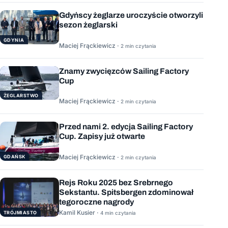
Gdyńscy żeglarze uroczyście otworzyli
sezon żeglarski
GDYNIA
Maciej Frąckiewicz ·
2 min czytania
Znamy zwycięzców Sailing Factory
Cup
ŻEGLARSTWO
Maciej Frąckiewicz ·
2 min czytania
Przed nami 2. edycja Sailing Factory
Cup. Zapisy już otwarte
Maciej Frąckiewicz ·
GDAŃSK
2 min czytania
Rejs Roku 2025 bez Srebrnego
Sekstantu. Spitsbergen zdominował
tegoroczne nagrody
Kamil Kusier ·
TRÓJMIASTO
4 min czytania