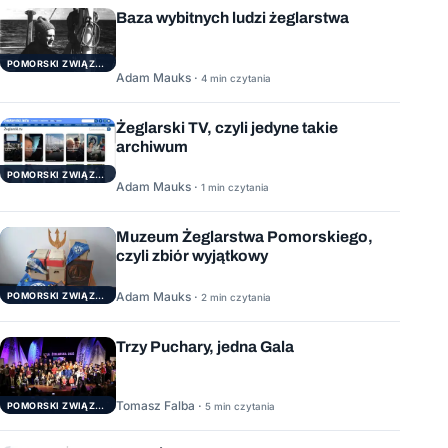
Baza wybitnych ludzi żeglarstwa
POMORSKI ZWIĄZEK ŻEGLARSKI
Adam Mauks ·
4 min czytania
Żeglarski TV, czyli jedyne takie
archiwum
POMORSKI ZWIĄZEK ŻEGLARSKI
Adam Mauks ·
1 min czytania
Muzeum Żeglarstwa Pomorskiego,
czyli zbiór wyjątkowy
Adam Mauks ·
POMORSKI ZWIĄZEK ŻEGLARSKI
2 min czytania
Trzy Puchary, jedna Gala
Tomasz Falba ·
POMORSKI ZWIĄZEK ŻEGLARSKI
5 min czytania