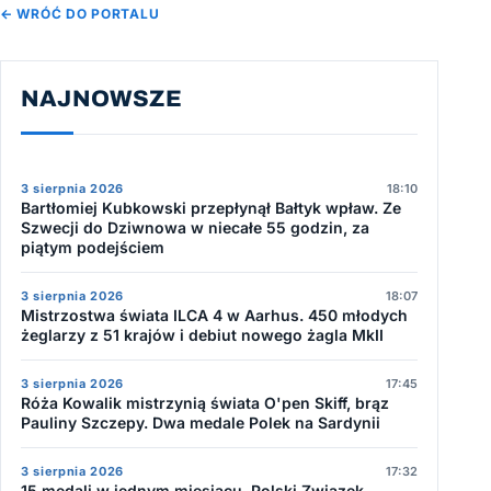
← WRÓĆ DO PORTALU
NAJNOWSZE
3 sierpnia 2026
18:10
Bartłomiej Kubkowski przepłynął Bałtyk wpław. Ze
Szwecji do Dziwnowa w niecałe 55 godzin, za
piątym podejściem
3 sierpnia 2026
18:07
Mistrzostwa świata ILCA 4 w Aarhus. 450 młodych
żeglarzy z 51 krajów i debiut nowego żagla MkII
3 sierpnia 2026
17:45
Róża Kowalik mistrzynią świata O'pen Skiff, brąz
Pauliny Szczepy. Dwa medale Polek na Sardynii
3 sierpnia 2026
17:32
15 medali w jednym miesiącu. Polski Związek