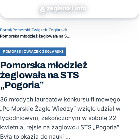
Portal
/
Pomorski Związek Żeglarski
/
Pomorska młodzież żeglowała na STS „Pogoria”
POMORSKI ZWIĄZEK ŻEGLARSKI
Pomorska młodzież
żeglowała na STS
„Pogoria”
36 młodych laureatów konkursu filmowego
„Po Morskie Żagle Wiedzy” wzięło udział w
tygodniowym, zakończonym w sobotę 22
kwietnia, rejsie na żaglowcu STS „Pogoria”.
Była to okazja do nauki …