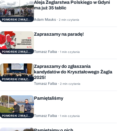
Aleja Żeglarstwa Polskiego w Gdyni
ma już 35 tablic
Adam Mauks ·
POMORSKI ZWIĄZEK ŻEGLARSKI
2 min czytania
Zapraszamy na paradę!
Tomasz Falba ·
POMORSKI ZWIĄZEK ŻEGLARSKI
1 min czytania
Zapraszamy do zgłaszania
kandydatów do Kryształowego Żagla
2025!
POMORSKI ZWIĄZEK ŻEGLARSKI
Tomasz Falba ·
2 min czytania
Pamiętaliśmy
Tomasz Falba ·
POMORSKI ZWIĄZEK ŻEGLARSKI
1 min czytania
Pamiętajmy o nich