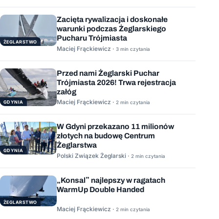
Zacięta rywalizacja i doskonałe
warunki podczas Żeglarskiego
Pucharu Trójmiasta
ŻEGLARSTWO
Maciej Frąckiewicz ·
3 min czytania
Przed nami Żeglarski Puchar
Trójmiasta 2026! Trwa rejestracja
załóg
Maciej Frąckiewicz ·
GDYNIA
2 min czytania
W Gdyni przekazano 11 milionów
złotych na budowę Centrum
Żeglarstwa
GDYNIA
Polski Związek Żeglarski ·
2 min czytania
„Konsal” najlepszy w ragatach
WarmUp Double Handed
ŻEGLARSTWO
Maciej Frąckiewicz ·
2 min czytania