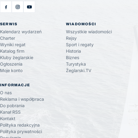
SERWIS
WIADOMOŚCI
Kalendarz wydarzeń
Wszystkie wiadomości
Charter
Rejsy
Wyniki regat
Sport i regaty
Katalog firm
Historia
Kluby żeglarskie
Biznes
Ogłoszenia
Turystyka
Moje konto
Żeglarski.TV
INFORMACJE
O nas
Reklama i współpraca
Do pobrania
Kanał RSS
Kontakt
Polityka redakcyjna
Polityka prywatności
Regulamin