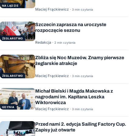
NA LĄDZIE
Maciej Frąckiewicz ·
3 min czytania
Szczecin zaprasza na uroczyste
rozpoczęcie sezonu
ŻEGLARSTWO
Redakcja ·
2 min czytania
Zbliża się Noc Muzeów. Znamy pierwsze
żeglarskie atrakcje
Maciej Frąckiewicz ·
ŻEGLARSTWO
3 min czytania
Michał Bielski i Magda Makowska z
nagrodami im. Kapitana Leszka
Wiktorowicza
GDYNIA
Maciej Frąckiewicz ·
3 min czytania
Przed nami 2. edycja Sailing Factory Cup.
Zapisy już otwarte