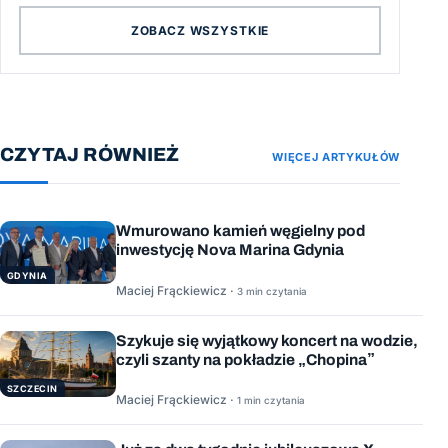
ZOBACZ WSZYSTKIE
CZYTAJ RÓWNIEŻ
WIĘCEJ ARTYKUŁÓW
Wmurowano kamień węgielny pod
inwestycję Nova Marina Gdynia
GDYNIA
Maciej Frąckiewicz ·
3 min czytania
Szykuje się wyjątkowy koncert na wodzie,
czyli szanty na pokładzie „Chopina”
SZCZECIN
Maciej Frąckiewicz ·
1 min czytania