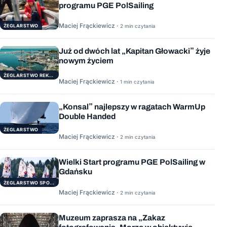
programu PGE PolSailing
Maciej Frąckiewicz ·
ŻEGLARSTWO
2 min czytania
Już od dwóch lat „Kapitan Głowacki” żyje
nowym życiem
ŻEGLARSTWO REKERACYJNE
Maciej Frąckiewicz ·
1 min czytania
„Konsal” najlepszy w ragatach WarmUp
Double Handed
ŻEGLARSTWO
Maciej Frąckiewicz ·
2 min czytania
Wielki Start programu PGE PolSailing w
Gdańsku
ŻEGLARSTWO SPORTOWE
Maciej Frąckiewicz ·
2 min czytania
Muzeum zaprasza na „Zakaz