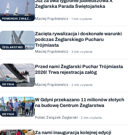
Już za dwa tygodnie jubileuszowa X
Żeglarska Parada Świętojańska
Maciej Frąckiewicz ·
POMORSKI ZWIĄZEK ŻEGLARSKI
1 min czytania
Zacięta rywalizacja i doskonałe warunki
podczas Żeglarskiego Pucharu
Trójmiasta
ŻEGLARSTWO
Maciej Frąckiewicz ·
3 min czytania
Przed nami Żeglarski Puchar Trójmiasta
2026! Trwa rejestracja załóg
Maciej Frąckiewicz ·
GDYNIA
2 min czytania
W Gdyni przekazano 11 milionów złotych
na budowę Centrum Żeglarstwa
GDYNIA
Polski Związek Żeglarski ·
2 min czytania
Za nami inauguracja kolejnej edycji