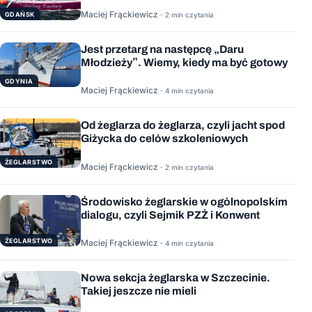
Maciej Frąckiewicz ·
GDAŃSK
2 min czytania
Jest przetarg na następcę „Daru
Młodzieży”. Wiemy, kiedy ma być gotowy
GDYNIA
Maciej Frąckiewicz ·
4 min czytania
Od żeglarza do żeglarza, czyli jacht spod
Giżycka do celów szkoleniowych
ŻEGLARSTWO
Maciej Frąckiewicz ·
2 min czytania
Środowisko żeglarskie w ogólnopolskim
dialogu, czyli Sejmik PZŻ i Konwent
ŻEGLARSTWO
Maciej Frąckiewicz ·
4 min czytania
Nowa sekcja żeglarska w Szczecinie.
Takiej jeszcze nie mieli