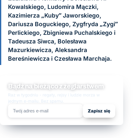
Kowalskiego, Ludomira Mączki,
Kazimierza „Kuby” Jaworskiego,
Dariusza Boguckiego, Zygfryda „Zygi”
Perlickiego, Zbigniewa Puchalskiego i
Tadeusza Siwca, Bolesława
Mazurkiewicza, Aleksandra
Bereśniewicza i Czesława Marchaja.
Bądź na bieżąco z żeglarstwem
Raz w tygodniu - regaty, rejsy i ludzie morza w
jednym e-mailu. Bez spamu.
Zapisz się