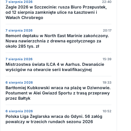
7 sierpnia 2026
22:40
Żagle 2026 w Szczecinie: rusza Biuro Przepustek,
od 12 sierpnia zamknięte ulice na Łasztowni i
Wałach Chrobrego
7 sierpnia 2026
20:17
Remont deptaku w North East Marinie zakończony.
Nowa nawierzchnia z drewna egzotycznego za
około 285 tys. zł
7 sierpnia 2026
15:39
Mistrzostwa świata ILCA 4 w Aarhus. Dwanaście
wyścigów na otwarcie serii kwalifikacyjnej
6 sierpnia 2026
19:33
Bartłomiej Kubkowski wraca na plażę w Dziwnowie.
Postument w Alei Gwiazd Sportu z trasą przeprawy
przez Bałtyk
6 sierpnia 2026
10:52
Polska Liga Żeglarska wraca do Gdyni. 56 załóg
powalczy w trzecich rundach sezonu 2026