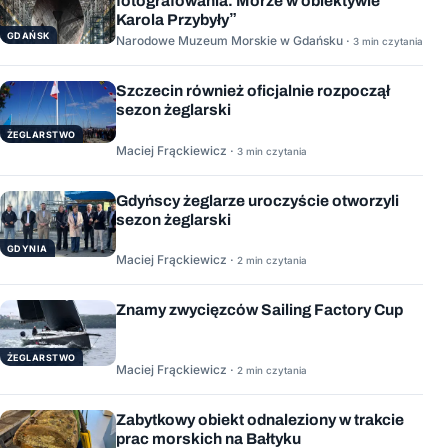
fotografowania. Morze w obiektywie
Karola Przybyły”
GDAŃSK
Narodowe Muzeum Morskie w Gdańsku ·
3 min czytania
Szczecin również oficjalnie rozpoczął
sezon żeglarski
ŻEGLARSTWO
Maciej Frąckiewicz ·
3 min czytania
Gdyńscy żeglarze uroczyście otworzyli
sezon żeglarski
GDYNIA
Maciej Frąckiewicz ·
2 min czytania
Znamy zwycięzców Sailing Factory Cup
ŻEGLARSTWO
Maciej Frąckiewicz ·
2 min czytania
Zabytkowy obiekt odnaleziony w trakcie
prac morskich na Bałtyku