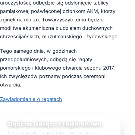
uroczystości, odbędzie się odsłonięcie tablicy
pamiątkowej poświęconej członkom AKM, którzy
zginęli na morzu. Towarzyszyć temu będzie
modlitwa ekumeniczna z udziałem duchownych
chrześcijańskich, muzułmańskiego i żydowskiego.
Tego samego dnia, w godzinach
przedpołudniowych, odbędą się regaty
pomorskiego i klubowego otwarcia sezonu 2017.
Ich zwycięzców poznamy podczas ceremonii
otwarcia.
Zawiadomienie o regatach
Bądź na bieżąco z żeglarstwem
Raz w tygodniu - regaty, rejsy i ludzie morza w