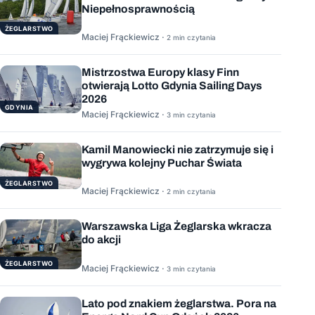
Niepełnosprawnością
ŻEGLARSTWO
Maciej Frąckiewicz ·
2 min czytania
Mistrzostwa Europy klasy Finn
otwierają Lotto Gdynia Sailing Days
2026
GDYNIA
Maciej Frąckiewicz ·
3 min czytania
Kamil Manowiecki nie zatrzymuje się i
wygrywa kolejny Puchar Świata
ŻEGLARSTWO
Maciej Frąckiewicz ·
2 min czytania
Warszawska Liga Żeglarska wkracza
do akcji
ŻEGLARSTWO
Maciej Frąckiewicz ·
3 min czytania
Lato pod znakiem żeglarstwa. Pora na