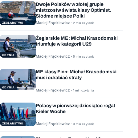
Dwoje Polaków w złotej grupie
mistrzostw świata klasy Optimist.
Siódme miejsce Polki
Maciej Frąckiewicz ·
ŻEGLARSTWO
2 min czytania
Żeglarskie ME: Michał Krasodomski
triumfuje w kategorii U29
GDYNIA
Maciej Frąckiewicz ·
5 min czytania
ME klasy Finn: Michał Krasodomski
musi odrabiać straty
GDYNIA
Maciej Frąckiewicz ·
1 min czytania
Polacy w pierwszej dziesiątce regat
Kieler Woche
Maciej Frąckiewicz ·
ŻEGLARSTWO
3 min czytania