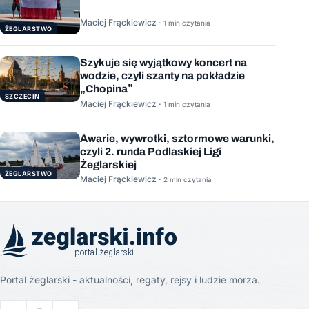
Maciej Frąckiewicz ·
1 min czytania
ŻEGLARSTWO
Szykuje się wyjątkowy koncert na
wodzie, czyli szanty na pokładzie
„Chopina”
SZCZECIN
Maciej Frąckiewicz ·
1 min czytania
Awarie, wywrotki, sztormowe warunki,
czyli 2. runda Podlaskiej Ligi
Żeglarskiej
ŻEGLARSTWO
Maciej Frąckiewicz ·
2 min czytania
Portal żeglarski - aktualności, regaty, rejsy i ludzie morza.