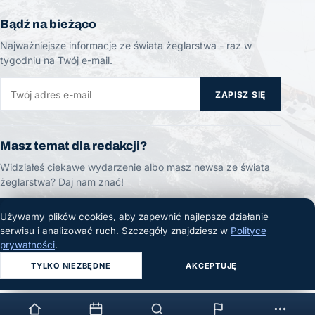
Bądź na bieżąco
Najważniejsze informacje ze świata żeglarstwa - raz w
tygodniu na Twój e-mail.
ZAPISZ SIĘ
Masz temat dla redakcji?
Widziałeś ciekawe wydarzenie albo masz newsa ze świata
żeglarstwa? Daj nam znać!
ZGŁOŚ TEMAT
Używamy plików cookies, aby zapewnić najlepsze działanie
serwisu i analizować ruch. Szczegóły znajdziesz w
Polityce
prywatności
.
TYLKO NIEZBĘDNE
AKCEPTUJĘ
© 2026 Żeglarski.info. Wszelkie prawa zastrzeżone.