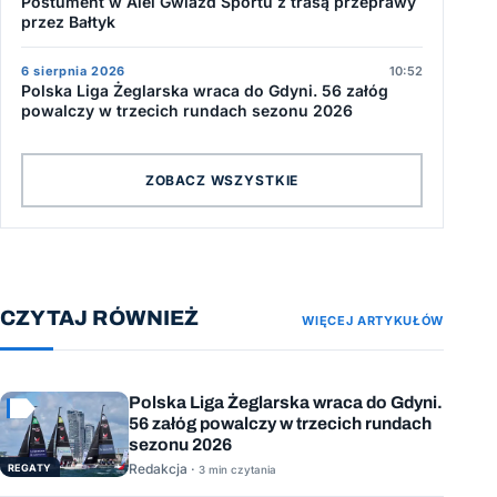
Postument w Alei Gwiazd Sportu z trasą przeprawy
przez Bałtyk
6 sierpnia 2026
10:52
Polska Liga Żeglarska wraca do Gdyni. 56 załóg
powalczy w trzecich rundach sezonu 2026
ZOBACZ WSZYSTKIE
CZYTAJ RÓWNIEŻ
WIĘCEJ ARTYKUŁÓW
Polska Liga Żeglarska wraca do Gdyni.
56 załóg powalczy w trzecich rundach
sezonu 2026
Redakcja ·
REGATY
3 min czytania