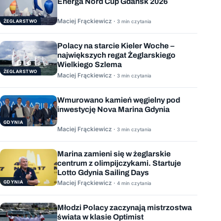
Energa Nord Cup Gdańsk 2026
Maciej Frąckiewicz ·
ŻEGLARSTWO
3 min czytania
Polacy na starcie Kieler Woche –
największych regat Żeglarskiego
Wielkiego Szlema
ŻEGLARSTWO
Maciej Frąckiewicz ·
3 min czytania
Wmurowano kamień węgielny pod
inwestycję Nova Marina Gdynia
GDYNIA
Maciej Frąckiewicz ·
3 min czytania
Marina zamieni się w żeglarskie
centrum z olimpijczykami. Startuje
Lotto Gdynia Sailing Days
GDYNIA
Maciej Frąckiewicz ·
4 min czytania
Młodzi Polacy zaczynają mistrzostwa
świata w klasie Optimist