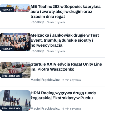
ME Techno293 w Sopocie: kapryśna
REGATY
aura i zwroty akcji w drugim oraz
trzecim dniu regat
Redakcja ·
3 min czytania
Melzacka i Jankowiak drugie w Test
Event, triumfują duńskie siostry i
norwescy bracia
REGATY
Redakcja ·
3 min czytania
Startuje XXIV edycja Regat Unity Line
im. Piotra Waszczenko
ŻEGLARSTWO
Maciej Frąckiewicz ·
2 min czytania
HRM Racing wygrywa drugą rundę
żeglarskiej Ekstraklasy w Pucku
Maciej Frąckiewicz ·
ŻEGLARSTWO
5 min czytania