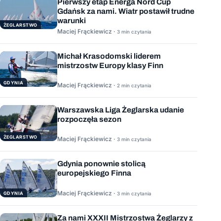
Pierwszy etap Energa Nord Cup
Gdańsk za nami. Wiatr postawił trudne
warunki
ŻEGLARSTWO
Maciej Frąckiewicz ·
3 min czytania
Michał Krasodomski liderem
mistrzostw Europy klasy Finn
GDYNIA
Maciej Frąckiewicz ·
2 min czytania
Warszawska Liga Żeglarska udanie
rozpoczęła sezon
ŻEGLARSTWO
Maciej Frąckiewicz ·
3 min czytania
Gdynia ponownie stolicą
europejskiego Finna
Maciej Frąckiewicz ·
GDYNIA
3 min czytania
Za nami XXXII Mistrzostwa Żeglarzy z