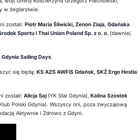
, wójt Gminy Kościerzyna Grzegorz Piechowski,
y w żeglarstwie.
i zostali:
Piotr Maria Śliwicki, Zenon Ziaja, Gdańska
odek Sportu i Thai Union Poland Sp. z o. o.
(dawniej
y
Gdynia Sailing Days
.
szyć się będą:
KS AZS AWFiS Gdańsk, SKŻ Ergo Hestia
 zostali:
Alicja Saj
(YK Stal Gdynia),
Kalina Szostek
 Klub Polski Gdynia). Wszyscy oni, poza zwyczajową
undację Aktywnie i Zdrowo z Gdyni.