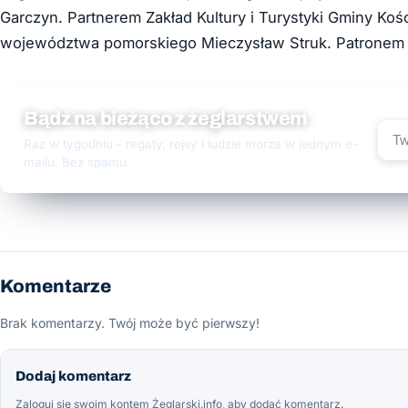
Garczyn. Partnerem Zakład Kultury i Turystyki Gminy Ko
województwa pomorskiego Mieczysław Struk. Patronem 
Bądź na bieżąco z żeglarstwem
Raz w tygodniu - regaty, rejsy i ludzie morza w jednym e-
mailu. Bez spamu.
Komentarze
Brak komentarzy. Twój może być pierwszy!
Dodaj komentarz
Zaloguj się swoim kontem Żeglarski.info, aby dodać komentarz.