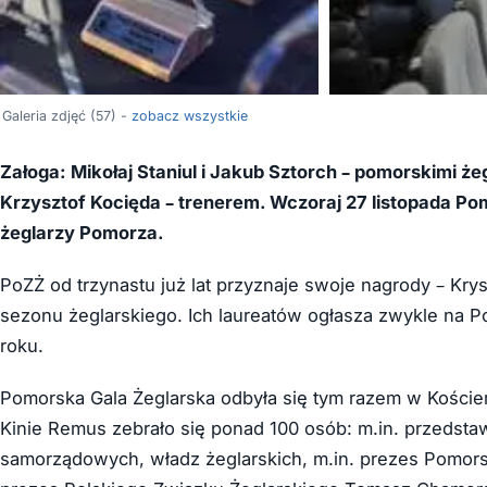
Galeria zdjęć (57) -
zobacz wszystkie
Załoga: Mikołaj Staniul i Jakub Sztorch – pomorskimi ż
Krzysztof Kocięda – trenerem. Wczoraj 27 listopada Pom
żeglarzy Pomorza.
PoZŻ od trzynastu już lat przyznaje swoje nagrody – Kry
sezonu żeglarskiego. Ich laureatów ogłasza zwykle na Po
roku.
Pomorska Gala Żeglarska odbyła się tym razem w Koście
Kinie Remus zebrało się ponad 100 osób: m.in. przedst
samorządowych, władz żeglarskich, m.in. prezes Pomors