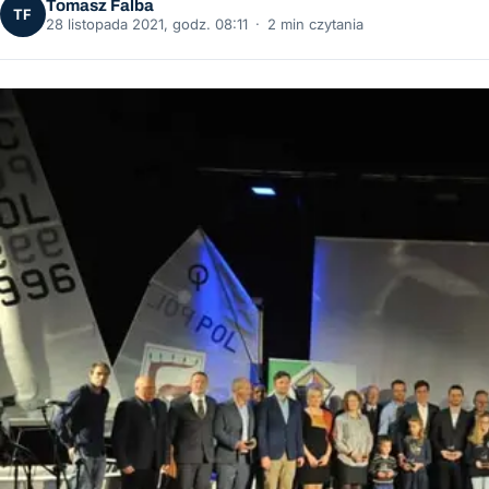
Tomasz Falba
TF
28 listopada 2021, godz. 08:11
·
2 min czytania