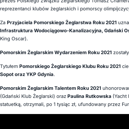
prezes Polskiego Związku Żeglarskiego Tomasz Chamera
reprezentanci klubów żeglarskich i pomorscy olimpijczyc
Za
Przyjaciela Pomorskiego Żeglarstwa Roku 2021
uznan
Infrastruktura Wodociągowo-Kanalizacyjna, Gdański Ośr
King Oscar).
Pomorskim Żeglarskim Wydarzeniem Roku 2021
został
Tytułem
Pomorskiego Żeglarskiego Klubu Roku 2021
cie
Sopot oraz YKP Gdynia
.
Pomorskim Żeglarskim Talentem Roku 2021
uhonorowani
(Gdański Klub Żeglarski) oraz
Paulina Rutkowska
(Yacht
statuetką, otrzymali, po 1 tysiąc zł, ufundowany przez F