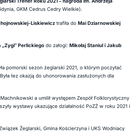
larski Trener Roku 2021 – nagroda im. Andrzeja
dynia, GKM Cedrus Cedry Wielkie).
hojnowskiej-Liskiewicz
trafiła do
Mai Dziarnowskiej
 „Zygi” Perlickiego
do załogi:
Mikołaj Staniul i Jakub
yła pomorski sezon żeglarski 2021, o którym poczytać
. Była tez okazją do uhonorowania zasłużonych dla
 Machnikowski a umilił występem Zespół Folklorystyczny
zyły wystawy ukazujące działalność PoZŻ w roku 2021 i
i Związek Żeglarski, Gmina Kościerzyna i UKS Wodniacy