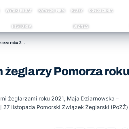
WYNIKI REGAT
KATALOG FIRM
KLUBY
OGŁOSZENIA
HISTORIA
BIZNES
Poznaliśmy najlepszych żeglarzy Pomorza roku 2021
h żeglarzy Pomorza rok
kimi żeglarzami roku 2021, Maja Dziarnowska –
j 27 listopada Pomorski Związek Żeglarski (PoZŻ)