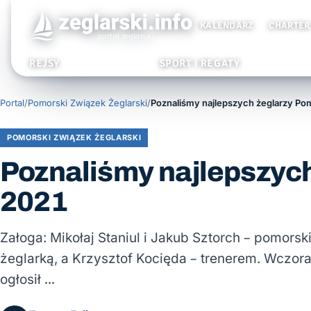
KALENDARZ
CHARTER
REJSY
SPORT I REGATY
Portal
/
Pomorski Związek Żeglarski
/
POMORSKI ZWIĄZEK ŻEGLARSKI
Poznaliśmy najlepszyc
2021
Załoga: Mikołaj Staniul i Jakub Sztorch – pomors
żeglarką, a Krzysztof Kocięda – trenerem. Wczora
ogłosił …