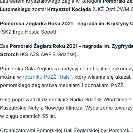
Laureatem Kryształowego Żagla w kategorii
Pomorski Żeg
Lutomskiego
został
Krzysztof Kocięda
(UKŻ Opti CWM G
Pomorska Żeglarka Roku 2021 – nagroda im. Krystyny C
(SKŻ Ergo Hestia Sopot).
Zaś
Pomorski Żeglarz Roku 2021 – nagroda im. Zygfryda
Sztorch
(KS AZS AWFiS Gdańsk).
Pomorska Gala Żeglarska tradycyjnie i oficjalnie zakończ
można w
roczniku PoZŻ „Hals”
, który właśnie się ukazał
pomorskiego żeglarstwa medalami i odznakami PoZŻ.
Galę poprowadził dziennikarz Radia Gdańsk Włodzimierz
Kaszubskie Nuty z Nowego Klincza. Wydarzeniu towarzys
w ciągu ostatnich 55 lat.
Organizatorami Pomorskiej Gali Żeglarskiej był Pomorsk