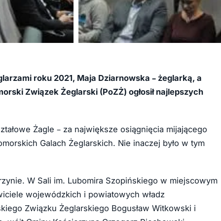
+53
eglarzami roku 2021, Maja Dziarnowska – żeglarką, a
orski Związek Żeglarski (PoZŻ) ogłosił najlepszych
ształowe Żagle – za największe osiągnięcia mijającego
morskich Galach Żeglarskich. Nie inaczej było w tym
rzynie. W Sali im. Lubomira Szopińskiego w miejscowym
awiciele wojewódzkich i powiatowych władz
kiego Związku Żeglarskiego Bogusław Witkowski i