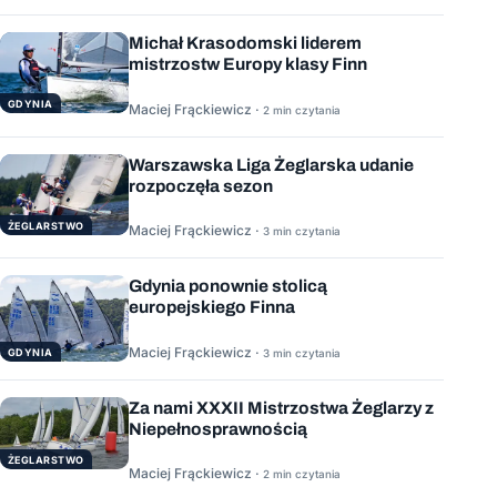
Michał Krasodomski liderem
mistrzostw Europy klasy Finn
GDYNIA
Maciej Frąckiewicz ·
2 min czytania
Warszawska Liga Żeglarska udanie
rozpoczęła sezon
ŻEGLARSTWO
Maciej Frąckiewicz ·
3 min czytania
Gdynia ponownie stolicą
europejskiego Finna
Maciej Frąckiewicz ·
GDYNIA
3 min czytania
Za nami XXXII Mistrzostwa Żeglarzy z
Niepełnosprawnością
ŻEGLARSTWO
Maciej Frąckiewicz ·
2 min czytania