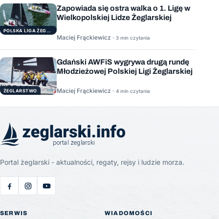
Zapowiada się ostra walka o 1. Ligę w
Wielkopolskiej Lidze Żeglarskiej
POLSKA LIGA ŻEGLARSKA
Maciej Frąckiewicz ·
3 min czytania
Gdański AWFiS wygrywa drugą rundę
Młodzieżowej Polskiej Ligi Żeglarskiej
Maciej Frąckiewicz ·
ŻEGLARSTWO
4 min czytania
Portal żeglarski - aktualności, regaty, rejsy i ludzie morza.
SERWIS
WIADOMOŚCI