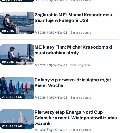
Żeglarskie ME: Michał Krasodomski
triumfuje w kategorii U29
GDYNIA
Maciej Frąckiewicz ·
5 min czytania
ME klasy Finn: Michał Krasodomski
musi odrabiać straty
GDYNIA
Maciej Frąckiewicz ·
1 min czytania
Polacy w pierwszej dziesiątce regat
Kieler Woche
Maciej Frąckiewicz ·
ŻEGLARSTWO
3 min czytania
Pierwszy etap Energa Nord Cup
Gdańsk za nami. Wiatr postawił trudne
warunki
ŻEGLARSTWO
Maciej Frąckiewicz ·
3 min czytania