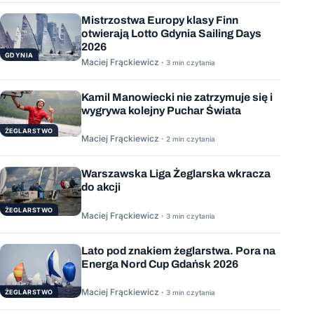
Mistrzostwa Europy klasy Finn
otwierają Lotto Gdynia Sailing Days
2026
GDYNIA
Maciej Frąckiewicz ·
3 min czytania
Kamil Manowiecki nie zatrzymuje się i
wygrywa kolejny Puchar Świata
ŻEGLARSTWO
Maciej Frąckiewicz ·
2 min czytania
Warszawska Liga Żeglarska wkracza
do akcji
ŻEGLARSTWO
Maciej Frąckiewicz ·
3 min czytania
Lato pod znakiem żeglarstwa. Pora na
Energa Nord Cup Gdańsk 2026
Maciej Frąckiewicz ·
ŻEGLARSTWO
3 min czytania