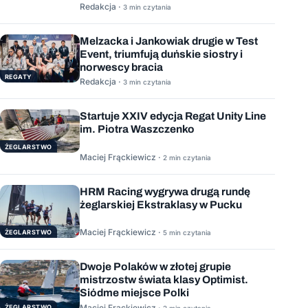
Redakcja ·
3 min czytania
Melzacka i Jankowiak drugie w Test
Event, triumfują duńskie siostry i
norwescy bracia
REGATY
Redakcja ·
3 min czytania
Startuje XXIV edycja Regat Unity Line
im. Piotra Waszczenko
ŻEGLARSTWO
Maciej Frąckiewicz ·
2 min czytania
HRM Racing wygrywa drugą rundę
żeglarskiej Ekstraklasy w Pucku
Maciej Frąckiewicz ·
ŻEGLARSTWO
5 min czytania
Dwoje Polaków w złotej grupie
mistrzostw świata klasy Optimist.
Siódme miejsce Polki
Maciej Frąckiewicz ·
ŻEGLARSTWO
2 min czytania