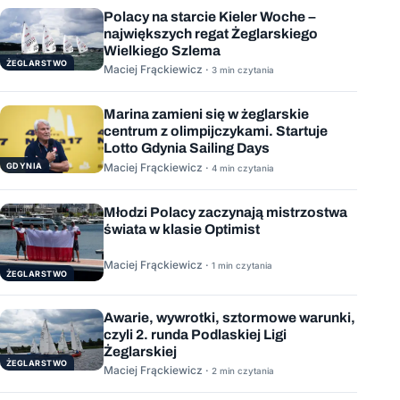
Polacy na starcie Kieler Woche –
największych regat Żeglarskiego
Wielkiego Szlema
ŻEGLARSTWO
Maciej Frąckiewicz ·
3 min czytania
Marina zamieni się w żeglarskie
centrum z olimpijczykami. Startuje
Lotto Gdynia Sailing Days
GDYNIA
Maciej Frąckiewicz ·
4 min czytania
Młodzi Polacy zaczynają mistrzostwa
świata w klasie Optimist
Maciej Frąckiewicz ·
1 min czytania
ŻEGLARSTWO
Awarie, wywrotki, sztormowe warunki,
czyli 2. runda Podlaskiej Ligi
Żeglarskiej
ŻEGLARSTWO
Maciej Frąckiewicz ·
2 min czytania