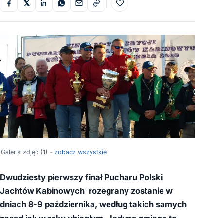
Do ulubionych
Galeria zdjęć (1) -
zobacz wszystkie
Dwudziesty pierwszy finał Pucharu Polski
Jachtów Kabinowych rozegrany zostanie w
dniach 8-9 października, według takich samych
zasad jak w roku ubiegłym. Jedyna zmiana to