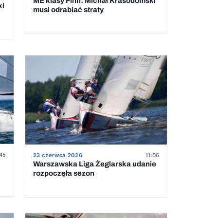
ME klasy Finn: Michał Krasodomski
ki
musi odrabiać straty
45
23 czerwca 2026
11:06
Warszawska Liga Żeglarska udanie
rozpoczęła sezon