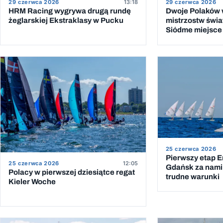
29 czerwca 2026
13:18
29 czerwca 2026
HRM Racing wygrywa drugą rundę
Dwoje Polaków w
żeglarskiej Ekstraklasy w Pucku
mistrzostw świat
Siódme miejsce 
25 czerwca 2026
Pierwszy etap 
25 czerwca 2026
12:05
Gdańsk za nami.
Polacy w pierwszej dziesiątce regat
trudne warunki
Kieler Woche