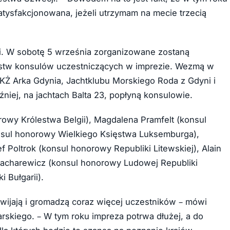
atysfakcjonowana, jeżeli utrzymam na mecie trzecią
i. W sobotę 5 września zorganizowane zostaną
ństw konsulów uczestniczących w imprezie. Wezmą w
 MKŻ Arka Gdynia, Jachtklubu Morskiego Roda z Gdyni i
iej, na jachtach Balta 23, popłyną konsulowie.
rowy Królestwa Belgii), Magdalena Pramfelt (konsul
nsul honorowy Wielkiego Księstwa Luksemburga),
f Poltrok (konsul honorowy Republiki Litewskiej), Alain
Zacharewicz (konsul honorowy Ludowej Republiki
 Bułgarii).
zwijają i gromadzą coraz więcej uczestników – mówi
skiego. – W tym roku impreza potrwa dłużej, a do