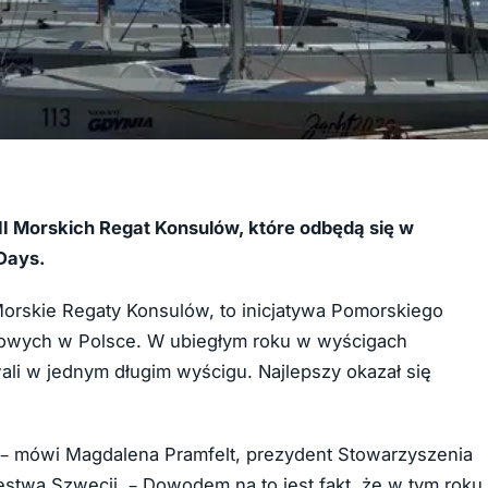
I Morskich Regat Konsulów, które odbędą się w
Days.
orskie Regaty Konsulów, to inicjatywa Pomorskiego
rowych w Polsce. W ubiegłym roku w wyścigach
li w jednym długim wyścigu. Najlepszy okazał się
– mówi Magdalena Pramfelt, prezydent Stowarzyszenia
twa Szwecji. – Dowodem na to jest fakt, że w tym roku