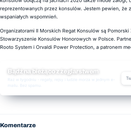
konsulów dołączą na jachtach 2020 także młode załogi, 
reprezentowanych przez konsulów. Jestem pewien, że 
wspaniałych wspomnień.
Organizatorami II Morskich Regat Konsulów są Pomorski Z
Stowarzyszenie Konsulów Honorowych w Polsce. Partner
Rooto System i Orvaldi Power Protection, a patronem medi
Bądź na bieżąco z żeglarstwem
Raz w tygodniu - regaty, rejsy i ludzie morza w jednym e-
mailu. Bez spamu.
Komentarze