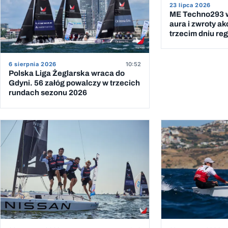
23 lipca 2026
ME Techno293 w
aura i zwroty ak
trzecim dniu reg
6 sierpnia 2026
10:52
Polska Liga Żeglarska wraca do
Gdyni. 56 załóg powalczy w trzecich
rundach sezonu 2026