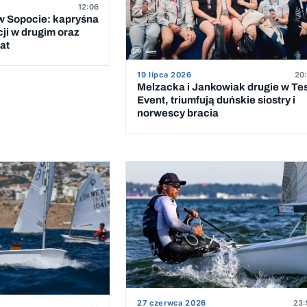
12:06
 Sopocie: kapryśna
cji w drugim oraz
at
19 lipca 2026
20:
Melzacka i Jankowiak drugie w Te
Event, triumfują duńskie siostry i
norwescy bracia
27 czerwca 2026
23: