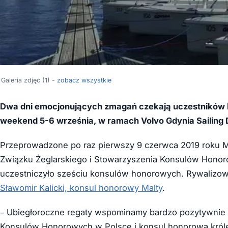
Galeria zdjęć (1) -
zobacz wszystkie
Dwa dni emocjonujących zmagań czekają uczestników I
weekend 5-6 września, w ramach Volvo Gdynia Sailing 
Przeprowadzone po raz pierwszy 9 czerwca 2019 roku M
Związku Żeglarskiego i Stowarzyszenia Konsulów Hono
uczestniczyło sześciu konsulów honorowych. Rywalizowa
Sławomir Kalicki, konsul honorowy Malty
.
– Ubiegłoroczne regaty wspominamy bardzo pozytywnie 
Konsulów Honorowych w Polsce i konsul honorowa króles