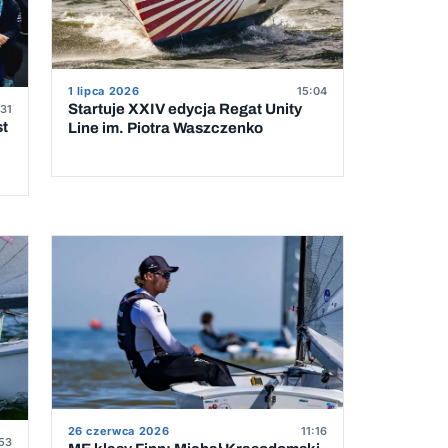
1 lipca 2026
15:04
Startuje XXIV edycja Regat Unity
31
st
Line im. Piotra Waszczenko
26 czerwca 2026
11:16
53