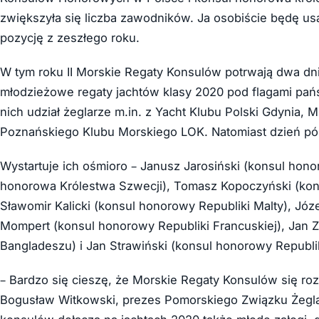
zwiększyła się liczba zawodników. Ja osobiście będę us
pozycję z zeszłego roku.
W tym roku II Morskie Regaty Konsulów potrwają dwa dn
młodzieżowe regaty jachtów klasy 2020 pod flagami pa
nich udział żeglarze m.in. z Yacht Klubu Polski Gdynia,
Poznańskiego Klubu Morskiego LOK. Natomiast dzień późn
Wystartuje ich ośmioro – Janusz Jarosiński (konsul hono
honorowa Królestwa Szwecji), Tomasz Kopoczyński (ko
Sławomir Kalicki (konsul honorowy Republiki Malty), Józe
Mompert (konsul honorowy Republiki Francuskiej), Jan 
Bangladeszu) i Jan Strawiński (konsul honorowy Republiki
– Bardzo się cieszę, że Morskie Regaty Konsulów się ro
Bogusław Witkowski, prezes Pomorskiego Związku Żeglar