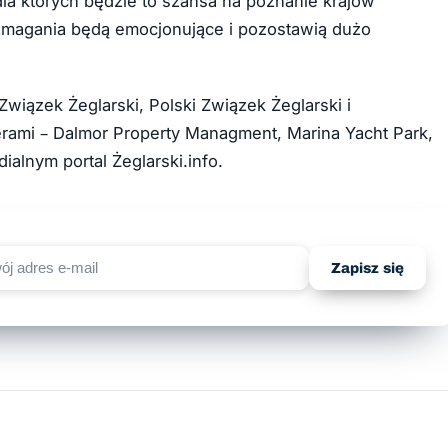
dla których będzie to szansa na poznanie krajów
zmagania będą emocjonujące i pozostawią dużo
wiązek Żeglarski, Polski Związek Żeglarski i
ami – Dalmor Property Managment, Marina Yacht Park,
alnym portal Żeglarski.info.
Zapisz się