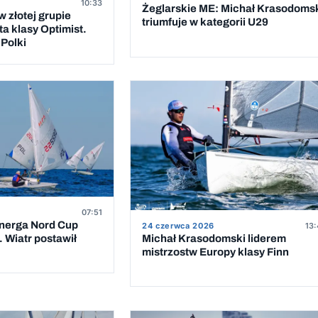
10:33
Żeglarskie ME: Michał Krasodoms
 złotej grupie
triumfuje w kategorii U29
a klasy Optimist.
Polki
07:51
Energa Nord Cup
24 czerwca 2026
13:
 Wiatr postawił
Michał Krasodomski liderem
mistrzostw Europy klasy Finn