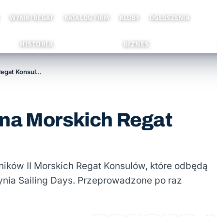
WYNIKI REGAT
KATALOG FIRM
KLUBY
OGŁOSZENIA
HISTORIA
BIZNES
Przed nami druga odsłona Morskich Regat Konsulów
ona Morskich Regat
ików II Morskich Regat Konsulów, które odbędą
nia Sailing Days. Przeprowadzone po raz