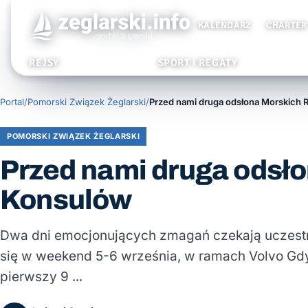
KALENDARZ
CHARTER
REJSY
SPORT I REGATY
Portal
/
Pomorski Związek Żeglarski
/
POMORSKI ZWIĄZEK ŻEGLARSKI
Przed nami druga odsł
Konsulów
Dwa dni emocjonujących zmagań czekają uczestn
się w weekend 5-6 września, w ramach Volvo Gdy
pierwszy 9 …