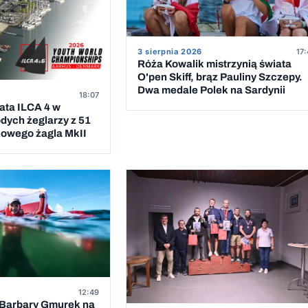
3 sierpnia 2026
17:
Róża Kowalik mistrzynią świata
O'pen Skiff, brąz Pauliny Szczepy.
Dwa medale Polek na Sardynii
18:07
ata ILCA 4 w
dych żeglarzy z 51
 nowego żagla MkII
12:49
Barbary Gmurek na