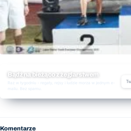
Bądź na bieżąco z żeglarstwem
Raz w tygodniu - regaty, rejsy i ludzie morza w jednym e-
mailu. Bez spamu.
Komentarze