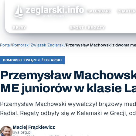
KALENDARZ
CHARTER
REJSY
SPORT I REGATY
Portal
/
Pomorski Związek Żeglarski
/
POMORSKI ZWIĄZEK ŻEGLARSKI
Przemysław Machowsk
ME juniorów w klasie L
Przemysław Machowski wywalczył brązowy medal 
Radial. Regaty odbyły się w Kalamaki w Grecji, 
Maciej Frąckiewicz
pya.org.pl