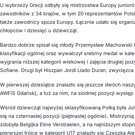
U wybrzeży Grecji odbyły się mistrzostwa Europy junior
zawodników z 34 krajów, w tym 20 reprezentantów Polski
także zawodnicy spoza Europy. Łącznie udało się organ
chłopców i dziesięć u dziewcząt.
Bardzo dobrze spisał się młody Przemysław Machowski (
klasyfikacji ogólnej oraz wywalczył srebrny medal w kat
wygrania niższej kategorii wiekowej i zajęcia drugiej poz
Sofiane. Drugi był Hiszpan Jordi Llado Duran, zwycięzca
W pierwszej dziesiątce znalazło się jeszcze dwóch nasz
AWFiS Gdańsk), a tuż za nim, na siódmej pozycji wyst
Wśród dziewcząt najwyżej sklasyfikowaną Polką była Jul
się na czternastej pozycji (piętnastej ogólnie). Mistrzy
zdobyła Belgijka Eline Verstraelen, a na najniższym sto
pierwszej trójce w kategorii U17 znalazły się Czeszka Al