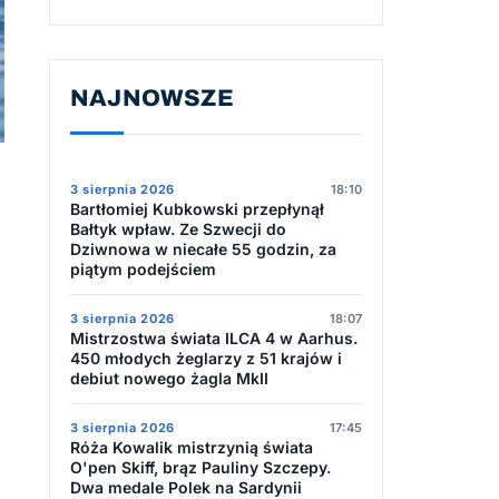
NAJNOWSZE
3 sierpnia 2026
18:10
Bartłomiej Kubkowski przepłynął
Bałtyk wpław. Ze Szwecji do
Dziwnowa w niecałe 55 godzin, za
piątym podejściem
3 sierpnia 2026
18:07
Mistrzostwa świata ILCA 4 w Aarhus.
450 młodych żeglarzy z 51 krajów i
debiut nowego żagla MkII
3 sierpnia 2026
17:45
Róża Kowalik mistrzynią świata
O'pen Skiff, brąz Pauliny Szczepy.
Dwa medale Polek na Sardynii