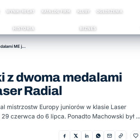
WYNIKI REGAT
KATALOG FIRM
KLUBY
OGŁOSZENIA
HISTORIA
BIZNES
Przemysław Machowski z dwoma medalami ME juniorów w klasie Laser Radial
i z dwoma medalami
aser Radial
mistrzostw Europy juniorów w klasie Laser
od 29 czerwca do 6 lipca. Ponadto Machowski był 
Do