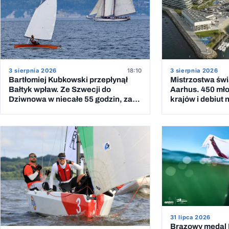
3 sierpnia 2026
18:10
3 sierpnia 2026
Bartłomiej Kubkowski przepłynął
Mistrzostwa świ
Bałtyk wpław. Ze Szwecji do
Aarhus. 450 mło
Dziwnowa w niecałe 55 godzin, za
krajów i debiut
piątym podejściem
31 lipca 2026
Brązowy medal 