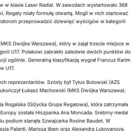
ów w klasie Laser Radial. W zawodach wystartowało 368
. Regaty miały formułę otwartą. Mogli w nich startować
izatorom przeprowadzić dziewięć wyścigów w kategorii
MKS Dwójka Warszawa), który w zajął trzecie miejsce w
egorii U17. Polakowi zabrakło zaledwie dwóch punktów do
ycji ogólnie. Generalną klasyfikację wygrał Francuz Karim
 w U17.
ych reprezentantów. Szósty był Tytus Butowski (AZS
ęp ukończył Łukasz Machowski (MKS Dwójka Warszawa).
ia Rogalska (Giżycka Grupa Regatowa), która zatrzymała
nią Europy została Hiszpanka Ana Moncada. Srebrny medal
pniu podium stanęła Szwajcarka Rosine Baudet. W
essia Palanti, Marissa Ijben oraz Alexandra Lukoyanova.