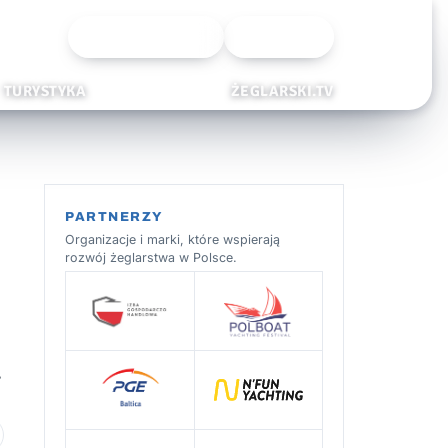
Wyszukiwarka
Zaloguj
TURYSTYKA
ŻEGLARSKI.TV
PARTNERZY
Organizacje i marki, które wspierają
rozwój żeglarstwa w Polsce.
…
 ulubionych