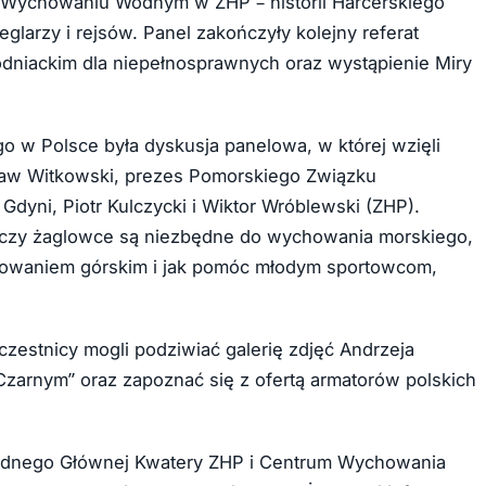
 o Wychowaniu Wodnym w ZHP – historii Harcerskiego
arzy i rejsów. Panel zakończyły kolejny referat
niackim dla niepełnosprawnych oraz wystąpienie Miry
o w Polsce była dyskusja panelowa, w której wzięli
usław Witkowski, prezes Pomorskiego Związku
 Gdyni, Piotr Kulczycki i Wiktor Wróblewski (ZHP).
ę, czy żaglowce są niezbędne do wychowania morskiego,
owaniem górskim i jak pomóc młodym sportowcom,
uczestnicy mogli podziwiać galerię zdjęć Andrzeja
zarnym” oraz zapoznać się z ofertą armatorów polskich
odnego Głównej Kwatery ZHP i Centrum Wychowania