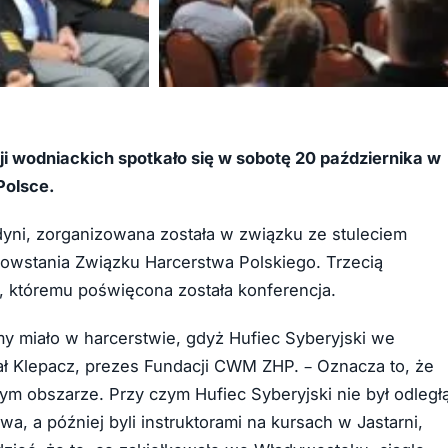
+64
cji wodniackich spotkało się w sobotę 20 października w
Polsce.
dyni, zorganizowana została w związku ze stuleciem
powstania Związku Harcerstwa Polskiego. Trzecią
, któremu poświęcona została konferencja.
y miało w harcerstwie, gdyż Hufiec Syberyjski we
ał Klepacz, prezes Fundacji CWM ZHP. – Oznacza to, że
 tym obszarze. Przy czym Hufiec Syberyjski nie był odległ
a, a później byli instruktorami na kursach w Jastarni,