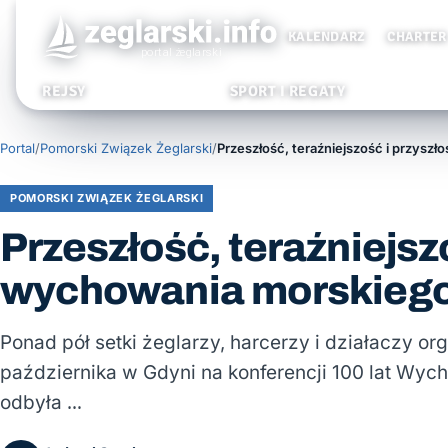
KALENDARZ
CHARTER
REJSY
SPORT I REGATY
Portal
/
Pomorski Związek Żeglarski
/
POMORSKI ZWIĄZEK ŻEGLARSKI
Przeszłość, teraźniejsz
wychowania morskieg
Ponad pół setki żeglarzy, harcerzy i działaczy or
października w Gdyni na konferencji 100 lat Wyc
odbyła …