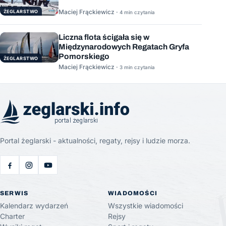
Maciej Frąckiewicz ·
ŻEGLARSTWO
4 min czytania
Liczna flota ścigała się w
Międzynarodowych Regatach Gryfa
Pomorskiego
ŻEGLARSTWO
Maciej Frąckiewicz ·
3 min czytania
Portal żeglarski - aktualności, regaty, rejsy i ludzie morza.
SERWIS
WIADOMOŚCI
Kalendarz wydarzeń
Wszystkie wiadomości
Charter
Rejsy