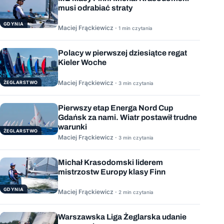
musi odrabiać straty
GDYNIA
Maciej Frąckiewicz ·
1 min czytania
Polacy w pierwszej dziesiątce regat
Kieler Woche
Maciej Frąckiewicz ·
ŻEGLARSTWO
3 min czytania
Pierwszy etap Energa Nord Cup
Gdańsk za nami. Wiatr postawił trudne
warunki
ŻEGLARSTWO
Maciej Frąckiewicz ·
3 min czytania
Michał Krasodomski liderem
mistrzostw Europy klasy Finn
GDYNIA
Maciej Frąckiewicz ·
2 min czytania
Warszawska Liga Żeglarska udanie