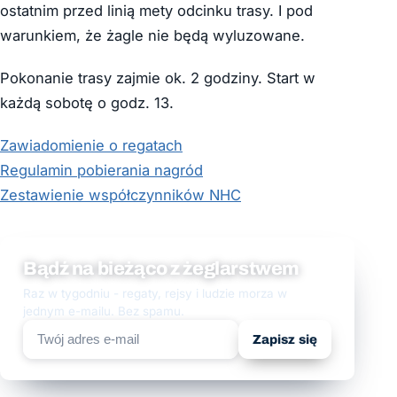
ostatnim przed linią mety odcinku trasy. I pod
warunkiem, że żagle nie będą wyluzowane.
Pokonanie trasy zajmie ok. 2 godziny. Start w
każdą sobotę o godz. 13.
Zawiadomienie o regatach
Regulamin pobierania nagród
Zestawienie współczynników NHC
Bądź na bieżąco z żeglarstwem
Raz w tygodniu - regaty, rejsy i ludzie morza w
jednym e-mailu. Bez spamu.
Zapisz się