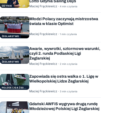
Lotto Gdynia Sailing Days
GDYNIA
Maciej Frąckiewicz ·
4 min czytania
Młodzi Polacy zaczynają mistrzostwa
świata w klasie Optimist
Maciej Frąckiewicz ·
1 min czytania
ŻEGLARSTWO
Awarie, wywrotki, sztormowe warunki,
czyli 2. runda Podlaskiej Ligi
Żeglarskiej
ŻEGLARSTWO
Maciej Frąckiewicz ·
2 min czytania
Zapowiada się ostra walka o 1. Ligę w
Wielkopolskiej Lidze Żeglarskiej
POLSKA LIGA ŻEGLARSKA
Maciej Frąckiewicz ·
3 min czytania
Gdański AWFiS wygrywa drugą rundę
Młodzieżowej Polskiej Ligi Żeglarskiej