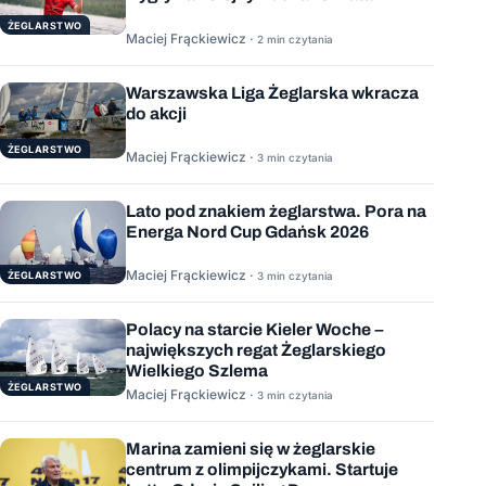
ŻEGLARSTWO
Maciej Frąckiewicz ·
2 min czytania
Warszawska Liga Żeglarska wkracza
do akcji
ŻEGLARSTWO
Maciej Frąckiewicz ·
3 min czytania
Lato pod znakiem żeglarstwa. Pora na
Energa Nord Cup Gdańsk 2026
Maciej Frąckiewicz ·
ŻEGLARSTWO
3 min czytania
Polacy na starcie Kieler Woche –
największych regat Żeglarskiego
Wielkiego Szlema
ŻEGLARSTWO
Maciej Frąckiewicz ·
3 min czytania
Marina zamieni się w żeglarskie
centrum z olimpijczykami. Startuje