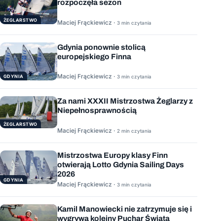
rozpoczęła sezon
ŻEGLARSTWO
Maciej Frąckiewicz ·
3 min czytania
Gdynia ponownie stolicą
europejskiego Finna
Maciej Frąckiewicz ·
GDYNIA
3 min czytania
Za nami XXXII Mistrzostwa Żeglarzy z
Niepełnosprawnością
ŻEGLARSTWO
Maciej Frąckiewicz ·
2 min czytania
Mistrzostwa Europy klasy Finn
otwierają Lotto Gdynia Sailing Days
2026
GDYNIA
Maciej Frąckiewicz ·
3 min czytania
Kamil Manowiecki nie zatrzymuje się i
wygrywa kolejny Puchar Świata