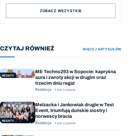
ZOBACZ WSZYSTKIE
CZYTAJ RÓWNIEŻ
WIĘCEJ ARTYKUŁÓW
ME Techno293 w Sopocie: kapryśna
REGATY
aura i zwroty akcji w drugim oraz
trzecim dniu regat
Redakcja ·
3 min czytania
Melzacka i Jankowiak drugie w Test
Event, triumfują duńskie siostry i
norwescy bracia
REGATY
Redakcja ·
3 min czytania