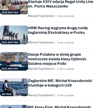
Startuje XXIV edycja Regat Unity Line
im. Piotra Waszczenko
ŻEGLARSTWO
Maciej Frąckiewicz ·
2 min czytania
HRM Racing wygrywa drugą rundę
żeglarskiej Ekstraklasy w Pucku
Maciej Frąckiewicz ·
ŻEGLARSTWO
5 min czytania
Dwoje Polaków w złotej grupie
mistrzostw świata klasy Optimist.
Siódme miejsce Polki
Maciej Frąckiewicz ·
ŻEGLARSTWO
2 min czytania
Żeglarskie ME: Michał Krasodomski
triumfuje w kategorii U29
GDYNIA
Maciej Frąckiewicz ·
5 min czytania
ME klasy Finn: Michał Krasodomski