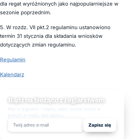
dla regat wyróżnionych jako najpopularniejsze w
sezonie poprzednim.
5. W rozdz. VII pkt.2 regulaminu ustanowiono
termin 31 stycznia dla składania wniosków
dotyczących zmian regulaminu.
Regulamin
Kalendarz
Bądź na bieżąco z żeglarstwem
Raz w tygodniu - regaty, rejsy i ludzie morza w
jednym e-mailu. Bez spamu.
Zapisz się