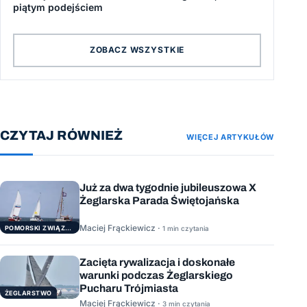
piątym podejściem
ZOBACZ WSZYSTKIE
CZYTAJ RÓWNIEŻ
WIĘCEJ ARTYKUŁÓW
Już za dwa tygodnie jubileuszowa X
Żeglarska Parada Świętojańska
Maciej Frąckiewicz ·
POMORSKI ZWIĄZEK ŻEGLARSKI
1 min czytania
Zacięta rywalizacja i doskonałe
warunki podczas Żeglarskiego
Pucharu Trójmiasta
ŻEGLARSTWO
Maciej Frąckiewicz ·
3 min czytania