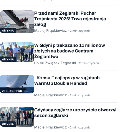
Przed nami Żeglarski Puchar
Trójmiasta 2026! Trwa rejestracja
załóg
Maciej Frąckiewicz ·
GDYNIA
2 min czytania
W Gdyni przekazano 11 milionów
złotych na budowę Centrum
Żeglarstwa
GDYNIA
Polski Związek Żeglarski ·
2 min czytania
„Konsal” najlepszy w ragatach
WarmUp Double Handed
ŻEGLARSTWO
Maciej Frąckiewicz ·
2 min czytania
Gdyńscy żeglarze uroczyście otworzyli
sezon żeglarski
GDYNIA
Maciej Frąckiewicz ·
2 min czytania