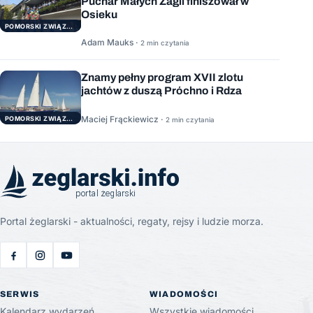
Puchar Małych Żagli finiszował w
Osieku
POMORSKI ZWIĄZEK ŻEGLARSKI
Adam Mauks ·
2 min czytania
Znamy pełny program XVII zlotu
jachtów z duszą Próchno i Rdza
Maciej Frąckiewicz ·
POMORSKI ZWIĄZEK ŻEGLARSKI
2 min czytania
Portal żeglarski - aktualności, regaty, rejsy i ludzie morza.
SERWIS
WIADOMOŚCI
Kalendarz wydarzeń
Wszystkie wiadomości