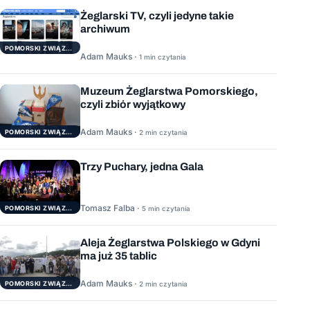
Żeglarski TV, czyli jedyne takie
archiwum
POMORSKI ZWIĄZEK ŻEGLARSKI
Adam Mauks ·
1 min czytania
Muzeum Żeglarstwa Pomorskiego,
czyli zbiór wyjątkowy
Adam Mauks ·
POMORSKI ZWIĄZEK ŻEGLARSKI
2 min czytania
Trzy Puchary, jedna Gala
Tomasz Falba ·
POMORSKI ZWIĄZEK ŻEGLARSKI
5 min czytania
Aleja Żeglarstwa Polskiego w Gdyni
ma już 35 tablic
Adam Mauks ·
POMORSKI ZWIĄZEK ŻEGLARSKI
2 min czytania