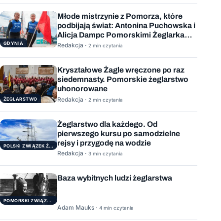
Młode mistrzynie z Pomorza, które
podbijają świat: Antonina Puchowska i
Alicja Dampc Pomorskimi Żeglarkami
Roku 2025
GDYNIA
Redakcja ·
2 min czytania
Kryształowe Żagle wręczone po raz
siedemnasty. Pomorskie żeglarstwo
uhonorowane
Redakcja ·
ŻEGLARSTWO
2 min czytania
Żeglarstwo dla każdego. Od
pierwszego kursu po samodzielne
rejsy i przygodę na wodzie
POLSKI ZWIĄZEK ŻEGLARSKI
Redakcja ·
3 min czytania
Baza wybitnych ludzi żeglarstwa
POMORSKI ZWIĄZEK ŻEGLARSKI
Adam Mauks ·
4 min czytania