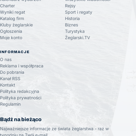
Charter
Rejsy
Wyniki regat
Sport i regaty
Katalog firm
Historia
Kluby żeglarskie
Biznes
Ogłoszenia
Turystyka
Moje konto
Żeglarski.TV
INFORMACJE
O nas
Reklama i współpraca
Do pobrania
Kanał RSS
Kontakt
Polityka redakcyjna
Polityka prywatności
Regulamin
Bądź na bieżąco
Najważniejsze informacje ze świata żeglarstwa - raz w
tygodniu na Twój e-mail.