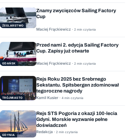
Znamy zwycięzców Sailing Factory
Cup
ŻEGLARSTWO
Maciej Frąckiewicz ·
2 min czytania
Przed nami 2. edycja Sailing Factory
Cup. Zapisy już otwarte
Maciej Frąckiewicz ·
GDAŃSK
2 min czytania
Rejs Roku 2025 bez Srebrnego
Sekstantu. Spitsbergen zdominował
tegoroczne nagrody
Kamil Kusier ·
TRÓJMIASTO
4 min czytania
Rejs STS Pogoria z okazji 100-lecia
Gdyni. Morskie wyzwanie pełne
doświadczeń
Redakcja ·
2 min czytania
GDYNIA