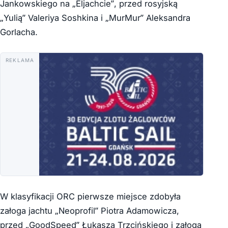
Jankowskiego na „Eljachcie”, przed rosyjską
„Yulią” Valeriya Soshkina i „MurMur” Aleksandra
Gorlacha.
REKLAMA
W klasyfikacji ORC pierwsze miejsce zdobyła
załoga jachtu „Neoprofil” Piotra Adamowicza,
przed „GoodSpeed” Łukasza Trzcińskiego i załogą