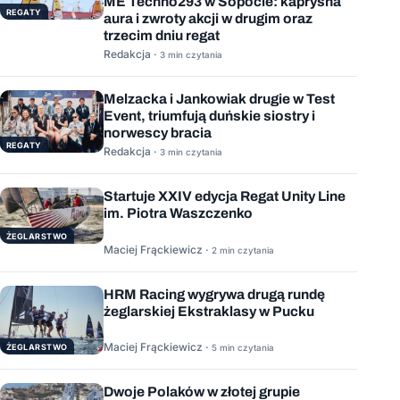
ME Techno293 w Sopocie: kapryśna
REGATY
aura i zwroty akcji w drugim oraz
trzecim dniu regat
Redakcja ·
3 min czytania
Melzacka i Jankowiak drugie w Test
Event, triumfują duńskie siostry i
norwescy bracia
REGATY
Redakcja ·
3 min czytania
Startuje XXIV edycja Regat Unity Line
im. Piotra Waszczenko
ŻEGLARSTWO
Maciej Frąckiewicz ·
2 min czytania
HRM Racing wygrywa drugą rundę
żeglarskiej Ekstraklasy w Pucku
Maciej Frąckiewicz ·
ŻEGLARSTWO
5 min czytania
Dwoje Polaków w złotej grupie