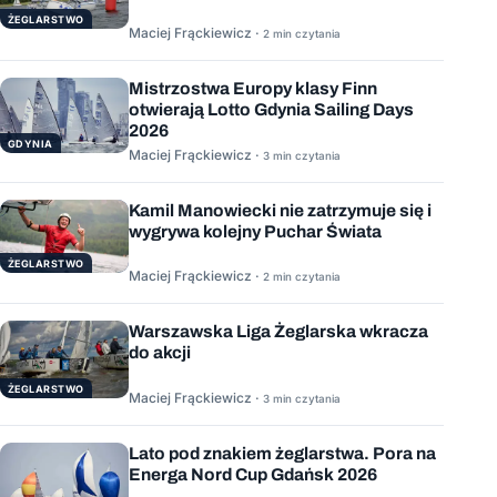
ŻEGLARSTWO
Maciej Frąckiewicz ·
2 min czytania
Mistrzostwa Europy klasy Finn
otwierają Lotto Gdynia Sailing Days
2026
GDYNIA
Maciej Frąckiewicz ·
3 min czytania
Kamil Manowiecki nie zatrzymuje się i
wygrywa kolejny Puchar Świata
ŻEGLARSTWO
Maciej Frąckiewicz ·
2 min czytania
Warszawska Liga Żeglarska wkracza
do akcji
ŻEGLARSTWO
Maciej Frąckiewicz ·
3 min czytania
Lato pod znakiem żeglarstwa. Pora na
Energa Nord Cup Gdańsk 2026