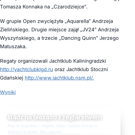
Tomasza Konnaka na „Czarodziejce”.
W grupie Open zwyciężyła „Aquarella” Andrzeja
Zielińskiego. Drugie miejsce zajął „JV24” Andrzeja
Wyszyńskiego, a trzecie „Dancing Quinn” Jerzego
Matuszaka.
Regaty organizowali Jachtklub Kaliningradzki
http://yachtclubklgd.ru
oraz Jachtklub Stoczni
Gdańskiej
http://www.jachtklub.nsm.pl/.
Wyniki
Bądź na bieżąco z żeglarstwem
Raz w tygodniu - regaty, rejsy i ludzie morza w
jednym e-mailu. Bez spamu.