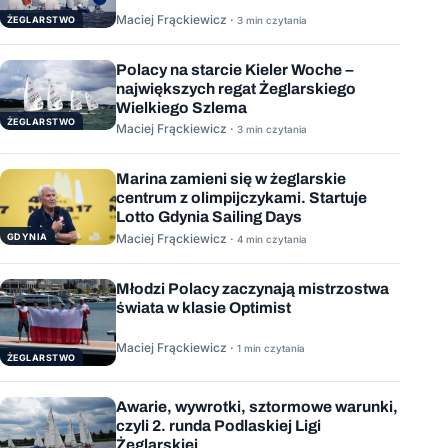
Maciej Frąckiewicz ·
ŻEGLARSTWO
3 min czytania
Polacy na starcie Kieler Woche –
największych regat Żeglarskiego
Wielkiego Szlema
ŻEGLARSTWO
Maciej Frąckiewicz ·
3 min czytania
Marina zamieni się w żeglarskie
centrum z olimpijczykami. Startuje
Lotto Gdynia Sailing Days
GDYNIA
Maciej Frąckiewicz ·
4 min czytania
Młodzi Polacy zaczynają mistrzostwa
świata w klasie Optimist
Maciej Frąckiewicz ·
1 min czytania
ŻEGLARSTWO
Awarie, wywrotki, sztormowe warunki,
czyli 2. runda Podlaskiej Ligi
Żeglarskiej