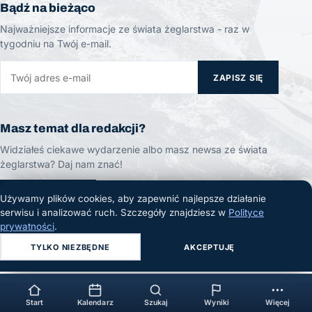
Bądź na bieżąco
Najważniejsze informacje ze świata żeglarstwa - raz w
tygodniu na Twój e-mail.
ZAPISZ SIĘ
Masz temat dla redakcji?
Widziałeś ciekawe wydarzenie albo masz newsa ze świata
żeglarstwa? Daj nam znać!
ZGŁOŚ TEMAT
Używamy plików cookies, aby zapewnić najlepsze działanie
serwisu i analizować ruch. Szczegóły znajdziesz w
Polityce
prywatności
.
TYLKO NIEZBĘDNE
AKCEPTUJĘ
© 2026 Żeglarski.info. Wszelkie prawa zastrzeżone.
Start
Kalendarz
Szukaj
Wyniki
Więcej