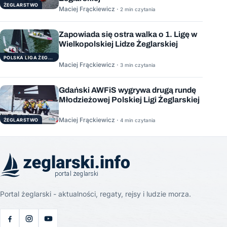
ŻEGLARSTWO
Maciej Frąckiewicz ·
2 min czytania
Zapowiada się ostra walka o 1. Ligę w
Wielkopolskiej Lidze Żeglarskiej
POLSKA LIGA ŻEGLARSKA
Maciej Frąckiewicz ·
3 min czytania
Gdański AWFiS wygrywa drugą rundę
Młodzieżowej Polskiej Ligi Żeglarskiej
Maciej Frąckiewicz ·
ŻEGLARSTWO
4 min czytania
Portal żeglarski - aktualności, regaty, rejsy i ludzie morza.