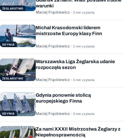
warunki
ŻEGLARSTWO
Maciej Frąckiewicz ·
3 min czytania
Michał Krasodomski liderem
mistrzostw Europy klasy Finn
GDYNIA
Maciej Frąckiewicz ·
2 min czytania
Warszawska Liga Żeglarska udanie
rozpoczęła sezon
ŻEGLARSTWO
Maciej Frąckiewicz ·
3 min czytania
Gdynia ponownie stolicą
europejskiego Finna
Maciej Frąckiewicz ·
GDYNIA
3 min czytania
Za nami XXXII Mistrzostwa Żeglarzy z
Niepełnosprawnością