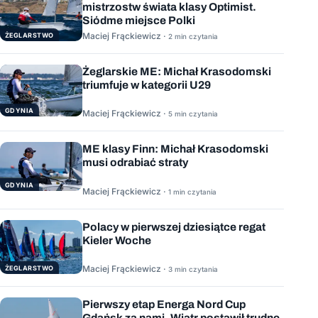
mistrzostw świata klasy Optimist.
Siódme miejsce Polki
Maciej Frąckiewicz ·
ŻEGLARSTWO
2 min czytania
Żeglarskie ME: Michał Krasodomski
triumfuje w kategorii U29
GDYNIA
Maciej Frąckiewicz ·
5 min czytania
ME klasy Finn: Michał Krasodomski
musi odrabiać straty
GDYNIA
Maciej Frąckiewicz ·
1 min czytania
Polacy w pierwszej dziesiątce regat
Kieler Woche
Maciej Frąckiewicz ·
ŻEGLARSTWO
3 min czytania
Pierwszy etap Energa Nord Cup
Gdańsk za nami. Wiatr postawił trudne