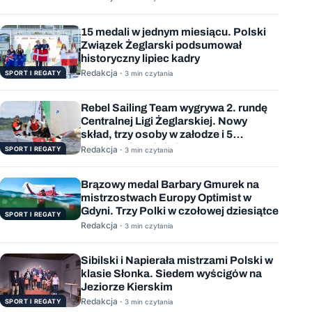
15 medali w jednym miesiącu. Polski
Związek Żeglarski podsumował
historyczny lipiec kadry
Redakcja ·
SPORT I REGATY
3 min czytania
Rebel Sailing Team wygrywa 2. rundę
Centralnej Ligi Żeglarskiej. Nowy
skład, trzy osoby w załodze i 5
wygranych wyścigów
Redakcja ·
SPORT I REGATY
3 min czytania
Brązowy medal Barbary Gmurek na
mistrzostwach Europy Optimist w
Gdyni. Trzy Polki w czołowej dziesiątce
SPORT I REGATY
Redakcja ·
3 min czytania
Sibilski i Napierała mistrzami Polski w
klasie Słonka. Siedem wyścigów na
Jeziorze Kierskim
Redakcja ·
SPORT I REGATY
3 min czytania