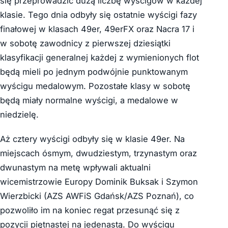
się przeprowadzić dużą liczbę wyścigów w każdej
klasie. Tego dnia odbyły się ostatnie wyścigi fazy
finałowej w klasach 49er, 49erFX oraz Nacra 17 i
w sobotę zawodnicy z pierwszej dziesiątki
klasyfikacji generalnej każdej z wymienionych flot
będą mieli po jednym podwójnie punktowanym
wyścigu medalowym. Pozostałe klasy w sobotę
będą miały normalne wyścigi, a medalowe w
niedzielę.
Aż cztery wyścigi odbyły się w klasie 49er. Na
miejscach ósmym, dwudziestym, trzynastym oraz
dwunastym na metę wpływali aktualni
wicemistrzowie Europy Dominik Buksak i Szymon
Wierzbicki (AZS AWFiS Gdańsk/AZS Poznań), co
pozwoliło im na koniec regat przesunąć się z
pozycji piętnastej na jedenastą. Do wyścigu