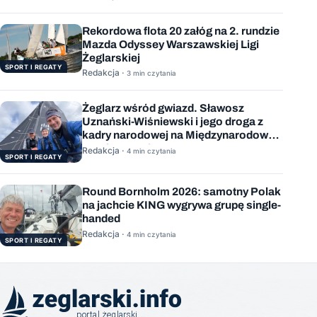
Rekordowa flota 20 załóg na 2. rundzie
Mazda Odyssey Warszawskiej Ligi
Żeglarskiej
SPORT I REGATY
Redakcja ·
3 min czytania
Żeglarz wśród gwiazd. Sławosz
Uznański-Wiśniewski i jego droga z
kadry narodowej na Międzynarodową
Stację Kosmiczną
Redakcja ·
4 min czytania
SPORT I REGATY
Round Bornholm 2026: samotny Polak
na jachcie KING wygrywa grupę single-
handed
Redakcja ·
4 min czytania
SPORT I REGATY