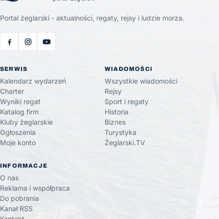
Portal żeglarski - aktualności, regaty, rejsy i ludzie morza.
SERWIS
WIADOMOŚCI
Kalendarz wydarzeń
Wszystkie wiadomości
Charter
Rejsy
Wyniki regat
Sport i regaty
Katalog firm
Historia
Kluby żeglarskie
Biznes
Ogłoszenia
Turystyka
Moje konto
Żeglarski.TV
INFORMACJE
O nas
Reklama i współpraca
Do pobrania
Kanał RSS
Kontakt