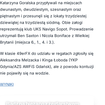
Katarzyna Goralska przypływali na miejscach
dwunastym, dwudziestym, szesnastym oraz
piętnastym i przesunęli się z lokaty trzydziestej
dziewiątej na trzydziestą siódmą. Obie załogi
reprezentują klub UKS Navigo Sopot. Prowadzenie
utrzymali Ben Saxton i Nicola Boniface z Wielkiej
Brytanii (miejsca 6., 1., 4. i 3.).
W klasie 49erFX do udziału w regatach zgłosiły się
Aleksandra Melzacka i Kinga Łoboda (YKP
Gdynia/AZS AWFiS Gdańsk), ale z powodu kontuzji
nie pojawiły się na wodzie.
WYNIKI
Bądź na bieżąco z żeglarstwem