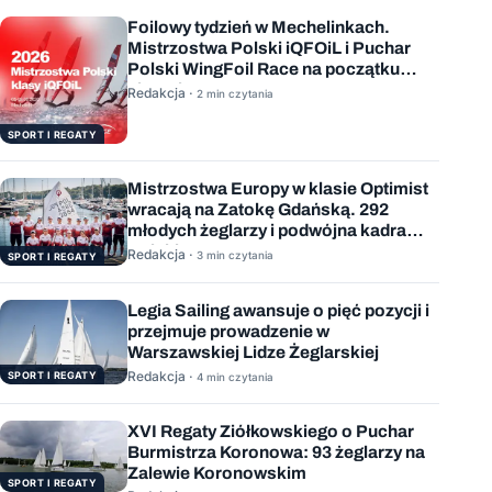
Foilowy tydzień w Mechelinkach.
Mistrzostwa Polski iQFOiL i Puchar
Polski WingFoil Race na początku
sierpnia
Redakcja ·
2 min czytania
SPORT I REGATY
Mistrzostwa Europy w klasie Optimist
wracają na Zatokę Gdańską. 292
młodych żeglarzy i podwójna kadra
Polski
Redakcja ·
3 min czytania
SPORT I REGATY
Legia Sailing awansuje o pięć pozycji i
przejmuje prowadzenie w
Warszawskiej Lidze Żeglarskiej
Redakcja ·
SPORT I REGATY
4 min czytania
XVI Regaty Ziółkowskiego o Puchar
Burmistrza Koronowa: 93 żeglarzy na
Zalewie Koronowskim
SPORT I REGATY