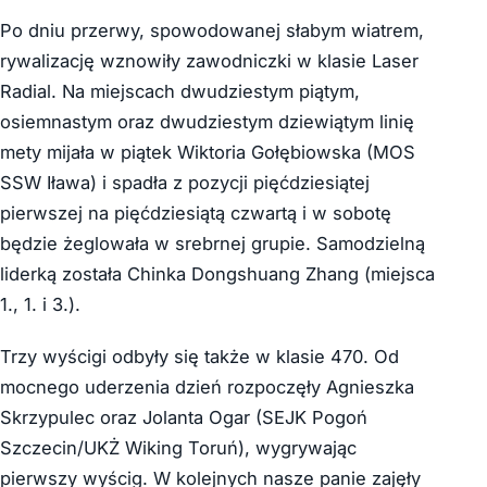
Po dniu przerwy, spowodowanej słabym wiatrem,
rywalizację wznowiły zawodniczki w klasie Laser
Radial. Na miejscach dwudziestym piątym,
osiemnastym oraz dwudziestym dziewiątym linię
mety mijała w piątek Wiktoria Gołębiowska (MOS
SSW Iława) i spadła z pozycji pięćdziesiątej
pierwszej na pięćdziesiątą czwartą i w sobotę
będzie żeglowała w srebrnej grupie. Samodzielną
liderką została Chinka Dongshuang Zhang (miejsca
1., 1. i 3.).
Trzy wyścigi odbyły się także w klasie 470. Od
mocnego uderzenia dzień rozpoczęły Agnieszka
Skrzypulec oraz Jolanta Ogar (SEJK Pogoń
Szczecin/UKŻ Wiking Toruń), wygrywając
pierwszy wyścig. W kolejnych nasze panie zajęły