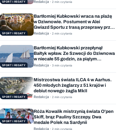
Redakcja ·
SPORT I REGATY
2 min czytania
Bartłomiej Kubkowski wraca na plażę
w Dziwnowie. Postument w Alei
Gwiazd Sportu z trasą przeprawy przez
Bałtyk
Redakcja ·
SPORT I REGATY
2 min czytania
Bartłomiej Kubkowski przepłynął
Bałtyk wpław. Ze Szwecji do Dziwnowa
w niecałe 55 godzin, za piątym
podejściem
Redakcja ·
SPORT I REGATY
3 min czytania
Mistrzostwa świata ILCA 4 w Aarhus.
450 młodych żeglarzy z 51 krajów i
debiut nowego żagla MkII
Redakcja ·
SPORT I REGATY
2 min czytania
Róża Kowalik mistrzynią świata O'pen
Skiff, brąz Pauliny Szczepy. Dwa
SPORT I REGATY
medale Polek na Sardynii
Redakcja ·
2 min czytania