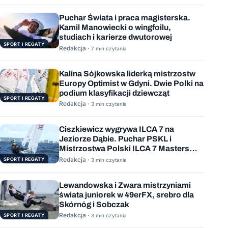
Puchar Świata i praca magisterska.
Kamil Manowiecki o wingfoilu,
studiach i karierze dwutorowej
SPORT I REGATY
Redakcja ·
7 min czytania
Kalina Sójkowska liderką mistrzostw
Europy Optimist w Gdyni. Dwie Polki na
podium klasyfikacji dziewcząt
SPORT I REGATY
Redakcja ·
3 min czytania
Ciszkiewicz wygrywa ILCA 7 na
Jeziorze Dąbie. Puchar PSKL i
Mistrzostwa Polski ILCA 7 Masters
rozstrzygnięte
Redakcja ·
SPORT I REGATY
3 min czytania
Lewandowska i Zwara mistrzyniami
świata juniorek w 49erFX, srebro dla
Skórnóg i Sobczak
Redakcja ·
SPORT I REGATY
3 min czytania