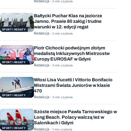
Redakcja ·
2 min czytania
Bałtycki Puchar Klas na jeziorze
Jamno. Prawie 80 załóg i trudne
warunki w 12. edycji regat
SPORT I REGATY
Redakcja ·
2 min czytania
Piotr Cichocki podwójnym złotym
medalistą Inkluzywnych Mistrzostw
Europy EUROSAF w Gdyni
SPORT I REGATY
Redakcja ·
3 min czytania
Włosi Lisa Vucetti i Vittorio Bonifacio
Mistrzami Świata Juniorów w klasie
470
SPORT I REGATY
Redakcja ·
3 min czytania
Szóste miejsce Pawła Tarnowskiego w
Long Beach. Polacy walczą też w
Salonikach i Gdyni
SPORT I REGATY
Redakcja ·
1 min czytania