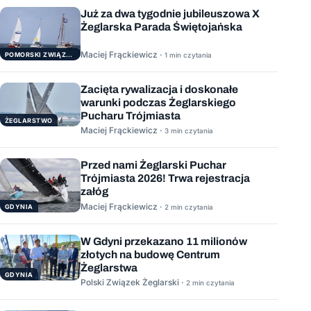
Już za dwa tygodnie jubileuszowa X
Żeglarska Parada Świętojańska
Maciej Frąckiewicz ·
POMORSKI ZWIĄZEK ŻEGLARSKI
1 min czytania
Zacięta rywalizacja i doskonałe
warunki podczas Żeglarskiego
Pucharu Trójmiasta
ŻEGLARSTWO
Maciej Frąckiewicz ·
3 min czytania
Przed nami Żeglarski Puchar
Trójmiasta 2026! Trwa rejestracja
załóg
Maciej Frąckiewicz ·
GDYNIA
2 min czytania
W Gdyni przekazano 11 milionów
złotych na budowę Centrum
Żeglarstwa
GDYNIA
Polski Związek Żeglarski ·
2 min czytania