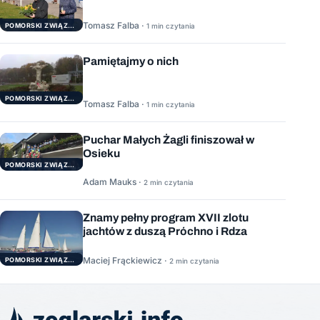
Tomasz Falba ·
POMORSKI ZWIĄZEK ŻEGLARSKI
1 min czytania
Pamiętajmy o nich
POMORSKI ZWIĄZEK ŻEGLARSKI
Tomasz Falba ·
1 min czytania
Puchar Małych Żagli finiszował w
Osieku
POMORSKI ZWIĄZEK ŻEGLARSKI
Adam Mauks ·
2 min czytania
Znamy pełny program XVII zlotu
jachtów z duszą Próchno i Rdza
Maciej Frąckiewicz ·
POMORSKI ZWIĄZEK ŻEGLARSKI
2 min czytania