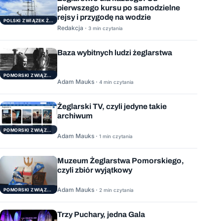
pierwszego kursu po samodzielne
rejsy i przygodę na wodzie
POLSKI ZWIĄZEK ŻEGLARSKI
Redakcja ·
3 min czytania
Baza wybitnych ludzi żeglarstwa
POMORSKI ZWIĄZEK ŻEGLARSKI
Adam Mauks ·
4 min czytania
Żeglarski TV, czyli jedyne takie
archiwum
POMORSKI ZWIĄZEK ŻEGLARSKI
Adam Mauks ·
1 min czytania
Muzeum Żeglarstwa Pomorskiego,
czyli zbiór wyjątkowy
Adam Mauks ·
POMORSKI ZWIĄZEK ŻEGLARSKI
2 min czytania
Trzy Puchary, jedna Gala