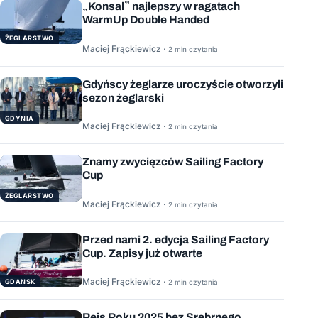
„Konsal” najlepszy w ragatach
WarmUp Double Handed
ŻEGLARSTWO
Maciej Frąckiewicz ·
2 min czytania
Gdyńscy żeglarze uroczyście otworzyli
sezon żeglarski
GDYNIA
Maciej Frąckiewicz ·
2 min czytania
Znamy zwycięzców Sailing Factory
Cup
ŻEGLARSTWO
Maciej Frąckiewicz ·
2 min czytania
Przed nami 2. edycja Sailing Factory
Cup. Zapisy już otwarte
Maciej Frąckiewicz ·
GDAŃSK
2 min czytania
Rejs Roku 2025 bez Srebrnego