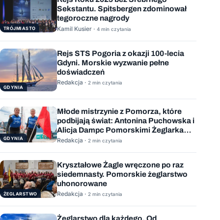
Sekstantu. Spitsbergen zdominował
tegoroczne nagrody
Kamil Kusier ·
TRÓJMIASTO
4 min czytania
Rejs STS Pogoria z okazji 100-lecia
Gdyni. Morskie wyzwanie pełne
doświadczeń
Redakcja ·
2 min czytania
GDYNIA
Młode mistrzynie z Pomorza, które
podbijają świat: Antonina Puchowska i
Alicja Dampc Pomorskimi Żeglarkami
Roku 2025
GDYNIA
Redakcja ·
2 min czytania
Kryształowe Żagle wręczone po raz
siedemnasty. Pomorskie żeglarstwo
uhonorowane
Redakcja ·
ŻEGLARSTWO
2 min czytania
Żeglarstwo dla każdego. Od