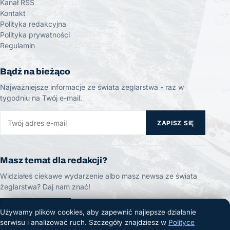
Kanał RSS
Kontakt
Polityka redakcyjna
Polityka prywatności
Regulamin
Bądź na bieżąco
Najważniejsze informacje ze świata żeglarstwa - raz w
tygodniu na Twój e-mail.
ZAPISZ SIĘ
Masz temat dla redakcji?
Widziałeś ciekawe wydarzenie albo masz newsa ze świata
żeglarstwa? Daj nam znać!
ZGŁOŚ TEMAT
Używamy plików cookies, aby zapewnić najlepsze działanie
serwisu i analizować ruch. Szczegóły znajdziesz w
Polityce