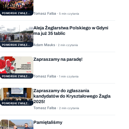
Tomasz Falba ·
POMORSKI ZWIĄZEK ŻEGLARSKI
5 min czytania
Aleja Żeglarstwa Polskiego w Gdyni
ma już 35 tablic
Adam Mauks ·
POMORSKI ZWIĄZEK ŻEGLARSKI
2 min czytania
Zapraszamy na paradę!
Tomasz Falba ·
POMORSKI ZWIĄZEK ŻEGLARSKI
1 min czytania
Zapraszamy do zgłaszania
kandydatów do Kryształowego Żagla
2025!
POMORSKI ZWIĄZEK ŻEGLARSKI
Tomasz Falba ·
2 min czytania
Pamiętaliśmy