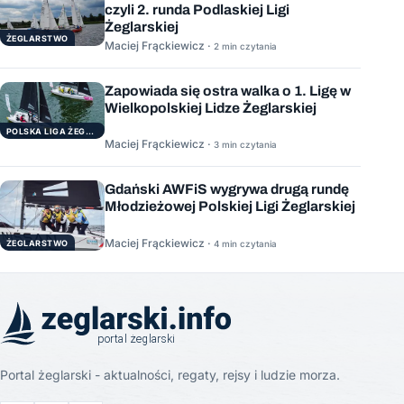
czyli 2. runda Podlaskiej Ligi
Żeglarskiej
ŻEGLARSTWO
Maciej Frąckiewicz ·
2 min czytania
Zapowiada się ostra walka o 1. Ligę w
Wielkopolskiej Lidze Żeglarskiej
POLSKA LIGA ŻEGLARSKA
Maciej Frąckiewicz ·
3 min czytania
Gdański AWFiS wygrywa drugą rundę
Młodzieżowej Polskiej Ligi Żeglarskiej
Maciej Frąckiewicz ·
ŻEGLARSTWO
4 min czytania
Portal żeglarski - aktualności, regaty, rejsy i ludzie morza.