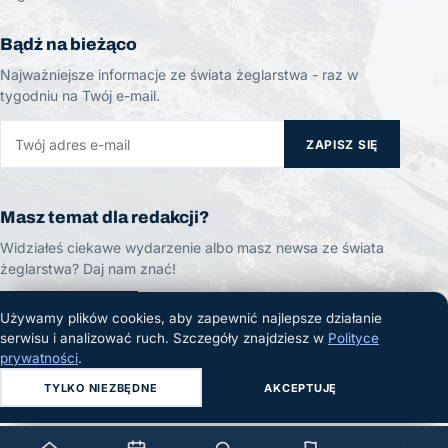
Bądź na bieżąco
Najważniejsze informacje ze świata żeglarstwa - raz w
tygodniu na Twój e-mail.
ZAPISZ SIĘ
Masz temat dla redakcji?
Widziałeś ciekawe wydarzenie albo masz newsa ze świata
żeglarstwa? Daj nam znać!
ZGŁOŚ TEMAT
Używamy plików cookies, aby zapewnić najlepsze działanie
serwisu i analizować ruch. Szczegóły znajdziesz w
Polityce
prywatności
.
TYLKO NIEZBĘDNE
AKCEPTUJĘ
© 2026 Żeglarski.info. Wszelkie prawa zastrzeżone.