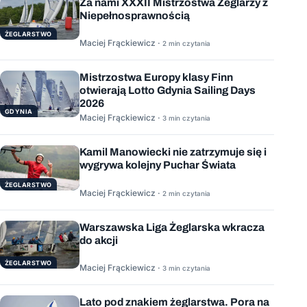
Za nami XXXII Mistrzostwa Żeglarzy z
Niepełnosprawnością
ŻEGLARSTWO
Maciej Frąckiewicz ·
2 min czytania
Mistrzostwa Europy klasy Finn
otwierają Lotto Gdynia Sailing Days
2026
GDYNIA
Maciej Frąckiewicz ·
3 min czytania
Kamil Manowiecki nie zatrzymuje się i
wygrywa kolejny Puchar Świata
ŻEGLARSTWO
Maciej Frąckiewicz ·
2 min czytania
Warszawska Liga Żeglarska wkracza
do akcji
ŻEGLARSTWO
Maciej Frąckiewicz ·
3 min czytania
Lato pod znakiem żeglarstwa. Pora na