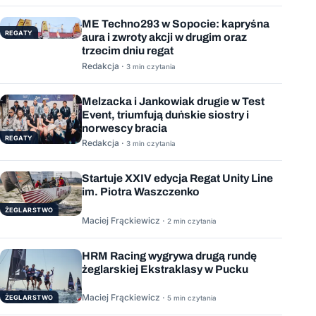
ME Techno293 w Sopocie: kapryśna
REGATY
aura i zwroty akcji w drugim oraz
trzecim dniu regat
Redakcja ·
3 min czytania
Melzacka i Jankowiak drugie w Test
Event, triumfują duńskie siostry i
norwescy bracia
REGATY
Redakcja ·
3 min czytania
Startuje XXIV edycja Regat Unity Line
im. Piotra Waszczenko
ŻEGLARSTWO
Maciej Frąckiewicz ·
2 min czytania
HRM Racing wygrywa drugą rundę
żeglarskiej Ekstraklasy w Pucku
Maciej Frąckiewicz ·
ŻEGLARSTWO
5 min czytania