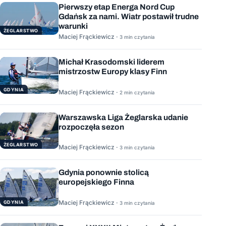
Pierwszy etap Energa Nord Cup
Gdańsk za nami. Wiatr postawił trudne
warunki
ŻEGLARSTWO
Maciej Frąckiewicz ·
3 min czytania
Michał Krasodomski liderem
mistrzostw Europy klasy Finn
GDYNIA
Maciej Frąckiewicz ·
2 min czytania
Warszawska Liga Żeglarska udanie
rozpoczęła sezon
ŻEGLARSTWO
Maciej Frąckiewicz ·
3 min czytania
Gdynia ponownie stolicą
europejskiego Finna
Maciej Frąckiewicz ·
GDYNIA
3 min czytania