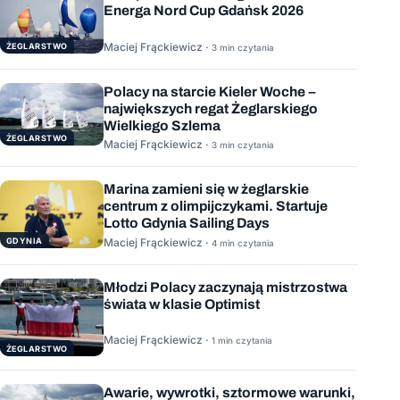
Energa Nord Cup Gdańsk 2026
Maciej Frąckiewicz ·
ŻEGLARSTWO
3 min czytania
Polacy na starcie Kieler Woche –
największych regat Żeglarskiego
Wielkiego Szlema
ŻEGLARSTWO
Maciej Frąckiewicz ·
3 min czytania
Marina zamieni się w żeglarskie
centrum z olimpijczykami. Startuje
Lotto Gdynia Sailing Days
GDYNIA
Maciej Frąckiewicz ·
4 min czytania
Młodzi Polacy zaczynają mistrzostwa
świata w klasie Optimist
Maciej Frąckiewicz ·
1 min czytania
ŻEGLARSTWO
Awarie, wywrotki, sztormowe warunki,