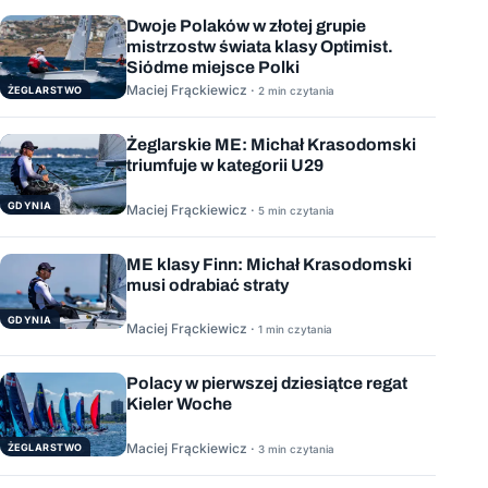
Dwoje Polaków w złotej grupie
mistrzostw świata klasy Optimist.
Siódme miejsce Polki
Maciej Frąckiewicz ·
ŻEGLARSTWO
2 min czytania
Żeglarskie ME: Michał Krasodomski
triumfuje w kategorii U29
GDYNIA
Maciej Frąckiewicz ·
5 min czytania
ME klasy Finn: Michał Krasodomski
musi odrabiać straty
GDYNIA
Maciej Frąckiewicz ·
1 min czytania
Polacy w pierwszej dziesiątce regat
Kieler Woche
Maciej Frąckiewicz ·
ŻEGLARSTWO
3 min czytania