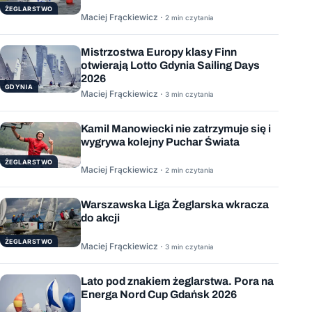
ŻEGLARSTWO
Maciej Frąckiewicz ·
2 min czytania
Mistrzostwa Europy klasy Finn
otwierają Lotto Gdynia Sailing Days
2026
GDYNIA
Maciej Frąckiewicz ·
3 min czytania
Kamil Manowiecki nie zatrzymuje się i
wygrywa kolejny Puchar Świata
ŻEGLARSTWO
Maciej Frąckiewicz ·
2 min czytania
Warszawska Liga Żeglarska wkracza
do akcji
ŻEGLARSTWO
Maciej Frąckiewicz ·
3 min czytania
Lato pod znakiem żeglarstwa. Pora na
Energa Nord Cup Gdańsk 2026