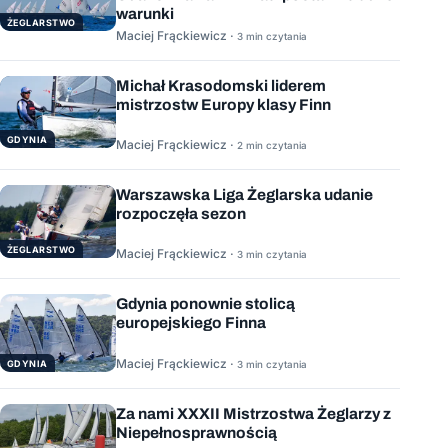
warunki
ŻEGLARSTWO
Maciej Frąckiewicz ·
3 min czytania
Michał Krasodomski liderem
mistrzostw Europy klasy Finn
GDYNIA
Maciej Frąckiewicz ·
2 min czytania
Warszawska Liga Żeglarska udanie
rozpoczęła sezon
ŻEGLARSTWO
Maciej Frąckiewicz ·
3 min czytania
Gdynia ponownie stolicą
europejskiego Finna
Maciej Frąckiewicz ·
GDYNIA
3 min czytania
Za nami XXXII Mistrzostwa Żeglarzy z
Niepełnosprawnością