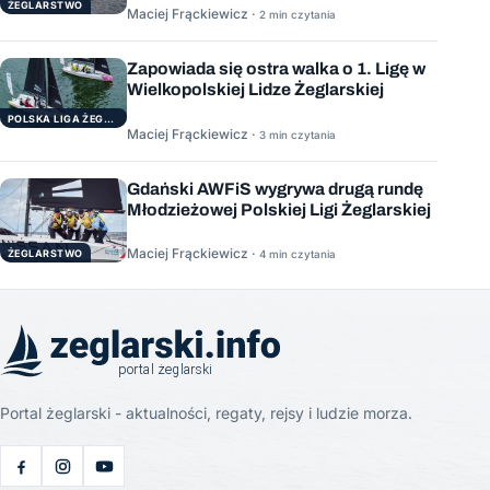
ŻEGLARSTWO
Maciej Frąckiewicz ·
2 min czytania
Zapowiada się ostra walka o 1. Ligę w
Wielkopolskiej Lidze Żeglarskiej
POLSKA LIGA ŻEGLARSKA
Maciej Frąckiewicz ·
3 min czytania
Gdański AWFiS wygrywa drugą rundę
Młodzieżowej Polskiej Ligi Żeglarskiej
Maciej Frąckiewicz ·
ŻEGLARSTWO
4 min czytania
Portal żeglarski - aktualności, regaty, rejsy i ludzie morza.