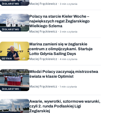
Maciej Frąckiewicz ·
ŻEGLARSTWO
3 min czytania
Polacy na starcie Kieler Woche –
największych regat Żeglarskiego
Wielkiego Szlema
ŻEGLARSTWO
Maciej Frąckiewicz ·
3 min czytania
Marina zamieni się w żeglarskie
centrum z olimpijczykami. Startuje
Lotto Gdynia Sailing Days
GDYNIA
Maciej Frąckiewicz ·
4 min czytania
Młodzi Polacy zaczynają mistrzostwa
świata w klasie Optimist
Maciej Frąckiewicz ·
1 min czytania
ŻEGLARSTWO
Awarie, wywrotki, sztormowe warunki,
czyli 2. runda Podlaskiej Ligi
Żeglarskiej