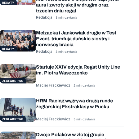
REGATY
aura i zwroty akcji w drugim oraz
trzecim dniu regat
Redakcja ·
3 min czytania
Melzacka i Jankowiak drugie w Test
Event, triumfują duńskie siostry i
norwescy bracia
REGATY
Redakcja ·
3 min czytania
Startuje XXIV edycja Regat Unity Line
im. Piotra Waszczenko
ŻEGLARSTWO
Maciej Frąckiewicz ·
2 min czytania
HRM Racing wygrywa drugą rundę
żeglarskiej Ekstraklasy w Pucku
Maciej Frąckiewicz ·
ŻEGLARSTWO
5 min czytania
Dwoje Polaków w złotej grupie