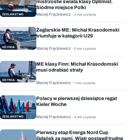
mistrzostw świata klasy Optimist.
Siódme miejsce Polki
Maciej Frąckiewicz ·
ŻEGLARSTWO
2 min czytania
Żeglarskie ME: Michał Krasodomski
triumfuje w kategorii U29
GDYNIA
Maciej Frąckiewicz ·
5 min czytania
ME klasy Finn: Michał Krasodomski
musi odrabiać straty
GDYNIA
Maciej Frąckiewicz ·
1 min czytania
Polacy w pierwszej dziesiątce regat
Kieler Woche
Maciej Frąckiewicz ·
ŻEGLARSTWO
3 min czytania
Pierwszy etap Energa Nord Cup
Gdańsk za nami. Wiatr postawił trudne