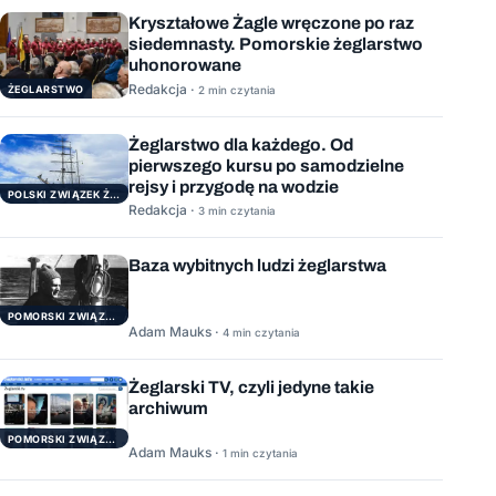
Kryształowe Żagle wręczone po raz
siedemnasty. Pomorskie żeglarstwo
uhonorowane
Redakcja ·
ŻEGLARSTWO
2 min czytania
Żeglarstwo dla każdego. Od
pierwszego kursu po samodzielne
rejsy i przygodę na wodzie
POLSKI ZWIĄZEK ŻEGLARSKI
Redakcja ·
3 min czytania
Baza wybitnych ludzi żeglarstwa
POMORSKI ZWIĄZEK ŻEGLARSKI
Adam Mauks ·
4 min czytania
Żeglarski TV, czyli jedyne takie
archiwum
POMORSKI ZWIĄZEK ŻEGLARSKI
Adam Mauks ·
1 min czytania