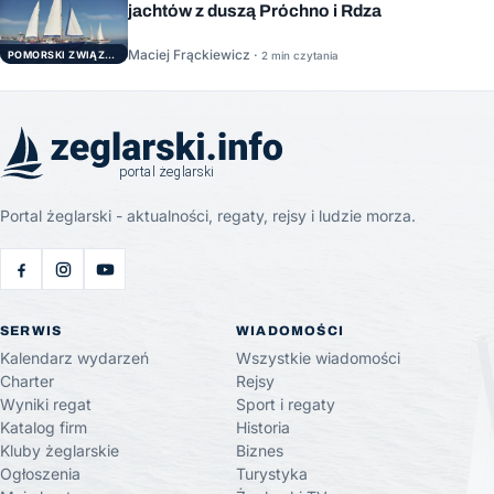
jachtów z duszą Próchno i Rdza
Maciej Frąckiewicz ·
POMORSKI ZWIĄZEK ŻEGLARSKI
2 min czytania
Portal żeglarski - aktualności, regaty, rejsy i ludzie morza.
SERWIS
WIADOMOŚCI
Kalendarz wydarzeń
Wszystkie wiadomości
Charter
Rejsy
Wyniki regat
Sport i regaty
Katalog firm
Historia
Kluby żeglarskie
Biznes
Ogłoszenia
Turystyka