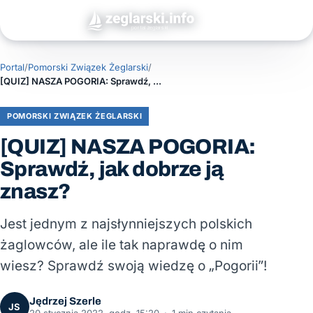
Portal
/
Pomorski Związek Żeglarski
/
[QUIZ] NASZA POGORIA: Sprawdź, jak dobrze ją znasz?
POMORSKI ZWIĄZEK ŻEGLARSKI
[QUIZ] NASZA POGORIA:
Sprawdź, jak dobrze ją
znasz?
Jest jednym z najsłynniejszych polskich
żaglowców, ale ile tak naprawdę o nim
wiesz? Sprawdź swoją wiedzę o „Pogorii”!
Jędrzej Szerle
JS