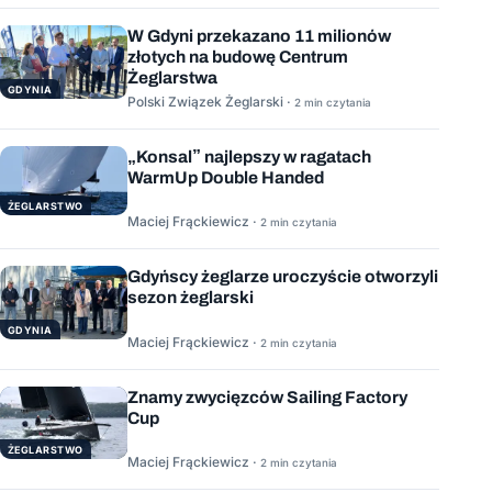
W Gdyni przekazano 11 milionów
złotych na budowę Centrum
Żeglarstwa
GDYNIA
Polski Związek Żeglarski ·
2 min czytania
„Konsal” najlepszy w ragatach
WarmUp Double Handed
ŻEGLARSTWO
Maciej Frąckiewicz ·
2 min czytania
Gdyńscy żeglarze uroczyście otworzyli
sezon żeglarski
GDYNIA
Maciej Frąckiewicz ·
2 min czytania
Znamy zwycięzców Sailing Factory
Cup
ŻEGLARSTWO
Maciej Frąckiewicz ·
2 min czytania