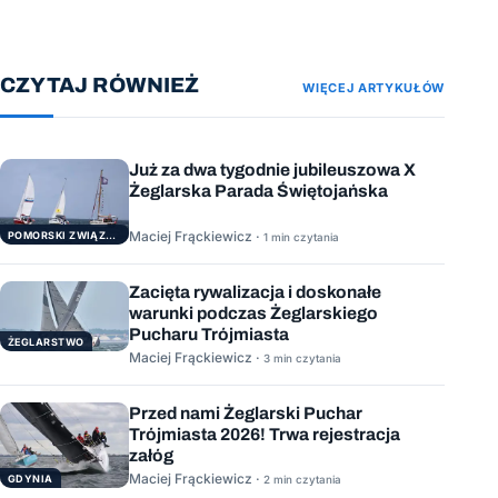
CZYTAJ RÓWNIEŻ
WIĘCEJ ARTYKUŁÓW
Już za dwa tygodnie jubileuszowa X
Żeglarska Parada Świętojańska
Maciej Frąckiewicz ·
POMORSKI ZWIĄZEK ŻEGLARSKI
1 min czytania
Zacięta rywalizacja i doskonałe
warunki podczas Żeglarskiego
Pucharu Trójmiasta
ŻEGLARSTWO
Maciej Frąckiewicz ·
3 min czytania
Przed nami Żeglarski Puchar
Trójmiasta 2026! Trwa rejestracja
załóg
Maciej Frąckiewicz ·
GDYNIA
2 min czytania