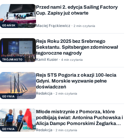
Przed nami 2. edycja Sailing Factory
Cup. Zapisy już otwarte
Maciej Frąckiewicz ·
GDAŃSK
2 min czytania
Rejs Roku 2025 bez Srebrnego
Sekstantu. Spitsbergen zdominował
tegoroczne nagrody
Kamil Kusier ·
TRÓJMIASTO
4 min czytania
Rejs STS Pogoria z okazji 100-lecia
Gdyni. Morskie wyzwanie pełne
doświadczeń
Redakcja ·
2 min czytania
GDYNIA
Młode mistrzynie z Pomorza, które
podbijają świat: Antonina Puchowska i
Alicja Dampc Pomorskimi Żeglarkami
Roku 2025
GDYNIA
Redakcja ·
2 min czytania