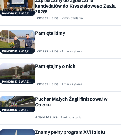
Zapraszamy do zgłaszania
kandydatów do Kryształowego Żagla
2025!
POMORSKI ZWIĄZEK ŻEGLARSKI
Tomasz Falba ·
2 min czytania
Pamiętaliśmy
Tomasz Falba ·
POMORSKI ZWIĄZEK ŻEGLARSKI
1 min czytania
Pamiętajmy o nich
POMORSKI ZWIĄZEK ŻEGLARSKI
Tomasz Falba ·
1 min czytania
Puchar Małych Żagli finiszował w
Osieku
POMORSKI ZWIĄZEK ŻEGLARSKI
Adam Mauks ·
2 min czytania
Znamy pełny program XVII zlotu