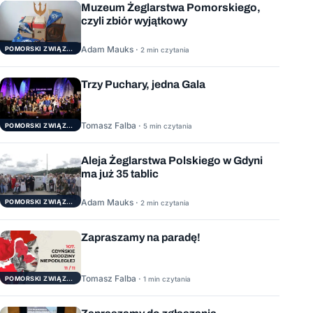
Muzeum Żeglarstwa Pomorskiego,
czyli zbiór wyjątkowy
Adam Mauks ·
POMORSKI ZWIĄZEK ŻEGLARSKI
2 min czytania
Trzy Puchary, jedna Gala
Tomasz Falba ·
POMORSKI ZWIĄZEK ŻEGLARSKI
5 min czytania
Aleja Żeglarstwa Polskiego w Gdyni
ma już 35 tablic
Adam Mauks ·
POMORSKI ZWIĄZEK ŻEGLARSKI
2 min czytania
Zapraszamy na paradę!
Tomasz Falba ·
POMORSKI ZWIĄZEK ŻEGLARSKI
1 min czytania