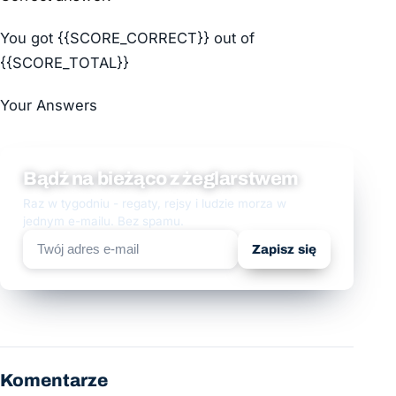
You got {{SCORE_CORRECT}} out of
{{SCORE_TOTAL}}
Your Answers
Bądź na bieżąco z żeglarstwem
Raz w tygodniu - regaty, rejsy i ludzie morza w
jednym e-mailu. Bez spamu.
Zapisz się
Komentarze