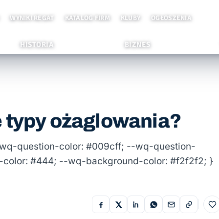
WYNIKI REGAT
KATALOG FIRM
KLUBY
OGŁOSZENIA
HISTORIA
BIZNES
e typy ożaglowania?
wq-question-color: #009cff; --wq-question-
-color: #444; --wq-background-color: #f2f2f2; }
Do