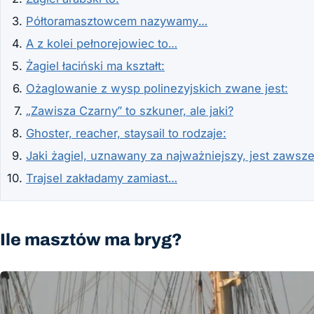
Półtoramasztowcem nazywamy…
A z kolei pełnorejowiec to…
Żagiel łaciński ma kształt:
Ożaglowanie z wysp polinezyjskich zwane jest:
„Zawisza Czarny” to szkuner, ale jaki?
Ghoster, reacher, staysail to rodzaje:
Jaki żagiel, uznawany za najważniejszy, jest zawsz
Trajsel zakładamy zamiast…
Ile masztów ma bryg?