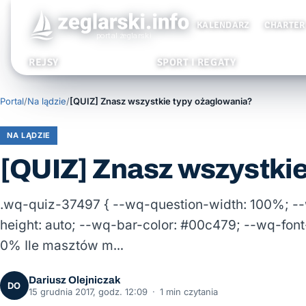
KALENDARZ
CHARTER
REJSY
SPORT I REGATY
Portal
/
Na lądzie
/
[QUIZ] Znasz wszystkie typy ożaglowania?
NA LĄDZIE
[QUIZ] Znasz wszystki
.wq-quiz-37497 { --wq-question-width: 100%; --
height: auto; --wq-bar-color: #00c479; --wq-font
0% Ile masztów m…
Dariusz Olejniczak
DO
15 grudnia 2017, godz. 12:09
·
1 min czytania