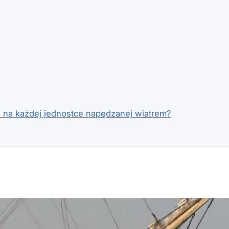
e na każdej jednostce napędzanej wiatrem?