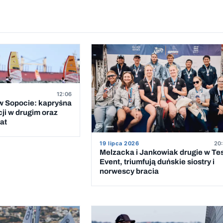
12:06
 Sopocie: kapryśna
cji w drugim oraz
at
19 lipca 2026
20:
Melzacka i Jankowiak drugie w Te
Event, triumfują duńskie siostry i
norwescy bracia