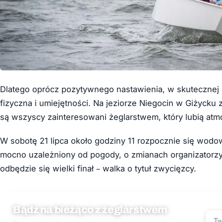
Dlatego oprócz pozytywnego nastawienia, w skutecznej
fizyczna i umiejętności. Na jeziorze Niegocin w Giżyck
są wszyscy zainteresowani żeglarstwem, który lubią atmo
W sobotę 21 lipca około godziny 11 rozpocznie się wodow
mocno uzależniony od pogody, o zmianach organizatorz
odbędzie się wielki finał – walka o tytuł zwycięzcy.
Bądź na bieżąco z żeglarstwem