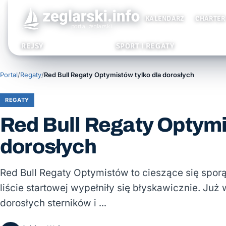
KALENDARZ
CHARTER
REJSY
SPORT I REGATY
Portal
/
Regaty
/
Red Bull Regaty Optymistów tylko dla dorosłych
REGATY
Red Bull Regaty Optymi
dorosłych
Red Bull Regaty Optymistów to cieszące się spor
liście startowej wypełniły się błyskawicznie. Już 
dorosłych sterników i …