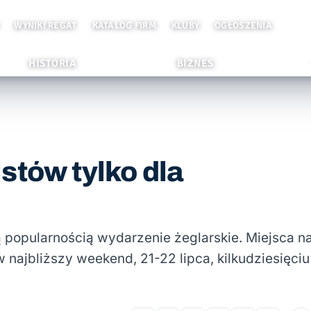
WYNIKI REGAT
KATALOG FIRM
KLUBY
OGŁOSZENIA
HISTORIA
BIZNES
stów tylko dla
ą popularnością wydarzenie żeglarskie. Miejsca n
w najbliższy weekend, 21-22 lipca, kilkudziesięciu