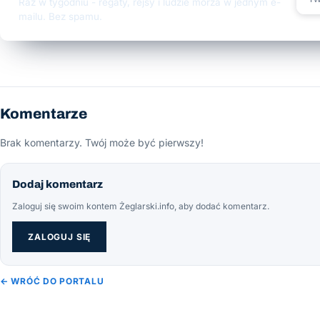
Raz w tygodniu - regaty, rejsy i ludzie morza w jednym e-
mailu. Bez spamu.
Komentarze
Brak komentarzy. Twój może być pierwszy!
Dodaj komentarz
Zaloguj się swoim kontem Żeglarski.info, aby dodać komentarz.
ZALOGUJ SIĘ
← WRÓĆ DO PORTALU